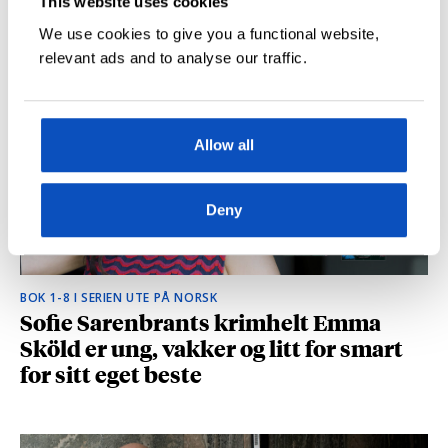
This website uses cookies
hvilke deler som fikk folk til å le høyt
We use cookies to give you a functional website,
relevant ads and to analyse our traffic.
Allow all
Deny
BOK 1-8 I SERIEN UTE PÅ NORSK
Sofie Sarenbrants krimhelt Emma
Sköld er ung, vakker og litt for smart
for sitt eget beste