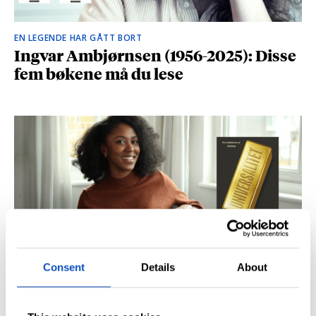
EN LEGENDE HAR GÅTT BORT
Ingvar Ambjørnsen (1956-2025): Disse
fem bøkene må du lese
Consent
Details
About
BRITISK STJERNESKUDD
Kåret til en av Storbritannias beste
unge forfattere: – Fantastisk å høre