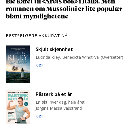
Ble kåret til «Årets bok» i Italia. Men
romanen om Mussolini er lite populær
blant myndighetene
BESTSELGERE AKKURAT NÅ
Skjult skjønnhet
Lucinda Riley, Benedicta Windt-Val (Oversetter)
KJØP
Råsterk på et år
Én økt, hver dag, hele året
Jørgine Massa Vasstrand
KJØP