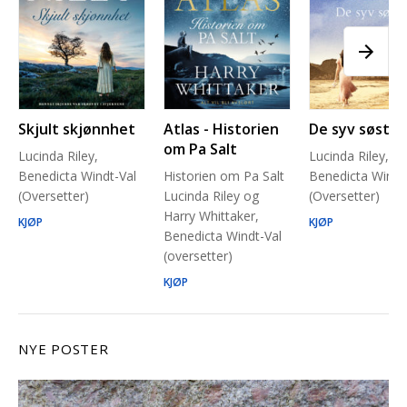
Skjult skjønnhet
Atlas - Historien
De syv søstre
om Pa Salt
Lucinda Riley,
Lucinda Riley,
Benedicta Windt-Val
Historien om Pa Salt
Benedicta Windt
(Oversetter)
Lucinda Riley og
(Oversetter)
Harry Whittaker,
KJØP
KJØP
Benedicta Windt-Val
(oversetter)
KJØP
NYE POSTER