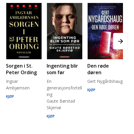
Sorgen i St.
Ingenting blir
Den røde
Pl
Peter Ording
som før
døren
Pe
Ingvar
En
Gert Nygårdshaug
for
Ambjørnsen
generasjonsfortell
un
KJØP
ing
Ma
KJØP
Gaute Børstad
Be
Skjervø
Stå
Run
KJØP
KJ