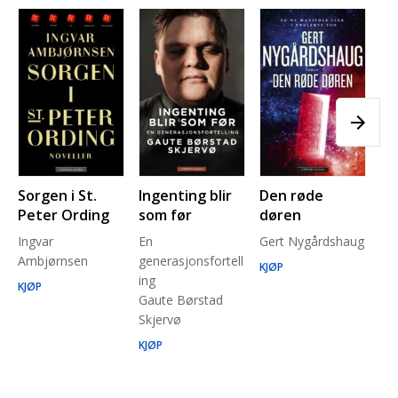
Sorgen i St.
Ingenting blir
Den røde
Pl
Peter Ording
som før
døren
Pe
Ingvar
En
Gert Nygårdshaug
for
Ambjørnsen
generasjonsfortell
un
KJØP
ing
Ma
KJØP
Gaute Børstad
Be
Skjervø
Stå
Run
KJØP
KJ