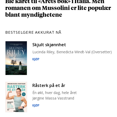
Ble kåret til «Årets bok» i Italia. Men
romanen om Mussolini er lite populær
blant myndighetene
BESTSELGERE AKKURAT NÅ
Skjult skjønnhet
Lucinda Riley, Benedicta Windt-Val (Oversetter)
KJØP
Råsterk på et år
Én økt, hver dag, hele året
Jørgine Massa Vasstrand
KJØP