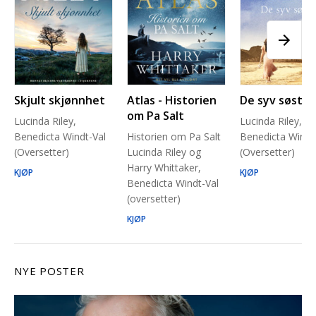
Skjult skjønnhet
Atlas - Historien
De syv søstre
om Pa Salt
Lucinda Riley,
Lucinda Riley,
Benedicta Windt-Val
Historien om Pa Salt
Benedicta Windt
(Oversetter)
Lucinda Riley og
(Oversetter)
Harry Whittaker,
KJØP
KJØP
Benedicta Windt-Val
(oversetter)
KJØP
NYE POSTER