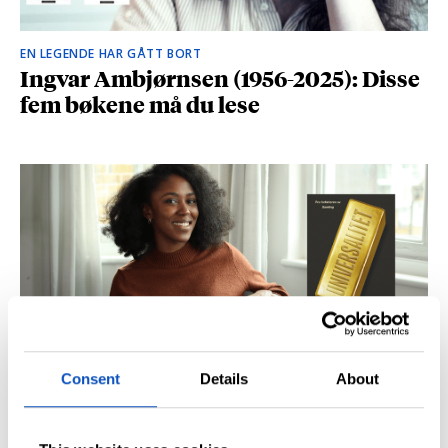
EN LEGENDE HAR GÅTT BORT
Ingvar Ambjørnsen (1956-2025): Disse
fem bøkene må du lese
Consent
Details
About
BRITISK STJERNESKUDD
Kåret til en av Storbritannias beste
unge forfattere: – Fantastisk å høre