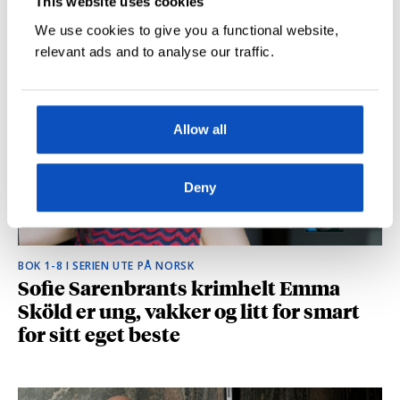
This website uses cookies
hvilke deler som fikk folk til å le høyt
We use cookies to give you a functional website,
relevant ads and to analyse our traffic.
Allow all
Deny
BOK 1-8 I SERIEN UTE PÅ NORSK
Sofie Sarenbrants krimhelt Emma
Sköld er ung, vakker og litt for smart
for sitt eget beste