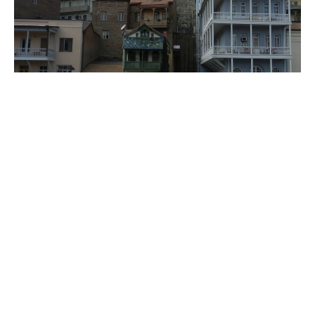
I eventyrland med Knut Hamsun. På
tur i Georgia (3)