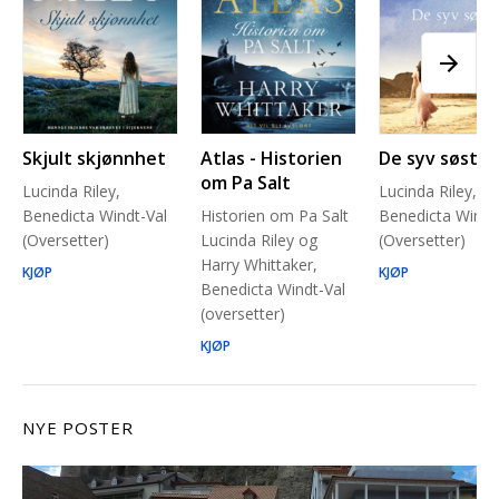
Skjult skjønnhet
Atlas - Historien
De syv søstre
om Pa Salt
Lucinda Riley,
Lucinda Riley,
Benedicta Windt-Val
Historien om Pa Salt
Benedicta Windt
(Oversetter)
Lucinda Riley og
(Oversetter)
Harry Whittaker,
KJØP
KJØP
Benedicta Windt-Val
(oversetter)
KJØP
NYE POSTER