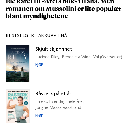
Ble kåret til «Årets bok» i Italia. Men
romanen om Mussolini er lite populær
blant myndighetene
BESTSELGERE AKKURAT NÅ
Skjult skjønnhet
Lucinda Riley, Benedicta Windt-Val (Oversetter)
KJØP
Råsterk på et år
Én økt, hver dag, hele året
Jørgine Massa Vasstrand
KJØP