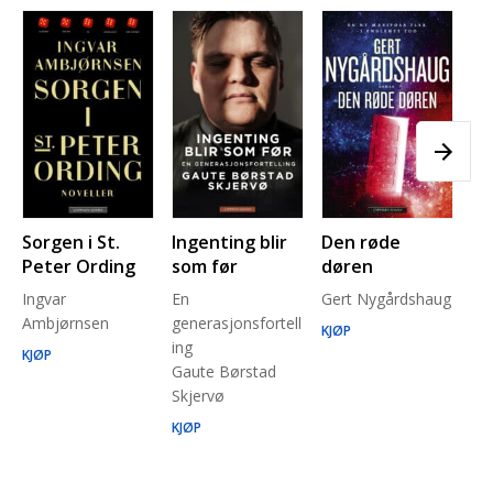
Sorgen i St.
Ingenting blir
Den røde
Pl
Peter Ording
som før
døren
Pe
Ingvar
En
Gert Nygårdshaug
for
Ambjørnsen
generasjonsfortell
un
KJØP
ing
Ma
KJØP
Gaute Børstad
Be
Skjervø
Stå
Run
KJØP
KJ