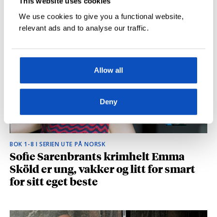
This website uses cookies
hvilke deler som fikk folk til å le høyt
We use cookies to give you a functional website,
relevant ads and to analyse our traffic.
Allow all
Deny
BOK 1-8 I SERIEN UTE PÅ NORSK
Sofie Sarenbrants krimhelt Emma
Sköld er ung, vakker og litt for smart
for sitt eget beste