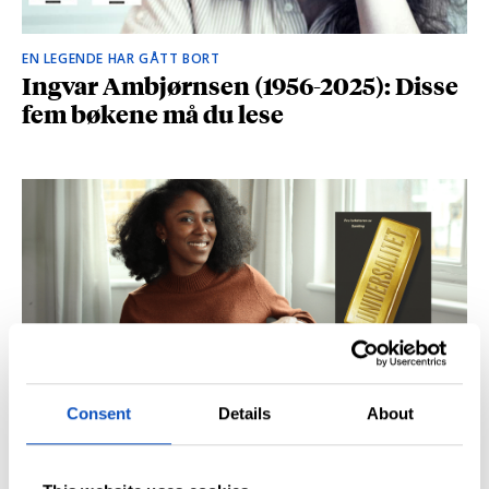
EN LEGENDE HAR GÅTT BORT
Ingvar Ambjørnsen (1956-2025): Disse
fem bøkene må du lese
Consent
Details
About
BRITISK STJERNESKUDD
Kåret til en av Storbritannias beste
unge forfattere: – Fantastisk å høre