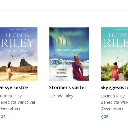
De syv søstre
Stormens søster
Skyggesøst
ucinda Riley,
Lucinda Riley
Lucinda Riley,
enedicta Windt-Val
Benedicta Wind
Oversetter)
(Oversetter)
JØP
KJØP