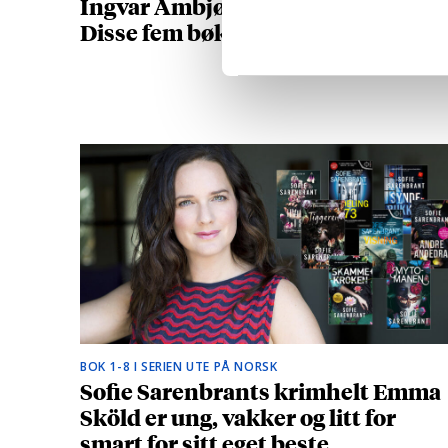
Ingvar Ambjørnsen (1956-2025):
Disse fem bøkene må du lese
BOK 1-8 I SERIEN UTE PÅ NORSK
Sofie Sarenbrants krimhelt Emma
Sköld er ung, vakker og litt for
smart for sitt eget beste