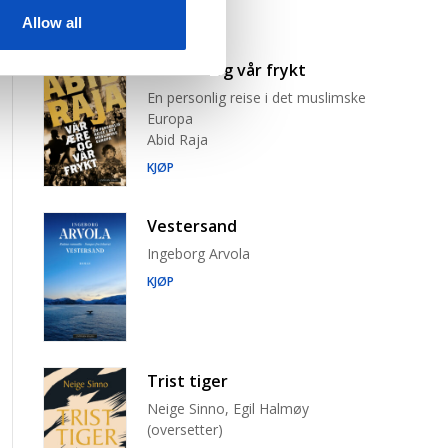
Allow all
Vår ære og vår frykt
En personlig reise i det muslimske
Europa
Abid Raja
KJØP
Vestersand
Ingeborg Arvola
KJØP
Trist tiger
Neige Sinno, Egil Halmøy
(oversetter)