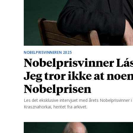
d
NOBELPRISVINNEREN 2025
Nobelprisvinner Lás
Jeg tror ikke at noe
Nobelprisen
Les det eksklusive intervjuet med årets Nobelprisvinner i l
Krasznahorkai, hentet fra arkivet.