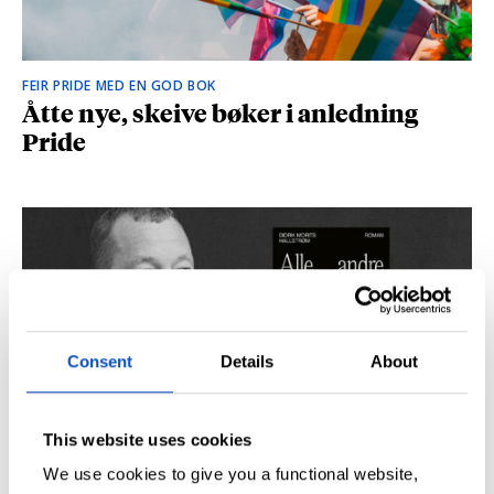
FEIR PRIDE MED EN GOD BOK
Åtte nye, skeive bøker i anledning
Pride
Consent
Details
About
This website uses cookies
SÅ DU NRK-DOKUMENTAREN «AGENTEN»?
Didrik M. Hallstrøm: – Alt det med CIA
We use cookies to give you a functional website,