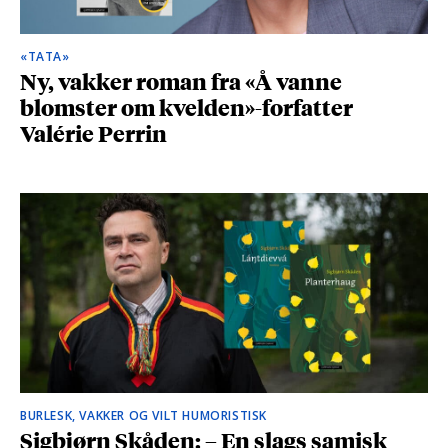
«TATA»
Ny, vakker roman fra «Å vanne
blomster om kvelden»-forfatter
Valérie Perrin
BURLESK, VAKKER OG VILT HUMORISTISK
Sigbjørn Skåden: – En slags samisk