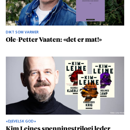
DIKT SOM VARMER
Ole-Petter Vaaten: «det er mat!»
«DJEVELSK GOD»
Kim Leines spenningstrilogi leder