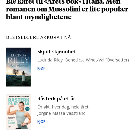
Ble kåret til «Årets bok» i Italia. Men
romanen om Mussolini er lite populær
blant myndighetene
BESTSELGERE AKKURAT NÅ
Skjult skjønnhet
Lucinda Riley, Benedicta Windt-Val (Oversetter)
KJØP
Råsterk på et år
Én økt, hver dag, hele året
Jørgine Massa Vasstrand
KJØP