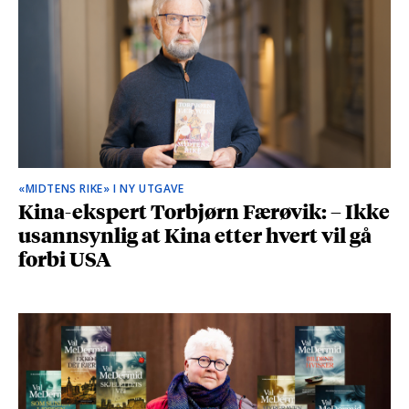
«MIDTENS RIKE» I NY UTGAVE
Kina-ekspert Torbjørn Færøvik: – Ikke
usannsynlig at Kina etter hvert vil gå
forbi USA