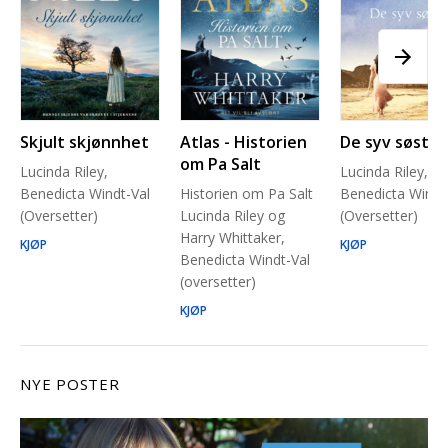
Skjult skjønnhet
Atlas - Historien
De syv søstre
om Pa Salt
Lucinda Riley,
Lucinda Riley,
Benedicta Windt-Val
Historien om Pa Salt
Benedicta Windt
(Oversetter)
Lucinda Riley og
(Oversetter)
Harry Whittaker,
KJØP
KJØP
Benedicta Windt-Val
(oversetter)
KJØP
NYE POSTER