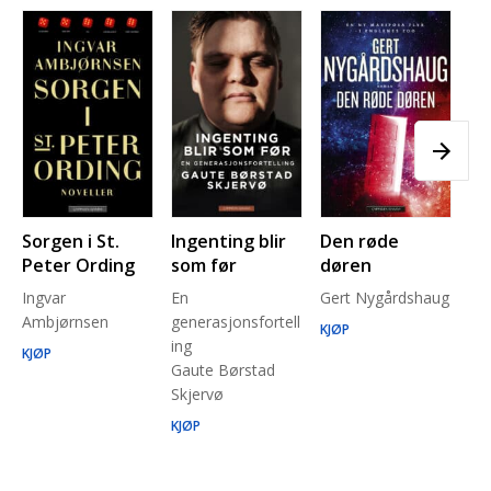
Sorgen i St.
Ingenting blir
Den røde
Pl
Peter Ording
som før
døren
Pe
Ingvar
En
Gert Nygårdshaug
for
Ambjørnsen
generasjonsfortell
un
KJØP
ing
Ma
KJØP
Gaute Børstad
Be
Skjervø
Stå
Run
KJØP
KJ