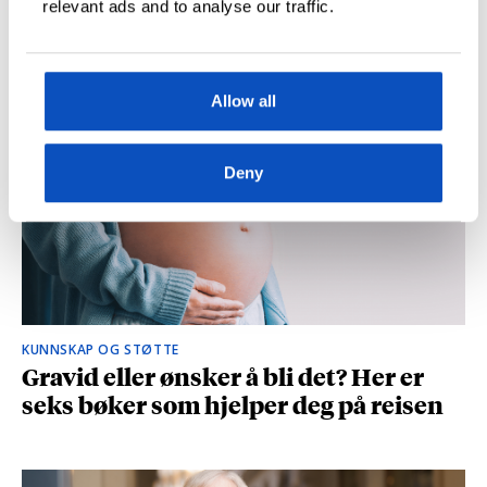
relevant ads and to analyse our traffic.
og spionasje ble helt uinteressant i
romanen
Allow all
Deny
KUNNSKAP OG STØTTE
Gravid eller ønsker å bli det? Her er
seks bøker som hjelper deg på reisen