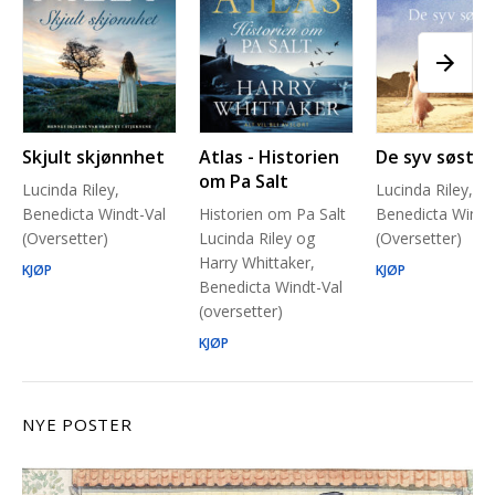
Skjult skjønnhet
Atlas - Historien
De syv søstre
om Pa Salt
Lucinda Riley,
Lucinda Riley,
Benedicta Windt-Val
Historien om Pa Salt
Benedicta Windt
(Oversetter)
Lucinda Riley og
(Oversetter)
Harry Whittaker,
KJØP
KJØP
Benedicta Windt-Val
(oversetter)
KJØP
NYE POSTER