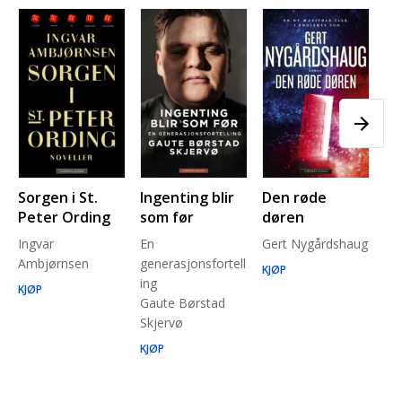
Sorgen i St.
Ingenting blir
Den røde
Pl
Peter Ording
som før
døren
Pe
Ingvar
En
Gert Nygårdshaug
for
Ambjørnsen
generasjonsfortell
un
KJØP
ing
Ma
KJØP
Gaute Børstad
Be
Skjervø
Stå
Run
KJØP
KJ