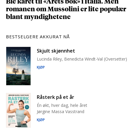
Ble kåret til «Årets bok» i Italia. Men
romanen om Mussolini er lite populær
blant myndighetene
BESTSELGERE AKKURAT NÅ
Skjult skjønnhet
Lucinda Riley, Benedicta Windt-Val (Oversetter)
KJØP
Råsterk på et år
Én økt, hver dag, hele året
Jørgine Massa Vasstrand
KJØP