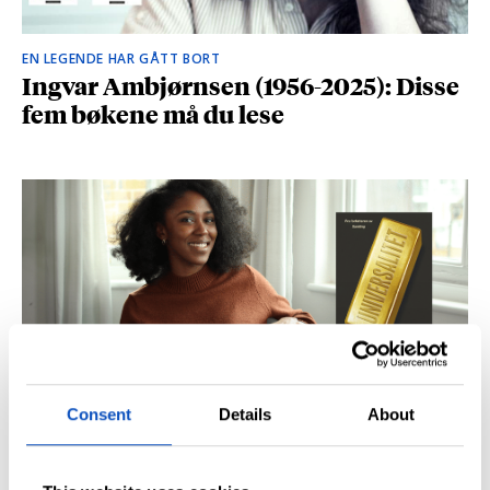
EN LEGENDE HAR GÅTT BORT
Ingvar Ambjørnsen (1956-2025): Disse
fem bøkene må du lese
Consent
Details
About
BRITISK STJERNESKUDD
Kåret til en av Storbritannias beste
unge forfattere: – Fantastisk å høre