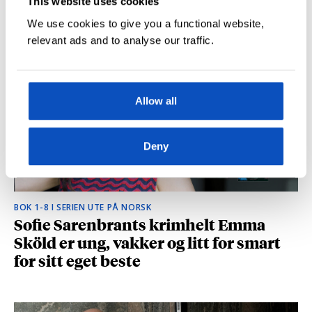
This website uses cookies
hvilke deler som fikk folk til å le høyt
We use cookies to give you a functional website,
relevant ads and to analyse our traffic.
Allow all
Deny
BOK 1-8 I SERIEN UTE PÅ NORSK
Sofie Sarenbrants krimhelt Emma
Sköld er ung, vakker og litt for smart
for sitt eget beste