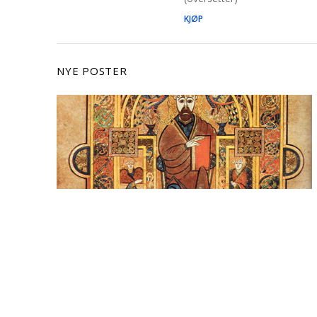
KJØP
NYE POSTER
Møt vårens debutanter: Ole
Kristian Ellingsen