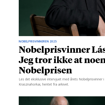
d
NOBELPRISVINNEREN 2025
Nobelprisvinner Lás
Jeg tror ikke at noe
Nobelprisen
Les det eksklusive intervjuet med årets Nobelprisvinner i l
Krasznahorkai, hentet fra arkivet.