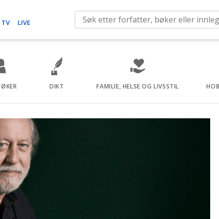
S
 TV
LIVE
e
a
r
c
h
BØKER
DIKT
FAMILIE, HELSE OG LIVSSTIL
HOB
f
o
r
: