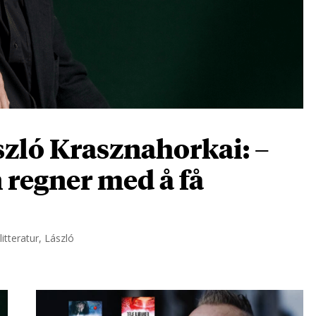
zló Krasznahorkai: –
n regner med å få
itteratur, László