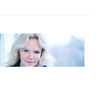
cinda Riley krysser sine spor