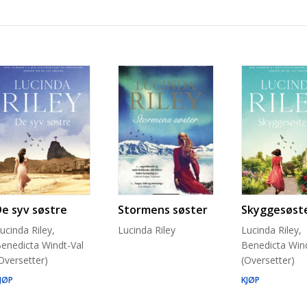
De syv søstre
Stormens søster
Skyggesøst
ucinda Riley,
Lucinda Riley
Lucinda Riley,
enedicta Windt-Val
Benedicta Wind
Oversetter)
(Oversetter)
JØP
KJØP