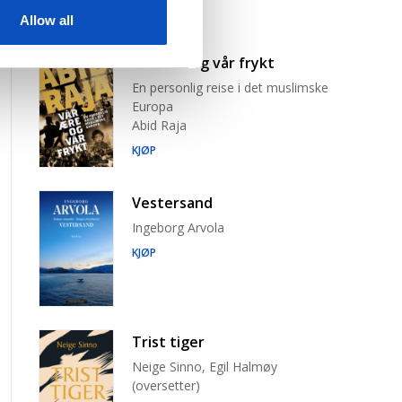
Allow all
Vår ære og vår frykt
En personlig reise i det muslimske
Europa
Abid Raja
KJØP
Vestersand
Ingeborg Arvola
KJØP
Trist tiger
Neige Sinno, Egil Halmøy
(oversetter)