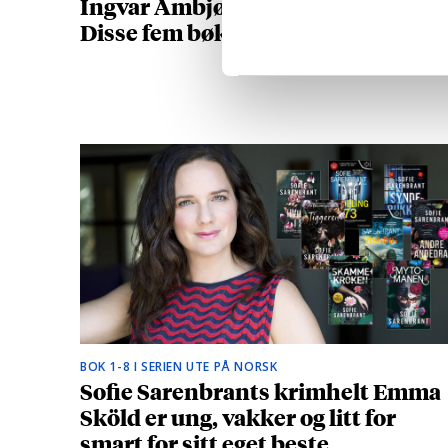
Ingvar Ambjørnsen (1956-2025):
Disse fem bøkene må du lese
BOK 1-8 I SERIEN UTE PÅ NORSK
Sofie Sarenbrants krimhelt Emma
Sköld er ung, vakker og litt for
smart for sitt eget beste