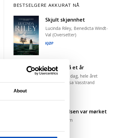
BESTSELGERE AKKURAT NÅ
Skjult skjønnhet
Lucinda Riley, Benedicta Windt-
Val (Oversetter)
KJØP
Råsterk på et år
Én økt, hver dag, hele året
Jørgine Massa Vasstrand
About
KJØP
I begynnelsen var mørket
Karin Fossum
KJØP