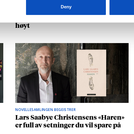
Kåret til en av Storbritannias beste
Deny
unge forfattere: – Fantastisk å høre
hvilke deler som fikk folk til å le
høyt
NOVELLESAMLINGEN BEGEISTRER
Lars Saabye Christensens «Haren»
er full av setninger du vil spare på