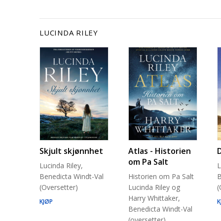
LUCINDA RILEY
Skjult skjønnhet
Atlas - Historien
om Pa Salt
Lucinda Riley,
L
Benedicta Windt-Val
Historien om Pa Salt
B
(Oversetter)
Lucinda Riley og
(
Harry Whittaker,
KJØP
K
Benedicta Windt-Val
(oversetter)