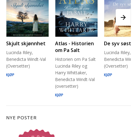
Skjult skjønnhet
Atlas - Historien
De syv søstre
om Pa Salt
Lucinda Riley,
Lucinda Riley,
Benedicta Windt-Val
Historien om Pa Salt
Benedicta Windt
(Oversetter)
Lucinda Riley og
(Oversetter)
Harry Whittaker,
KJØP
KJØP
Benedicta Windt-Val
(oversetter)
KJØP
NYE POSTER