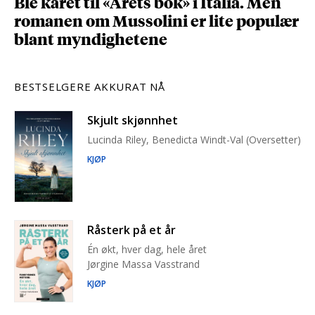
Ble kåret til «Årets bok» i Italia. Men
romanen om Mussolini er lite populær
blant myndighetene
BESTSELGERE AKKURAT NÅ
Skjult skjønnhet
Lucinda Riley, Benedicta Windt-Val (Oversetter)
KJØP
Råsterk på et år
Én økt, hver dag, hele året
Jørgine Massa Vasstrand
KJØP