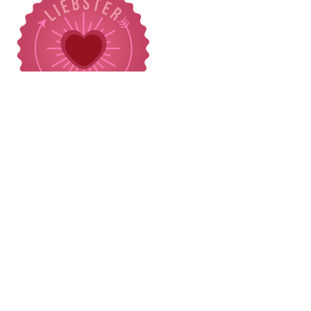
Meine liebster, endelig kommer det et
svar