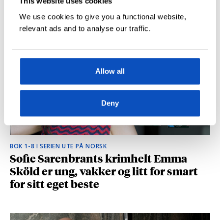
This website uses cookies
hvilke deler som fikk folk til å le høyt
We use cookies to give you a functional website,
relevant ads and to analyse our traffic.
Allow all
Deny
BOK 1-8 I SERIEN UTE PÅ NORSK
Sofie Sarenbrants krimhelt Emma
Sköld er ung, vakker og litt for smart
for sitt eget beste