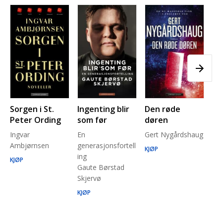
Sorgen i St.
Ingenting blir
Den røde
Pl
Peter Ording
som før
døren
Pe
Ingvar
En
Gert Nygårdshaug
for
Ambjørnsen
generasjonsfortell
un
KJØP
ing
Ma
KJØP
Gaute Børstad
Be
Skjervø
Stå
Run
KJØP
KJ