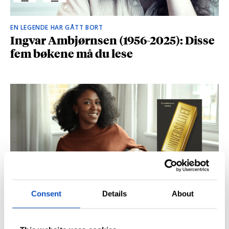
EN LEGENDE HAR GÅTT BORT
Ingvar Ambjørnsen (1956-2025): Disse
fem bøkene må du lese
Consent
Details
About
BRITISK STJERNESKUDD
Kåret til en av Storbritannias beste
unge forfattere: – Fantastisk å høre