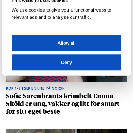
This website uses cookies
hvilke deler som fikk folk til å le høyt
We use cookies to give you a functional website,
relevant ads and to analyse our traffic.
Allow all
Deny
BOK 1-8 I SERIEN UTE PÅ NORSK
Sofie Sarenbrants krimhelt Emma
Sköld er ung, vakker og litt for smart
for sitt eget beste