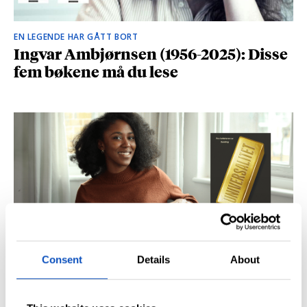
EN LEGENDE HAR GÅTT BORT
Ingvar Ambjørnsen (1956-2025): Disse
fem bøkene må du lese
Consent
Details
About
BRITISK STJERNESKUDD
Kåret til en av Storbritannias beste
unge forfattere: – Fantastisk å høre