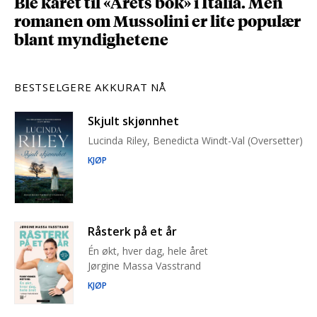
Ble kåret til «Årets bok» i Italia. Men
romanen om Mussolini er lite populær
blant myndighetene
BESTSELGERE AKKURAT NÅ
Skjult skjønnhet
Lucinda Riley, Benedicta Windt-Val (Oversetter)
KJØP
Råsterk på et år
Én økt, hver dag, hele året
Jørgine Massa Vasstrand
KJØP