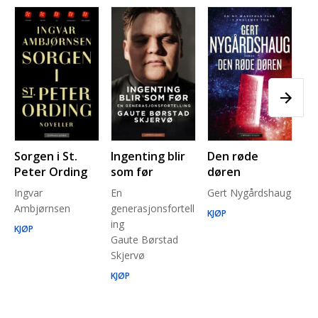
Sorgen i St.
Ingenting blir
Den røde
Pl
Peter Ording
som før
døren
Pe
Ingvar
En
Gert Nygårdshaug
for
Ambjørnsen
generasjonsfortell
un
KJØP
ing
Ma
KJØP
Gaute Børstad
Be
Skjervø
Stå
Run
KJØP
KJ