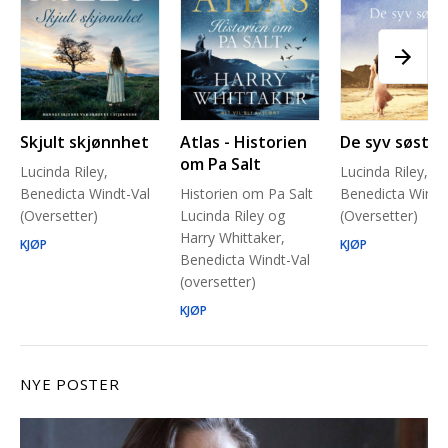
Skjult skjønnhet
Atlas - Historien
De syv søstre
om Pa Salt
Lucinda Riley,
Lucinda Riley,
Benedicta Windt-Val
Historien om Pa Salt
Benedicta Windt
(Oversetter)
Lucinda Riley og
(Oversetter)
Harry Whittaker,
KJØP
KJØP
Benedicta Windt-Val
(oversetter)
KJØP
NYE POSTER