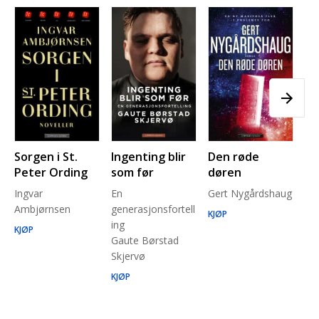
Sorgen i St.
Ingenting blir
Den røde
Pl
Peter Ording
som før
døren
Pe
Ingvar
En
Gert Nygårdshaug
for
Ambjørnsen
generasjonsfortell
un
KJØP
ing
Ma
KJØP
Gaute Børstad
Be
Skjervø
Stå
Run
KJØP
KJ