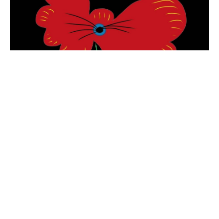
Barndommens nattbord: Intervju
med Iben Sandemose