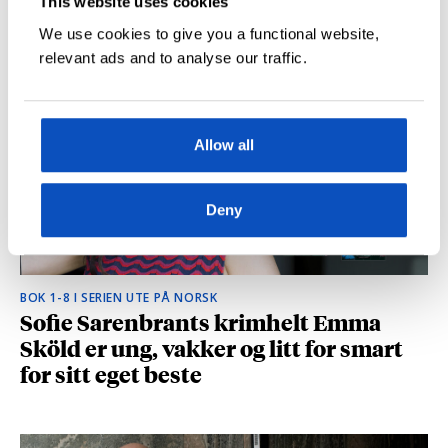
This website uses cookies
hvilke deler som fikk folk til å le høyt
We use cookies to give you a functional website,
relevant ads and to analyse our traffic.
Allow all
Deny
BOK 1-8 I SERIEN UTE PÅ NORSK
Sofie Sarenbrants krimhelt Emma
Sköld er ung, vakker og litt for smart
for sitt eget beste