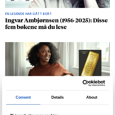
EN LEGENDE HAR GÅTT BORT
Ingvar Ambjørnsen (1956-2025): Disse
fem bøkene må du lese
Consent
Details
About
BRITISK STJERNESKUDD
Kåret til en av Storbritannias beste
unge forfattere: – Fantastisk å høre