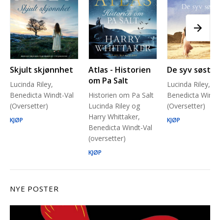
Skjult skjønnhet
Atlas - Historien
De syv søstre
om Pa Salt
Lucinda Riley,
Lucinda Riley,
Benedicta Windt-Val
Historien om Pa Salt
Benedicta Windt
(Oversetter)
Lucinda Riley og
(Oversetter)
Harry Whittaker,
KJØP
KJØP
Benedicta Windt-Val
(oversetter)
KJØP
NYE POSTER