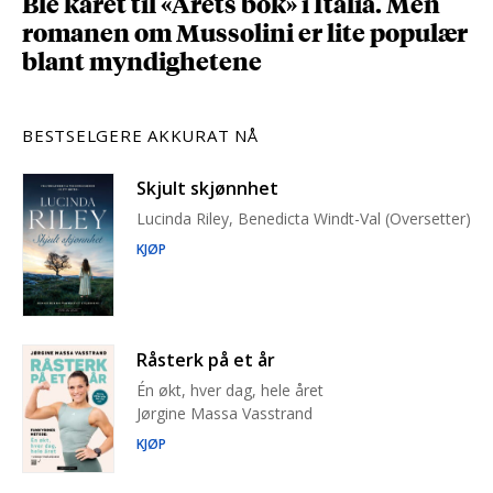
Ble kåret til «Årets bok» i Italia. Men
romanen om Mussolini er lite populær
blant myndighetene
BESTSELGERE AKKURAT NÅ
Skjult skjønnhet
Lucinda Riley, Benedicta Windt-Val (Oversetter)
KJØP
Råsterk på et år
Én økt, hver dag, hele året
Jørgine Massa Vasstrand
KJØP