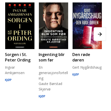
Sorgen i St.
Ingenting blir
Den røde
Pl
Peter Ording
som før
døren
Pe
Ingvar
En
Gert Nygårdshaug
for
Ambjørnsen
generasjonsfortell
un
KJØP
ing
Ma
KJØP
Gaute Børstad
Be
Skjervø
Stå
Run
KJØP
KJ