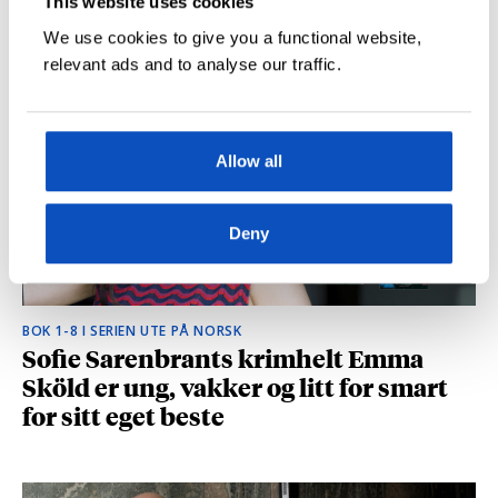
This website uses cookies
hvilke deler som fikk folk til å le høyt
We use cookies to give you a functional website,
relevant ads and to analyse our traffic.
Allow all
Deny
BOK 1-8 I SERIEN UTE PÅ NORSK
Sofie Sarenbrants krimhelt Emma
Sköld er ung, vakker og litt for smart
for sitt eget beste