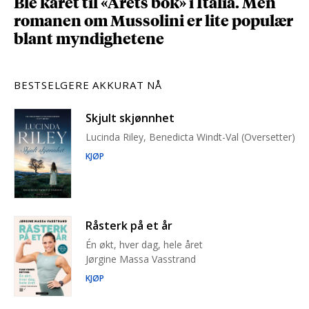
Ble kåret til «Årets bok» i Italia. Men
romanen om Mussolini er lite populær
blant myndighetene
BESTSELGERE AKKURAT NÅ
Skjult skjønnhet
Lucinda Riley, Benedicta Windt-Val (Oversetter)
KJØP
Råsterk på et år
Én økt, hver dag, hele året
Jørgine Massa Vasstrand
KJØP