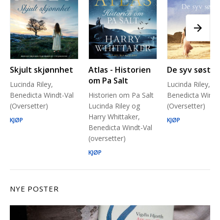
Skjult skjønnhet
Atlas - Historien
De syv søstre
om Pa Salt
Lucinda Riley,
Lucinda Riley,
Benedicta Windt-Val
Historien om Pa Salt
Benedicta Windt
(Oversetter)
Lucinda Riley og
(Oversetter)
Harry Whittaker,
KJØP
KJØP
Benedicta Windt-Val
(oversetter)
KJØP
NYE POSTER