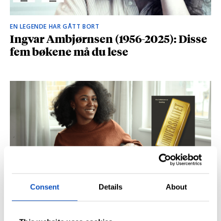
EN LEGENDE HAR GÅTT BORT
Ingvar Ambjørnsen (1956-2025): Disse
fem bøkene må du lese
Consent
Details
About
BRITISK STJERNESKUDD
Kåret til en av Storbritannias beste
unge forfattere: – Fantastisk å høre