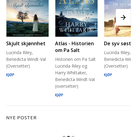
Skjult skjønnhet
Atlas - Historien
De syv søstre
om Pa Salt
Lucinda Riley,
Lucinda Riley,
Benedicta Windt-Val
Historien om Pa Salt
Benedicta Windt
(Oversetter)
Lucinda Riley og
(Oversetter)
Harry Whittaker,
KJØP
KJØP
Benedicta Windt-Val
(oversetter)
KJØP
NYE POSTER