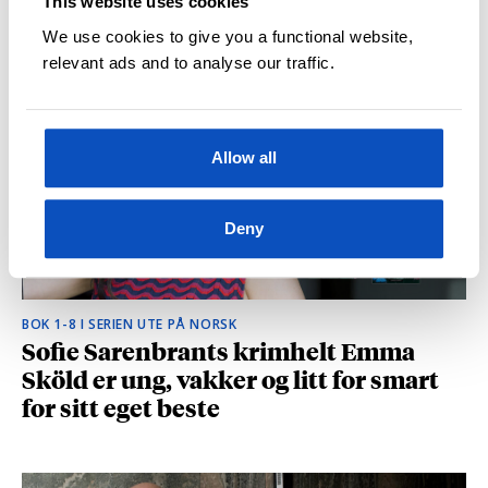
This website uses cookies
hvilke deler som fikk folk til å le høyt
We use cookies to give you a functional website,
relevant ads and to analyse our traffic.
Allow all
Deny
BOK 1-8 I SERIEN UTE PÅ NORSK
Sofie Sarenbrants krimhelt Emma
Sköld er ung, vakker og litt for smart
for sitt eget beste