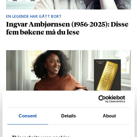
EN LEGENDE HAR GÅTT BORT
Ingvar Ambjørnsen (1956-2025): Disse
fem bøkene må du lese
Consent
Details
About
BRITISK STJERNESKUDD
Kåret til en av Storbritannias beste
unge forfattere: – Fantastisk å høre