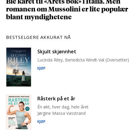
Ble kåret til «Årets bok» i Italia. Men
romanen om Mussolini er lite populær
blant myndighetene
BESTSELGERE AKKURAT NÅ
Skjult skjønnhet
Lucinda Riley, Benedicta Windt-Val (Oversetter)
KJØP
Råsterk på et år
Én økt, hver dag, hele året
Jørgine Massa Vasstrand
KJØP