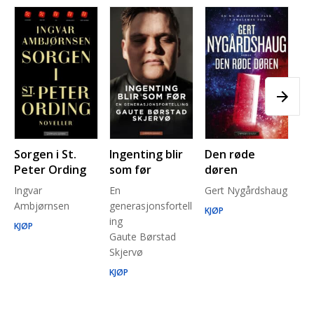
Sorgen i St.
Ingenting blir
Den røde
Pl
Peter Ording
som før
døren
Pe
Ingvar
En
Gert Nygårdshaug
for
Ambjørnsen
generasjonsfortell
un
KJØP
ing
Ma
KJØP
Gaute Børstad
Be
Skjervø
Stå
Run
KJØP
KJ