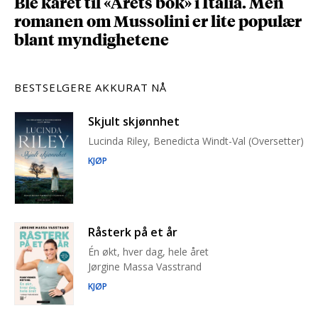
Ble kåret til «Årets bok» i Italia. Men
romanen om Mussolini er lite populær
blant myndighetene
BESTSELGERE AKKURAT NÅ
Skjult skjønnhet
Lucinda Riley, Benedicta Windt-Val (Oversetter)
KJØP
Råsterk på et år
Én økt, hver dag, hele året
Jørgine Massa Vasstrand
KJØP