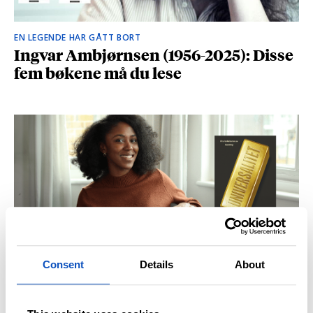
EN LEGENDE HAR GÅTT BORT
Ingvar Ambjørnsen (1956-2025): Disse
fem bøkene må du lese
Consent
Details
About
BRITISK STJERNESKUDD
Kåret til en av Storbritannias beste
unge forfattere: – Fantastisk å høre