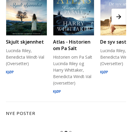
Skjult skjønnhet
Atlas - Historien
De syv søstre
om Pa Salt
Lucinda Riley,
Lucinda Riley,
Benedicta Windt-Val
Historien om Pa Salt
Benedicta Windt
(Oversetter)
Lucinda Riley og
(Oversetter)
Harry Whittaker,
KJØP
KJØP
Benedicta Windt-Val
(oversetter)
KJØP
NYE POSTER