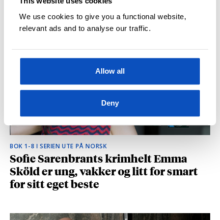
This website uses cookies
hvilke deler som fikk folk til å le høyt
We use cookies to give you a functional website,
relevant ads and to analyse our traffic.
Allow all
Deny
BOK 1-8 I SERIEN UTE PÅ NORSK
Sofie Sarenbrants krimhelt Emma
Sköld er ung, vakker og litt for smart
for sitt eget beste