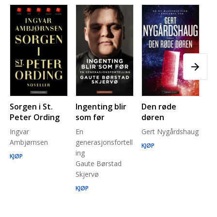
Sorgen i St.
Ingenting blir
Den røde
Pl
Peter Ording
som før
døren
Pe
Ingvar
En
Gert Nygårdshaug
for
Ambjørnsen
generasjonsfortell
un
KJØP
ing
Ma
KJØP
Gaute Børstad
Be
Skjervø
Stå
Run
KJØP
KJ