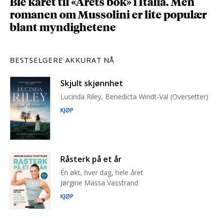
Ble kåret til «Årets bok» i Italia. Men
romanen om Mussolini er lite populær
blant myndighetene
BESTSELGERE AKKURAT NÅ
Skjult skjønnhet
Lucinda Riley, Benedicta Windt-Val (Oversetter)
KJØP
Råsterk på et år
Én økt, hver dag, hele året
Jørgine Massa Vasstrand
KJØP