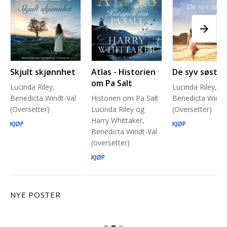
Skjult skjønnhet
Atlas - Historien
De syv søstre
om Pa Salt
Lucinda Riley,
Lucinda Riley,
Benedicta Windt-Val
Historien om Pa Salt
Benedicta Windt
(Oversetter)
Lucinda Riley og
(Oversetter)
Harry Whittaker,
KJØP
KJØP
Benedicta Windt-Val
(oversetter)
KJØP
NYE POSTER