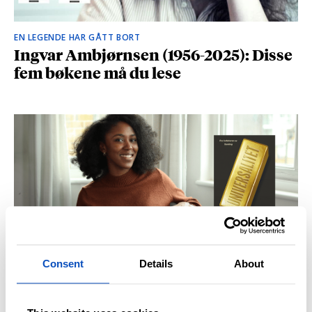
EN LEGENDE HAR GÅTT BORT
Ingvar Ambjørnsen (1956-2025): Disse
fem bøkene må du lese
Consent
Details
About
BRITISK STJERNESKUDD
Kåret til en av Storbritannias beste
unge forfattere: – Fantastisk å høre