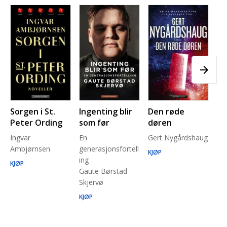
Sorgen i St.
Ingenting blir
Den røde
Pl
Peter Ording
som før
døren
Pe
Ingvar
En
Gert Nygårdshaug
for
Ambjørnsen
generasjonsfortell
un
KJØP
ing
Ma
KJØP
Gaute Børstad
Be
Skjervø
Stå
Run
KJØP
KJ