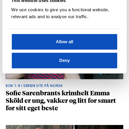
This website uses cookies
hvilke deler som fikk folk til å le høyt
We use cookies to give you a functional website,
relevant ads and to analyse our traffic.
Allow all
Deny
BOK 1-8 I SERIEN UTE PÅ NORSK
Sofie Sarenbrants krimhelt Emma
Sköld er ung, vakker og litt for smart
for sitt eget beste