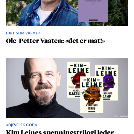
DIKT SOM VARMER
Ole-Petter Vaaten: «det er mat!»
«DJEVELSK GOD»
Kim Leines spenningstrilogi leder