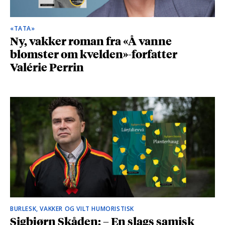
«TATA»
Ny, vakker roman fra «Å vanne
blomster om kvelden»-forfatter
Valérie Perrin
BURLESK, VAKKER OG VILT HUMORISTISK
Sigbjørn Skåden: – En slags samisk