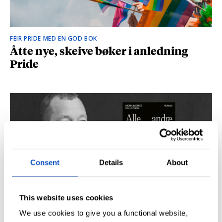
FEIR PRIDE MED EN GOD BOK
Åtte nye, skeive bøker i anledning
Pride
Consent
Details
About
This website uses cookies
SÅ DU NRK-DOKUMENTAREN «AGENTEN»?
Didrik M. Hallstrøm: – Alt det med CIA
We use cookies to give you a functional website,