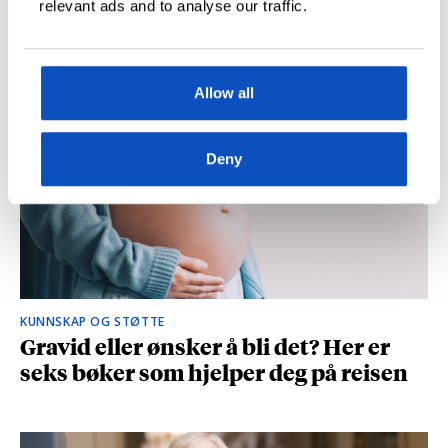
relevant ads and to analyse our traffic.
og spionasje ble helt uinteressant i
romanen
Allow all
Deny
KUNNSKAP OG STØTTE
Gravid eller ønsker å bli det? Her er
seks bøker som hjelper deg på reisen