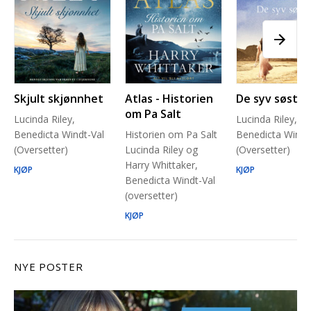
Skjult skjønnhet
Atlas - Historien
De syv søstre
om Pa Salt
Lucinda Riley,
Lucinda Riley,
Benedicta Windt-Val
Historien om Pa Salt
Benedicta Windt
(Oversetter)
Lucinda Riley og
(Oversetter)
Harry Whittaker,
KJØP
KJØP
Benedicta Windt-Val
(oversetter)
KJØP
NYE POSTER