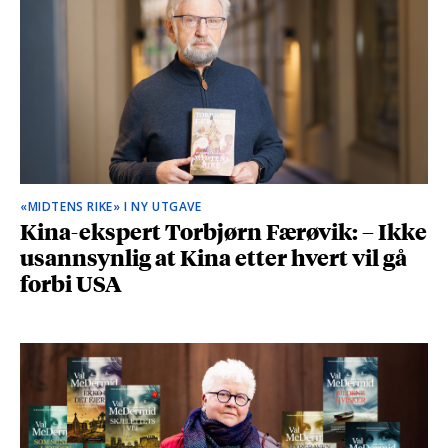
«MIDTENS RIKE» I NY UTGAVE
Kina-ekspert Torbjørn Færøvik: – Ikke
usannsynlig at Kina etter hvert vil gå
forbi USA