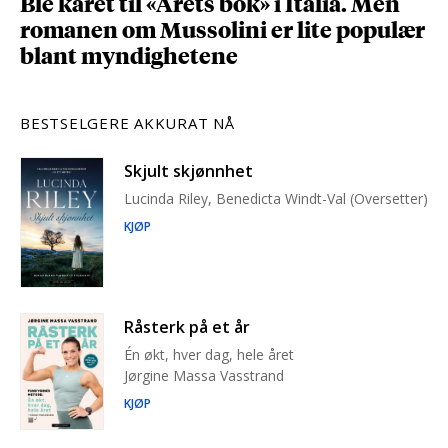
Ble kåret til «Årets bok» i Italia. Men
romanen om Mussolini er lite populær
blant myndighetene
BESTSELGERE AKKURAT NÅ
Skjult skjønnhet
Lucinda Riley, Benedicta Windt-Val (Oversetter)
KJØP
Råsterk på et år
Én økt, hver dag, hele året
Jørgine Massa Vasstrand
KJØP