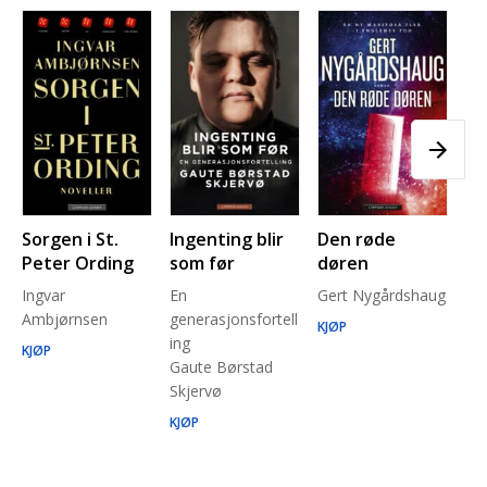
Sorgen i St.
Ingenting blir
Den røde
Pl
Peter Ording
som før
døren
Pe
Ingvar
En
Gert Nygårdshaug
for
Ambjørnsen
generasjonsfortell
un
KJØP
ing
Ma
KJØP
Gaute Børstad
Be
Skjervø
Stå
Run
KJØP
KJ