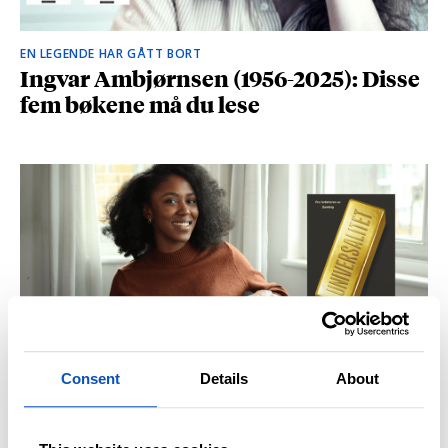
EN LEGENDE HAR GÅTT BORT
Ingvar Ambjørnsen (1956-2025): Disse
fem bøkene må du lese
Consent
Details
About
BRITISK STJERNESKUDD
Kåret til en av Storbritannias beste
unge forfattere: – Fantastisk å høre