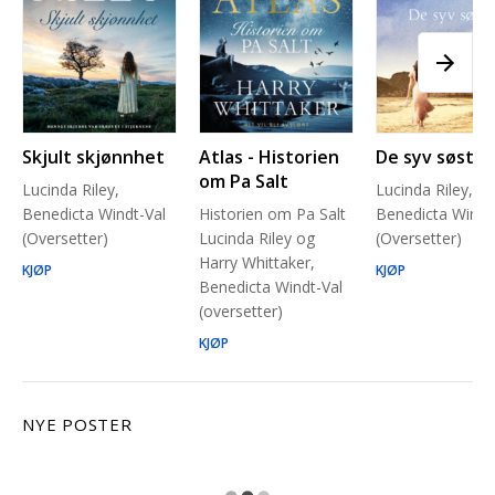
Skjult skjønnhet
Atlas - Historien
De syv søstre
om Pa Salt
Lucinda Riley,
Lucinda Riley,
Benedicta Windt-Val
Historien om Pa Salt
Benedicta Windt
(Oversetter)
Lucinda Riley og
(Oversetter)
Harry Whittaker,
KJØP
KJØP
Benedicta Windt-Val
(oversetter)
KJØP
NYE POSTER