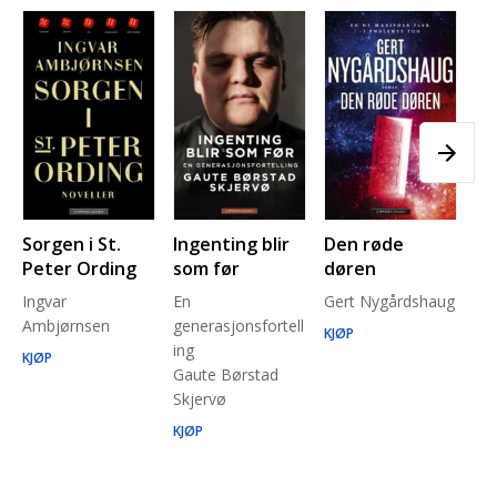
Sorgen i St.
Ingenting blir
Den røde
Pl
Peter Ording
som før
døren
Pe
Ingvar
En
Gert Nygårdshaug
for
Ambjørnsen
generasjonsfortell
un
KJØP
ing
Ma
KJØP
Gaute Børstad
Be
Skjervø
Stå
Run
KJØP
KJ