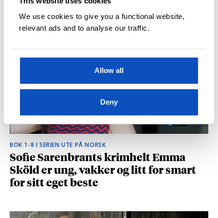
This website uses cookies
hvilke deler som fikk folk til å le høyt
We use cookies to give you a functional website,
relevant ads and to analyse our traffic.
Allow all
Deny
BOK 1-8 I SERIEN UTE PÅ NORSK
Sofie Sarenbrants krimhelt Emma
Sköld er ung, vakker og litt for smart
for sitt eget beste