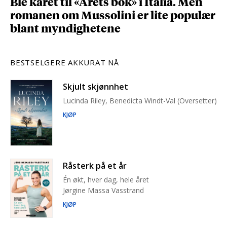
Ble kåret til «Årets bok» i Italia. Men
romanen om Mussolini er lite populær
blant myndighetene
BESTSELGERE AKKURAT NÅ
Skjult skjønnhet
Lucinda Riley, Benedicta Windt-Val (Oversetter)
KJØP
Råsterk på et år
Én økt, hver dag, hele året
Jørgine Massa Vasstrand
KJØP