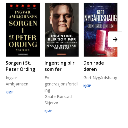
Sorgen i St.
Ingenting blir
Den røde
Pl
Peter Ording
som før
døren
Pe
Ingvar
En
Gert Nygårdshaug
for
Ambjørnsen
generasjonsfortell
un
KJØP
ing
Ma
KJØP
Gaute Børstad
Be
Skjervø
Stå
Run
KJØP
KJ