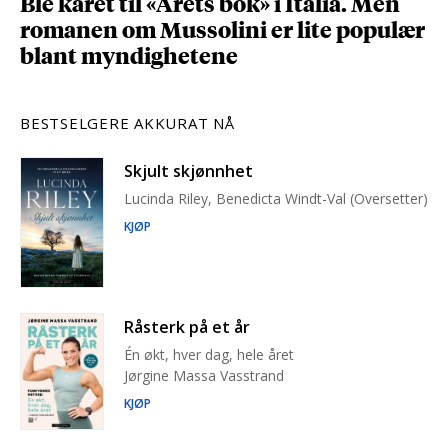
Ble kåret til «Årets bok» i Italia. Men
romanen om Mussolini er lite populær
blant myndighetene
BESTSELGERE AKKURAT NÅ
Skjult skjønnhet
Lucinda Riley, Benedicta Windt-Val (Oversetter)
KJØP
Råsterk på et år
Én økt, hver dag, hele året
Jørgine Massa Vasstrand
KJØP