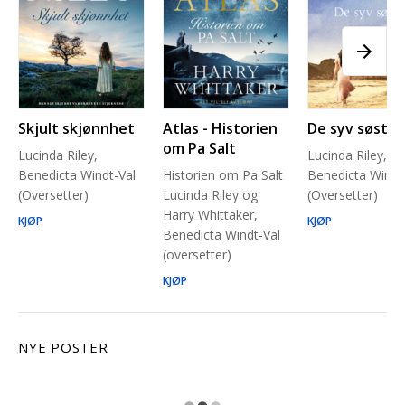
Skjult skjønnhet
Atlas - Historien
De syv søstre
om Pa Salt
Lucinda Riley,
Lucinda Riley,
Benedicta Windt-Val
Historien om Pa Salt
Benedicta Windt
(Oversetter)
Lucinda Riley og
(Oversetter)
Harry Whittaker,
KJØP
KJØP
Benedicta Windt-Val
(oversetter)
KJØP
NYE POSTER