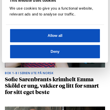
This website uses cookies
hvilke deler som fikk folk til å le høyt
We use cookies to give you a functional website,
relevant ads and to analyse our traffic.
Allow all
Deny
BOK 1-8 I SERIEN UTE PÅ NORSK
Sofie Sarenbrants krimhelt Emma
Sköld er ung, vakker og litt for smart
for sitt eget beste