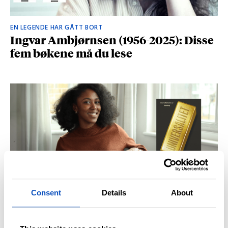
EN LEGENDE HAR GÅTT BORT
Ingvar Ambjørnsen (1956-2025): Disse
fem bøkene må du lese
Consent
Details
About
BRITISK STJERNESKUDD
Kåret til en av Storbritannias beste
unge forfattere: – Fantastisk å høre