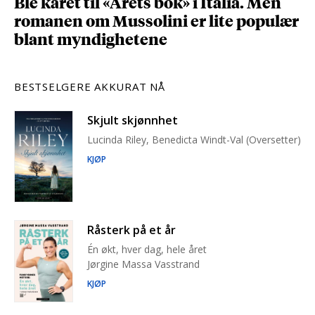
Ble kåret til «Årets bok» i Italia. Men
romanen om Mussolini er lite populær
blant myndighetene
BESTSELGERE AKKURAT NÅ
Skjult skjønnhet
Lucinda Riley, Benedicta Windt-Val (Oversetter)
KJØP
Råsterk på et år
Én økt, hver dag, hele året
Jørgine Massa Vasstrand
KJØP