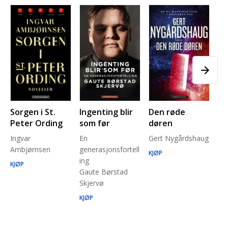
Sorgen i St.
Ingenting blir
Den røde
Pl
Peter Ording
som før
døren
Pe
Ingvar
En
Gert Nygårdshaug
for
Ambjørnsen
generasjonsfortell
un
KJØP
ing
Ma
KJØP
Gaute Børstad
Be
Skjervø
Stå
Run
KJØP
KJ