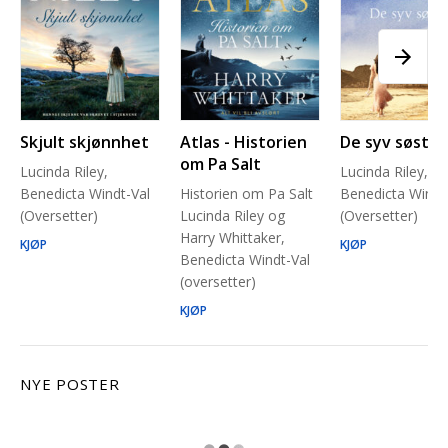
Skjult skjønnhet
Atlas - Historien
De syv søstre
om Pa Salt
Lucinda Riley,
Lucinda Riley,
Benedicta Windt-Val
Historien om Pa Salt
Benedicta Windt
(Oversetter)
Lucinda Riley og
(Oversetter)
Harry Whittaker,
KJØP
KJØP
Benedicta Windt-Val
(oversetter)
KJØP
NYE POSTER