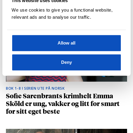
This website uses cookies
hvilke deler som fikk folk til å le høyt
We use cookies to give you a functional website,
relevant ads and to analyse our traffic.
Allow all
Deny
BOK 1-8 I SERIEN UTE PÅ NORSK
Sofie Sarenbrants krimhelt Emma
Sköld er ung, vakker og litt for smart
for sitt eget beste