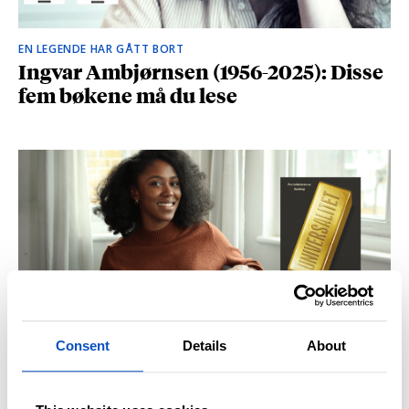
EN LEGENDE HAR GÅTT BORT
Ingvar Ambjørnsen (1956-2025): Disse
fem bøkene må du lese
Consent
Details
About
BRITISK STJERNESKUDD
Kåret til en av Storbritannias beste
unge forfattere: – Fantastisk å høre