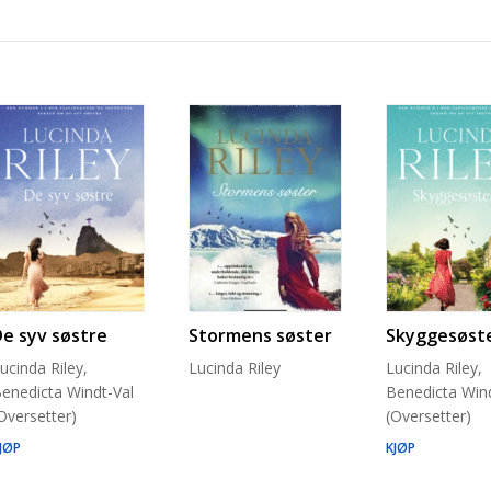
De syv søstre
Stormens søster
Skyggesøst
ucinda Riley,
Lucinda Riley
Lucinda Riley,
enedicta Windt-Val
Benedicta Wind
Oversetter)
(Oversetter)
JØP
KJØP