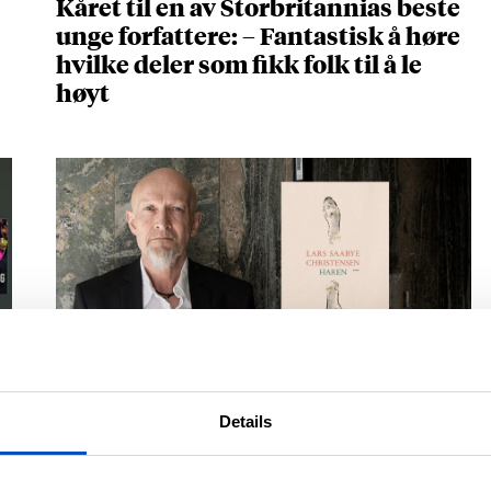
Kåret til en av Storbritannias beste
unge forfattere: – Fantastisk å høre
hvilke deler som fikk folk til å le
høyt
NOVELLESAMLINGEN BEGEISTRER
Lars Saabye Christensens «Haren»
Details
er full av setninger du vil spare på