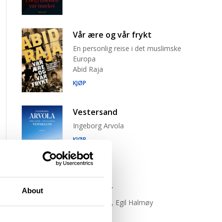
Vår ære og vår frykt
En personlig reise i det muslimske
Europa
Abid Raja
KJØP
Vestersand
Ingeborg Arvola
KJØP
Trist tiger
About
Neige Sinno, Egil Halmøy
(oversetter)