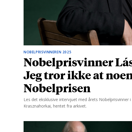
d
NOBELPRISVINNEREN 2025
Nobelprisvinner Lás
Jeg tror ikke at noe
Nobelprisen
Les det eksklusive intervjuet med årets Nobelprisvinner i l
Krasznahorkai, hentet fra arkivet.