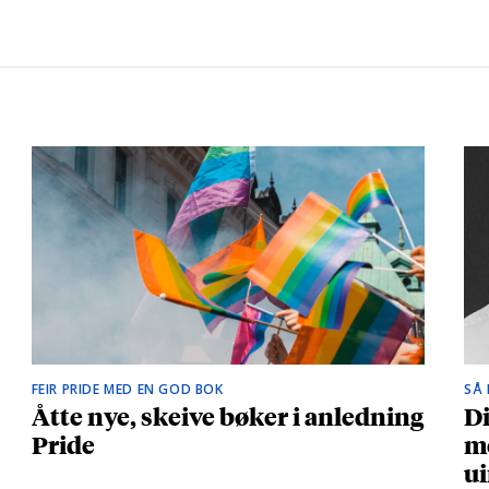
FEIR PRIDE MED EN GOD BOK
SÅ
Åtte nye, skeive bøker i anledning
Di
Pride
me
ui