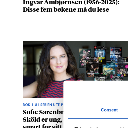
Ingvar Ambjørnsen (1956-2025):
Disse fem bøkene må du lese
BOK 1-8 I SERIEN UTE PÅ NORSK
Sofie Sarenbrants krimhelt Emma
Consent
Sköld er ung, vakker og litt for
smart for sitt eget beste