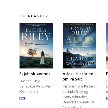
LUCINDA RILEY
Skjult skjønnhet
Atlas - Historien
om Pa Salt
Lucinda Riley,
L
Benedicta Windt-Val
Historien om Pa Salt
B
(Oversetter)
Lucinda Riley og
(
Harry Whittaker,
KJØP
K
Benedicta Windt-Val
(oversetter)