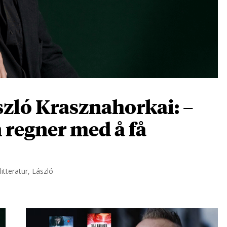
zló Krasznahorkai: –
n regner med å få
itteratur, László