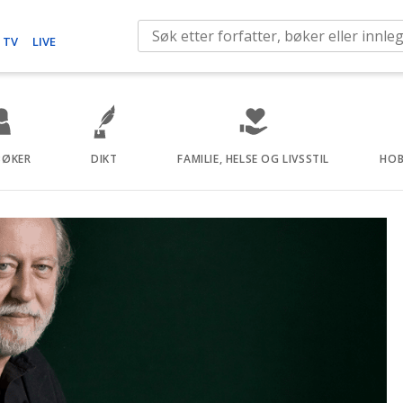
S
 TV
LIVE
e
a
r
c
h
BØKER
DIKT
FAMILIE, HELSE OG LIVSSTIL
HOB
f
o
r
: