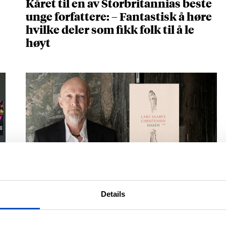
Kåret til en av Storbritannias beste
unge forfattere: – Fantastisk å høre
hvilke deler som fikk folk til å le
høyt
NOVELLESAMLINGEN BEGEISTRER
Lars Saabye Christensens «Haren»
Details
er full av setninger du vil spare på