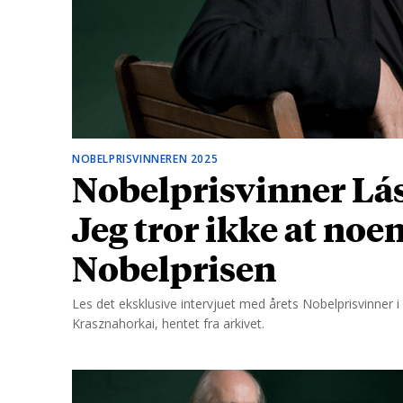
d
NOBELPRISVINNEREN 2025
Nobelprisvinner Lás
Jeg tror ikke at noe
Nobelprisen
Les det eksklusive intervjuet med årets Nobelprisvinner i l
Krasznahorkai, hentet fra arkivet.