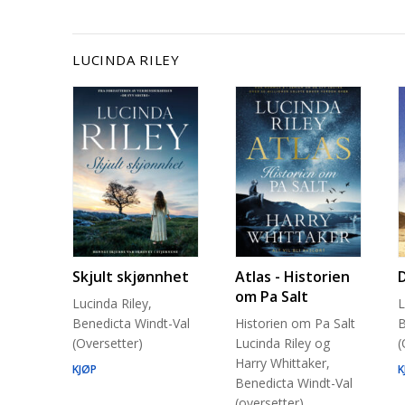
LUCINDA RILEY
Skjult skjønnhet
Atlas - Historien
om Pa Salt
Lucinda Riley,
L
Benedicta Windt-Val
Historien om Pa Salt
B
(Oversetter)
Lucinda Riley og
(
Harry Whittaker,
KJØP
K
Benedicta Windt-Val
(oversetter)