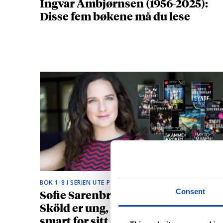
Ingvar Ambjørnsen (1956-2025):
Disse fem bøkene må du lese
BOK 1-8 I SERIEN UTE PÅ NORSK
Sofie Sarenbrants krimhelt Emma
Consent
Sköld er ung, vakker og litt for
smart for sitt eget beste