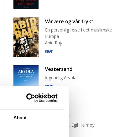
Vår ære og vår frykt
En personlig reise i det muslimske
Europa
Abid Raja
KJØP
Vestersand
Ingeborg Arvola
KJØP
Trist tiger
About
Neige Sinno, Egil Halmøy
(oversetter)