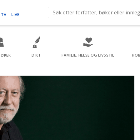
S
 TV
LIVE
e
a
r
c
h
BØKER
DIKT
FAMILIE, HELSE OG LIVSSTIL
HOB
f
o
r
: