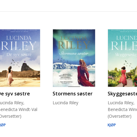
De syv søstre
Stormens søster
Skyggesøst
ucinda Riley,
Lucinda Riley
Lucinda Riley,
enedicta Windt-Val
Benedicta Wind
Oversetter)
(Oversetter)
JØP
KJØP