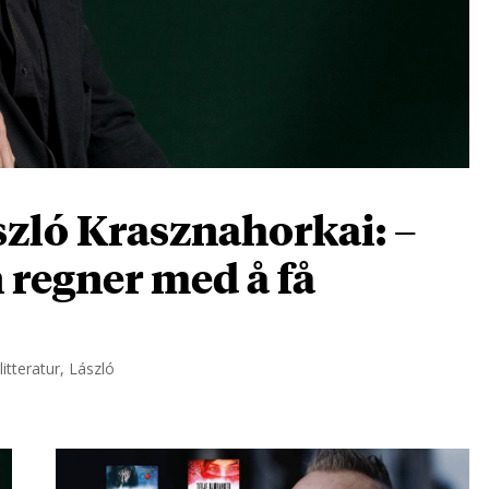
zló Krasznahorkai: –
n regner med å få
itteratur, László