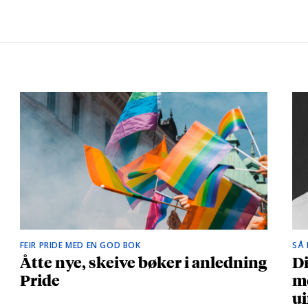
FEIR PRIDE MED EN GOD BOK
SÅ
Åtte nye, skeive bøker i anledning
Di
Pride
me
ui