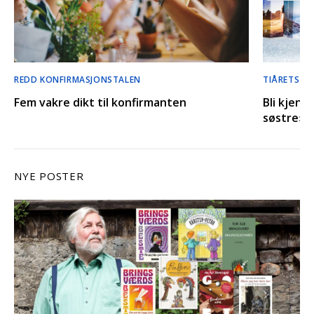
REDD KONFIRMASJONSTALEN
TIÅRETS M
Fem vakre dikt til konfirmanten
Bli kjent
søstre»-s
NYE POSTER