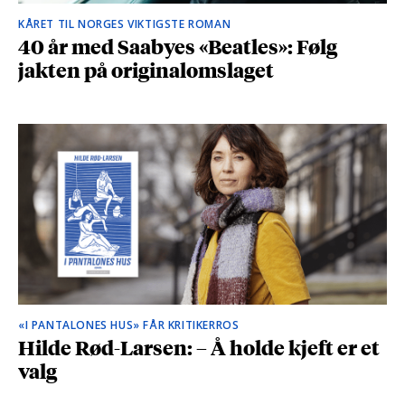
KÅRET TIL NORGES VIKTIGSTE ROMAN
40 år med Saabyes «Beatles»: Følg
jakten på originalomslaget
«I PANTALONES HUS» FÅR KRITIKERROS
Hilde Rød-Larsen: – Å holde kjeft er et
valg