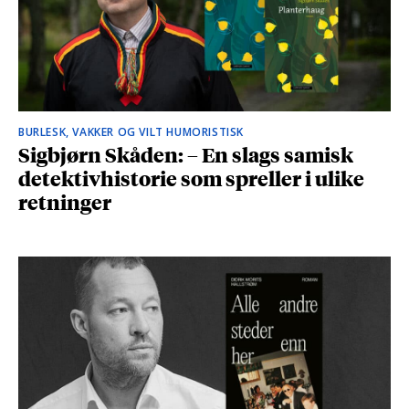
BURLESK, VAKKER OG VILT HUMORISTISK
Sigbjørn Skåden: – En slags samisk
detektivhistorie som spreller i ulike
retninger