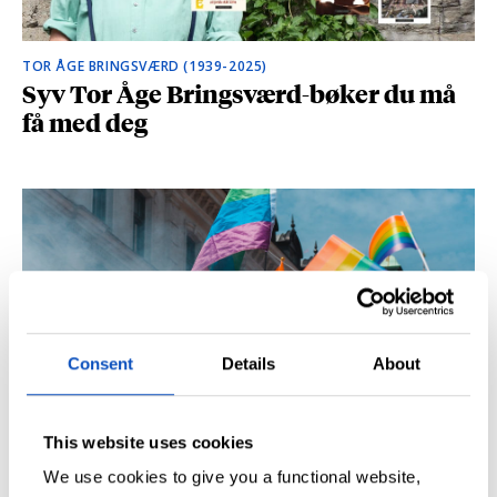
TOR ÅGE BRINGSVÆRD (1939-2025)
Syv Tor Åge Bringsværd-bøker du må
få med deg
Consent
Details
About
FEIR PRIDE MED EN GOD BOK
This website uses cookies
Åtte nye, skeive bøker i anledning
We use cookies to give you a functional website,
Pride