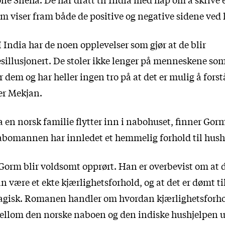
m viser fram både de positive og negative sidene ved 
I India har de noen opplevelser som gjør at de blir
sillusjonert. De stoler ikke lenger på menneskene so
r dem og har heller ingen tro på at det er mulig å fors
er Mekjan.
 en norsk familie flytter inn i nabohuset, finner Gorm
bomannen har innledet et hemmelig forhold til hush
Gorm blir voldsomt opprørt. Han er overbevist om at d
n være et ekte kjærlighetsforhold, og at det er dømt ti
agisk. Romanen handler om hvordan kjærlighetsforh
llom den norske naboen og den indiske hushjelpen u