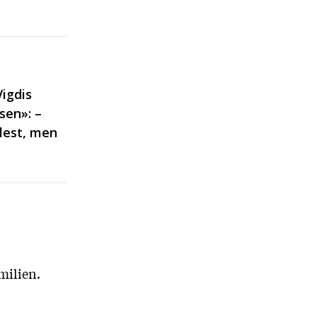
Vigdis
sen»: –
tlest, men
milien.