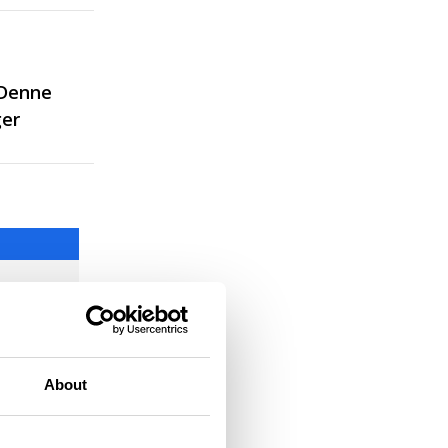
 Denne
ger
About