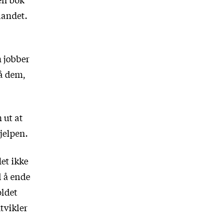
landet.
m jobber
tå dem,
 ut at
jelpen.
et ikke
l å ende
oldet
tvikler