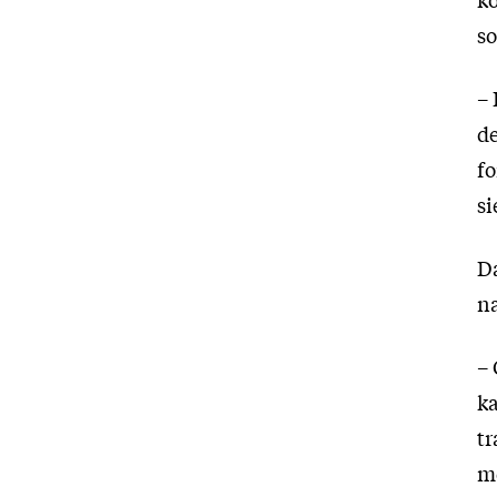
so
– 
de
fo
si
Da
na
– 
ka
tr
me