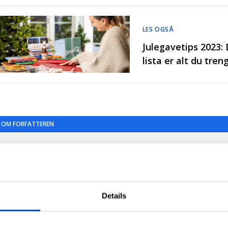
LES OGSÅ
Julegavetips 2023:
lista er alt du tren
OM FORFATTEREN
SINDRE MEKJAN
Sindre Mekjan
er utdannet
Details
journalist, statsviter og
litteraturviter. I 2003 debuterte