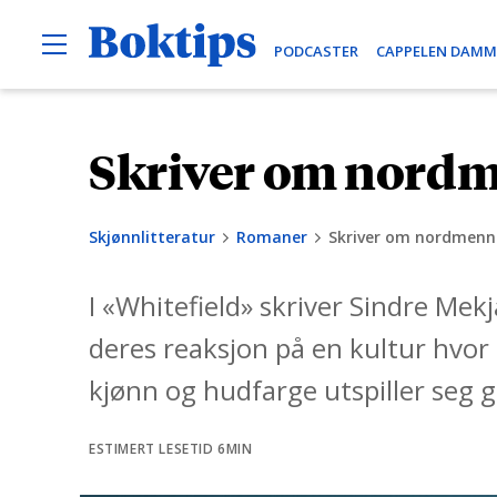
O
B
PODCASTER
CAPPELEN DAMM
p
e
o
n
k
M
e
t
Skriver om nordm
H
n
i
u
o
p
p
s
Skjønnlitteratur
Romaner
Skriver om nordmenn 
p
t
I «Whitefield» skriver Sindre Me
i
l
deres reaksjon på en kultur hvor 
i
kjønn og hudfarge utspiller seg 
n
n
ESTIMERT LESETID 6MIN
h
o