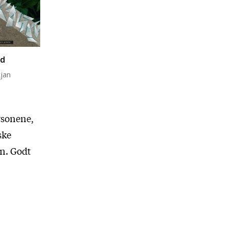
ld
jan
rsonene,
ske
n. Godt