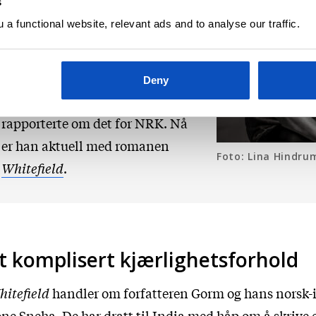
s
han med romanen
Liberty St
,
a functional website, relevant ads and to analyse our traffic.
som utspiller seg i New York
under og etter terrorangrepet
mot World Trade Center. Mekjan
Deny
var til stede under angrepet og
rapporterte om det for NRK. Nå
er han aktuell med romanen
Foto: Lina Hindru
Whitefield
.
t komplisert kjærlighetsforhold
hitefield
handler om forfatteren Gorm og hans norsk-
ne Sneha. De har dratt til India med håp om å skrive 