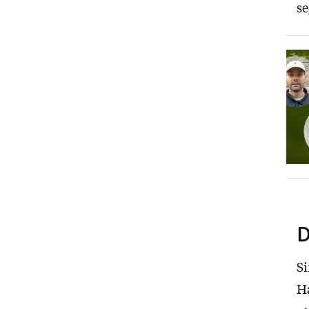
se
D
Si
Ha