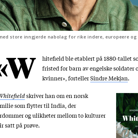
ed store inngjerde nabolag for rike indere, europeere og
«W
hitefield ble etablert på 1880-tallet s
fristed for barn av engelske soldater 
kvinner», forteller
Sindre Mekjan
.
Whitefield
skriver han om en norsk
milie som flytter til India, der
rdommer og ulikheter mellom to kulturer
ir satt på prøve.