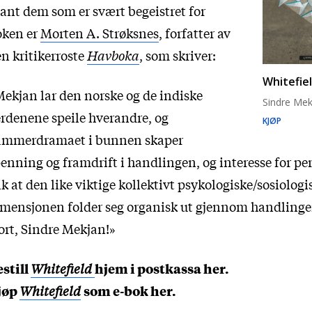
ant dem som er svært begeistret for
oken er
Morten A. Strøksnes
, forfatter av
n kritikerroste
Havboka
, som skriver:
Whitefie
ekjan lar den norske og de indiske
Sindre Mek
rdenene speile hverandre, og
KJØP
ammerdramaet i bunnen skaper
enning og framdrift i handlingen, og interesse for pe
ik at den like viktige kollektivt psykologiske/sosiologi
mensjonen folder seg organisk ut gjennom handlinge
ort, Sindre Mekjan!»
still
Whitefield
hjem i postkassa her.
jøp
Whitefield
som e-bok her.