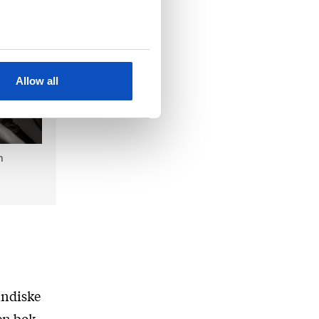
Allow all
m
indiske
en bok