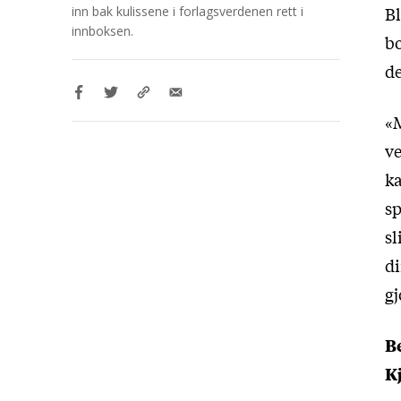
Bl
inn bak kulissene i forlagsverdenen rett i
innboksen.
b
de
«M
ve
k
sp
sl
di
gj
Be
K