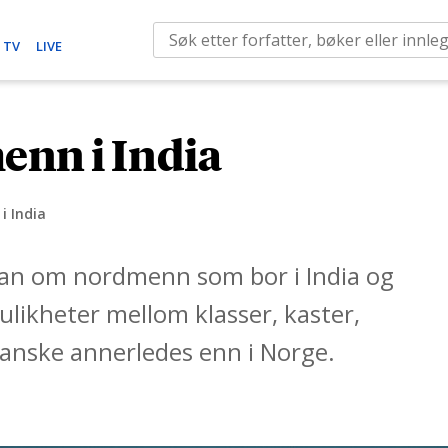
S
 TV
LIVE
e
a
r
enn i India
c
h
f
i India
o
r
kjan om nordmenn som bor i India og
:
ulikheter mellom klasser, kaster,
ganske annerledes enn i Norge.