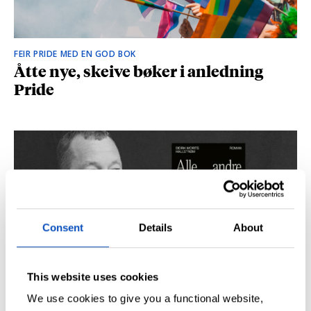
FEIR PRIDE MED EN GOD BOK
Åtte nye, skeive bøker i anledning
Pride
Consent
Details
About
This website uses cookies
SÅ DU NRK-DOKUMENTAREN «AGENTEN»?
Didrik M. Hallstrøm: – Alt det med CIA
We use cookies to give you a functional website,