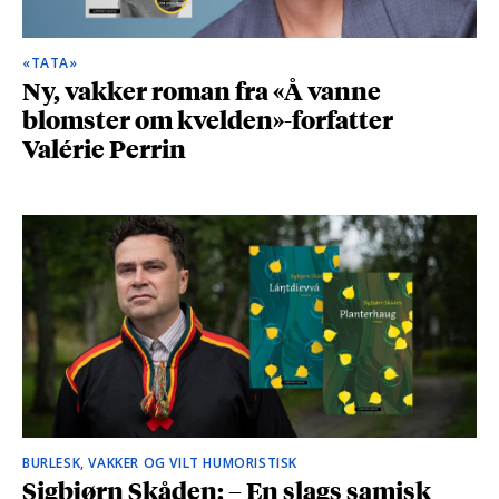
«TATA»
Ny, vakker roman fra «Å vanne
blomster om kvelden»-forfatter
Valérie Perrin
BURLESK, VAKKER OG VILT HUMORISTISK
Sigbjørn Skåden: – En slags samisk