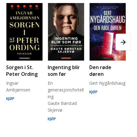
Sorgen i St.
Ingenting blir
Den røde
Pl
Peter Ording
som før
døren
Pe
Ingvar
En
Gert Nygårdshaug
for
Ambjørnsen
generasjonsfortell
un
KJØP
ing
Ma
KJØP
Gaute Børstad
Be
Skjervø
Stå
Run
KJØP
KJ