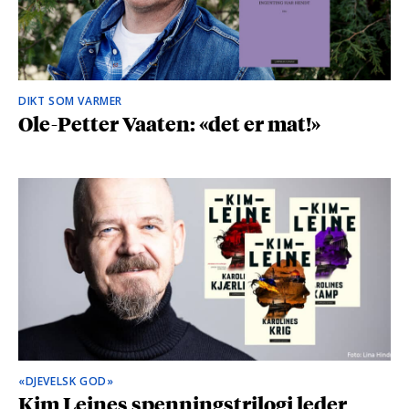
DIKT SOM VARMER
Ole-Petter Vaaten: «det er mat!»
«DJEVELSK GOD»
Kim Leines spenningstrilogi leder