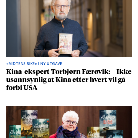
«MIDTENS RIKE» I NY UTGAVE
Kina-ekspert Torbjørn Færøvik: – Ikke
usannsynlig at Kina etter hvert vil gå
forbi USA