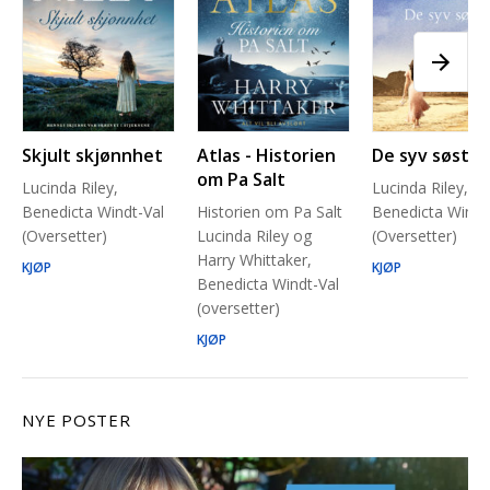
Skjult skjønnhet
Atlas - Historien
De syv søstre
om Pa Salt
Lucinda Riley,
Lucinda Riley,
Benedicta Windt-Val
Historien om Pa Salt
Benedicta Windt
(Oversetter)
Lucinda Riley og
(Oversetter)
Harry Whittaker,
KJØP
KJØP
Benedicta Windt-Val
(oversetter)
KJØP
NYE POSTER