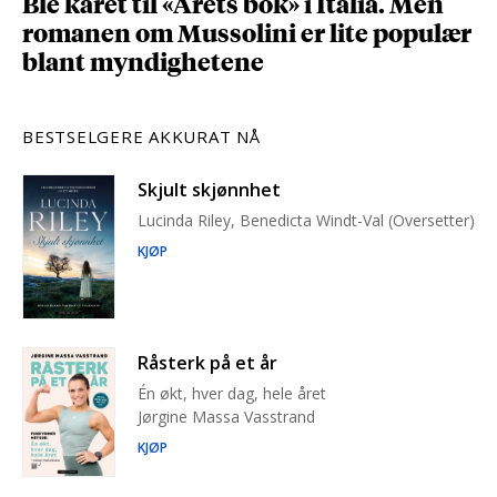
Ble kåret til «Årets bok» i Italia. Men
romanen om Mussolini er lite populær
blant myndighetene
BESTSELGERE AKKURAT NÅ
Skjult skjønnhet
Lucinda Riley, Benedicta Windt-Val (Oversetter)
KJØP
Råsterk på et år
Én økt, hver dag, hele året
Jørgine Massa Vasstrand
KJØP