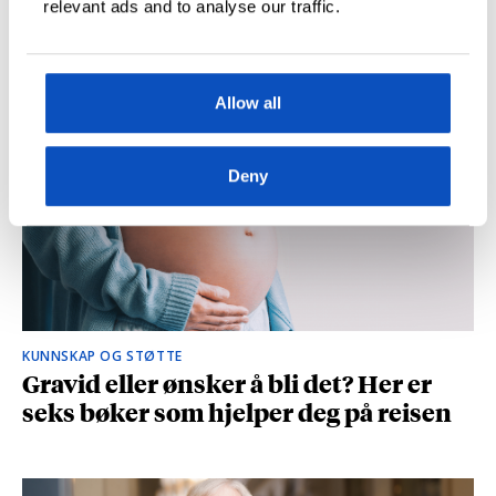
relevant ads and to analyse our traffic.
og spionasje ble helt uinteressant i
romanen
Allow all
Deny
KUNNSKAP OG STØTTE
Gravid eller ønsker å bli det? Her er
seks bøker som hjelper deg på reisen