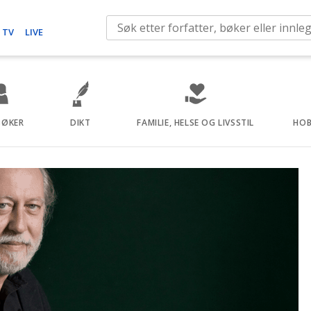
S
 TV
LIVE
e
a
r
c
h
BØKER
DIKT
FAMILIE, HELSE OG LIVSSTIL
HOB
f
o
r
: