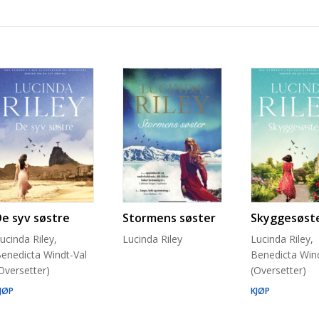
De syv søstre
Stormens søster
Skyggesøst
ucinda Riley,
Lucinda Riley
Lucinda Riley,
enedicta Windt-Val
Benedicta Wind
Oversetter)
(Oversetter)
JØP
KJØP