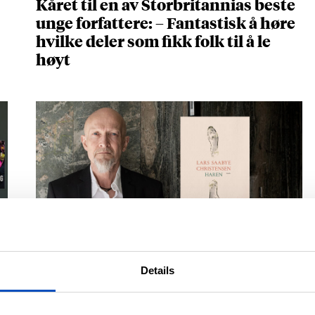
Kåret til en av Storbritannias beste
unge forfattere: – Fantastisk å høre
hvilke deler som fikk folk til å le
høyt
NOVELLESAMLINGEN BEGEISTRER
Lars Saabye Christensens «Haren»
Details
er full av setninger du vil spare på