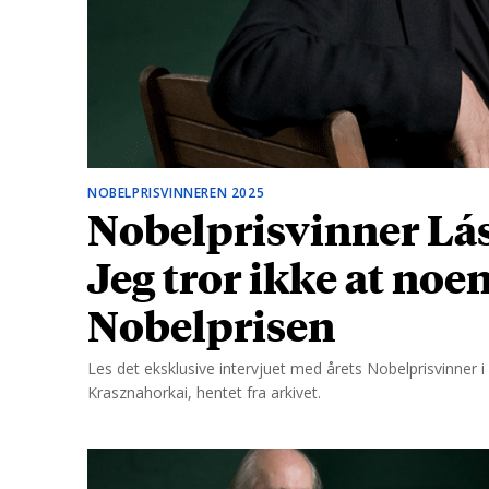
d
NOBELPRISVINNEREN 2025
Nobelprisvinner Lás
Jeg tror ikke at noe
Nobelprisen
Les det eksklusive intervjuet med årets Nobelprisvinner i l
Krasznahorkai, hentet fra arkivet.