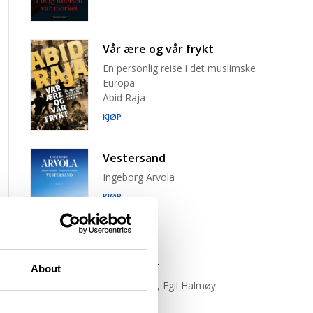
Vår ære og vår frykt
En personlig reise i det muslimske
Europa
Abid Raja
KJØP
Vestersand
Ingeborg Arvola
KJØP
Trist tiger
About
Neige Sinno, Egil Halmøy
(oversetter)