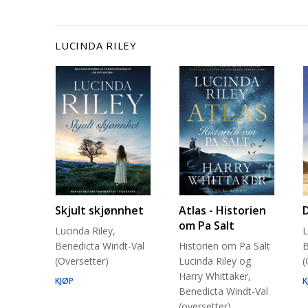
LUCINDA RILEY
Skjult skjønnhet
Atlas - Historien
om Pa Salt
Lucinda Riley,
L
Benedicta Windt-Val
Historien om Pa Salt
B
(Oversetter)
Lucinda Riley og
(
Harry Whittaker,
KJØP
K
Benedicta Windt-Val
(oversetter)