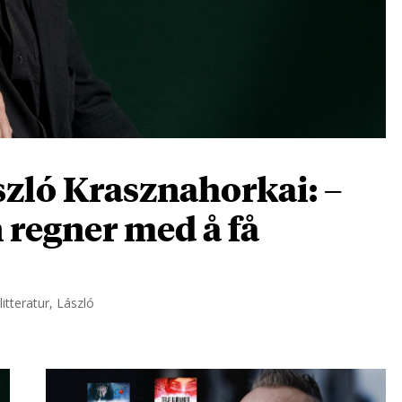
zló Krasznahorkai: –
n regner med å få
itteratur, László