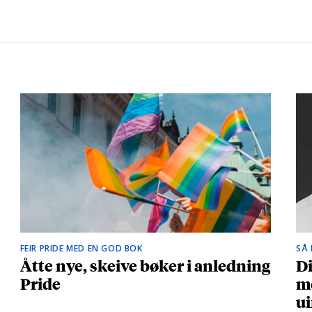
FEIR PRIDE MED EN GOD BOK
SÅ
Åtte nye, skeive bøker i anledning
Di
Pride
me
ui