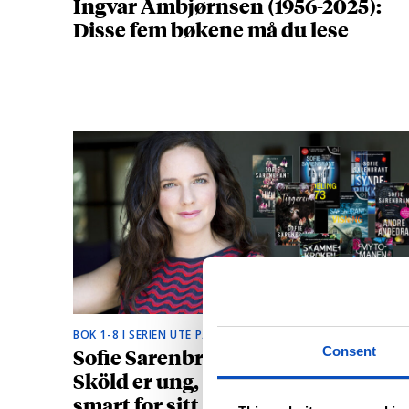
Ingvar Ambjørnsen (1956-2025):
Disse fem bøkene må du lese
BOK 1-8 I SERIEN UTE PÅ NORSK
Sofie Sarenbrants krimhelt Emma
Consent
Sköld er ung, vakker og litt for
smart for sitt eget beste