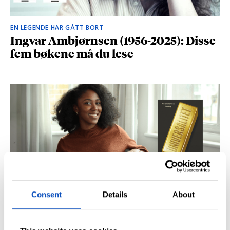
EN LEGENDE HAR GÅTT BORT
Ingvar Ambjørnsen (1956-2025): Disse
fem bøkene må du lese
Consent
Details
About
BRITISK STJERNESKUDD
Kåret til en av Storbritannias beste
unge forfattere: – Fantastisk å høre