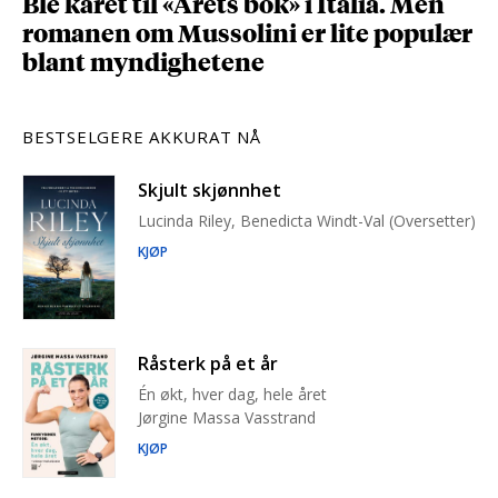
Ble kåret til «Årets bok» i Italia. Men
romanen om Mussolini er lite populær
blant myndighetene
BESTSELGERE AKKURAT NÅ
Skjult skjønnhet
Lucinda Riley, Benedicta Windt-Val (Oversetter)
KJØP
Råsterk på et år
Én økt, hver dag, hele året
Jørgine Massa Vasstrand
KJØP