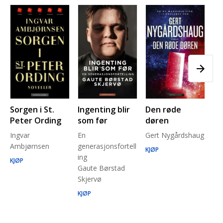
Sorgen i St.
Ingenting blir
Den røde
Pl
Peter Ording
som før
døren
Pe
Ingvar
En
Gert Nygårdshaug
for
Ambjørnsen
generasjonsfortell
un
KJØP
ing
Ma
KJØP
Gaute Børstad
Be
Skjervø
Stå
Run
KJØP
KJ