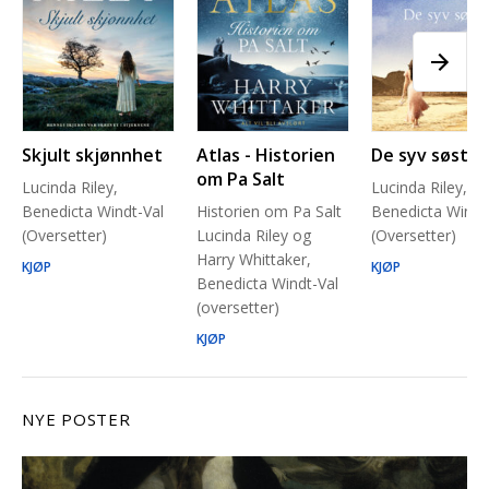
Skjult skjønnhet
Atlas - Historien
De syv søstre
om Pa Salt
Lucinda Riley,
Lucinda Riley,
Benedicta Windt-Val
Historien om Pa Salt
Benedicta Windt
(Oversetter)
Lucinda Riley og
(Oversetter)
Harry Whittaker,
KJØP
KJØP
Benedicta Windt-Val
(oversetter)
KJØP
NYE POSTER