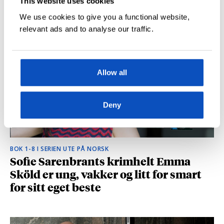
This website uses cookies
hvilke deler som fikk folk til å le høyt
We use cookies to give you a functional website,
relevant ads and to analyse our traffic.
Allow all
Deny
BOK 1-8 I SERIEN UTE PÅ NORSK
Sofie Sarenbrants krimhelt Emma
Sköld er ung, vakker og litt for smart
for sitt eget beste