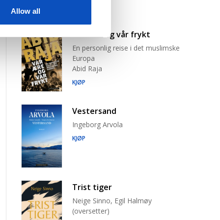
Allow all
Vår ære og vår frykt
En personlig reise i det muslimske
Europa
Abid Raja
KJØP
Vestersand
Ingeborg Arvola
KJØP
Trist tiger
Neige Sinno, Egil Halmøy
(oversetter)