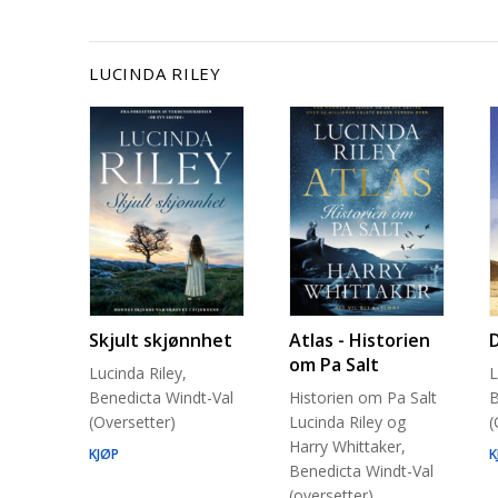
LUCINDA RILEY
Skjult skjønnhet
Atlas - Historien
om Pa Salt
Lucinda Riley,
L
Benedicta Windt-Val
Historien om Pa Salt
B
(Oversetter)
Lucinda Riley og
(
Harry Whittaker,
KJØP
K
Benedicta Windt-Val
(oversetter)