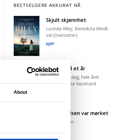
BESTSELGERE AKKURAT NÅ
Skjult skjønnhet
Lucinda Riley, Benedicta Windt-
Val (Oversetter)
KJØP
Råsterk på et år
Én økt, hver dag, hele året
Jørgine Massa Vasstrand
About
KJØP
I begynnelsen var mørket
Karin Fossum
KJØP