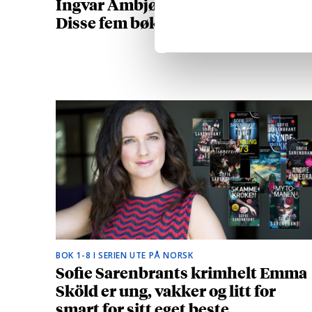
Ingvar Ambjørnsen (1956-2025):
Disse fem bøkene må du lese
BOK 1-8 I SERIEN UTE PÅ NORSK
Sofie Sarenbrants krimhelt Emma
Sköld er ung, vakker og litt for
smart for sitt eget beste