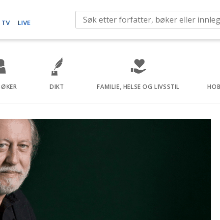
S
 TV
LIVE
e
a
r
c
h
BØKER
DIKT
FAMILIE, HELSE OG LIVSSTIL
HOB
f
o
r
: