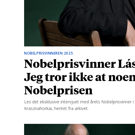
d
NOBELPRISVINNEREN 2025
Nobelprisvinner Lás
Jeg tror ikke at noe
Nobelprisen
Les det eksklusive intervjuet med årets Nobelprisvinner i l
Krasznahorkai, hentet fra arkivet.