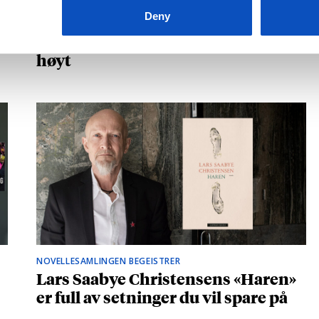
Kåret til en av Storbritannias beste
Deny
unge forfattere: – Fantastisk å høre
hvilke deler som fikk folk til å le
høyt
NOVELLESAMLINGEN BEGEISTRER
Lars Saabye Christensens «Haren»
er full av setninger du vil spare på