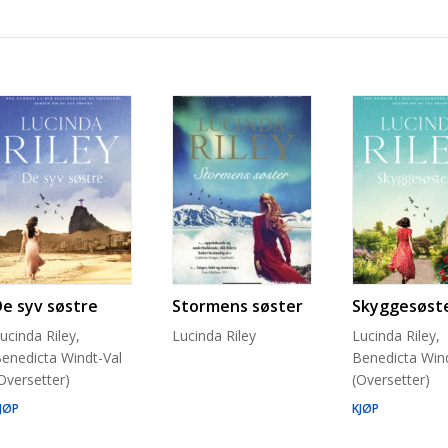
De syv søstre
Stormens søster
Skyggesøst
ucinda Riley,
Lucinda Riley
Lucinda Riley,
enedicta Windt-Val
Benedicta Wind
Oversetter)
(Oversetter)
JØP
KJØP