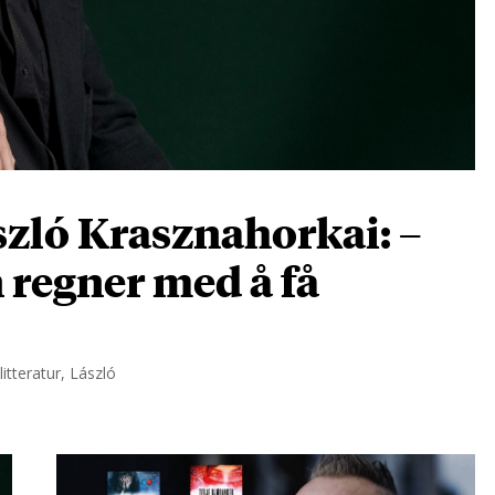
zló Krasznahorkai: –
n regner med å få
itteratur, László