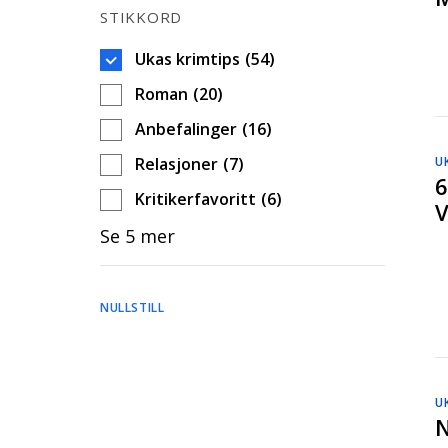
STIKKORD
Ukas krimtips
(54)
Roman
(20)
Anbefalinger
(16)
Relasjoner
(7)
U
6
Kritikerfavoritt
(6)
V
Se 5 mer
NULLSTILL
U
N