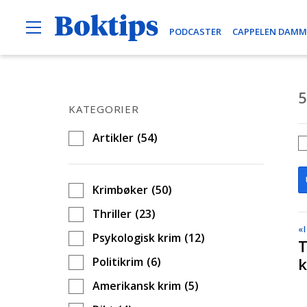
O
B
PODCASTER
CAPPELEN DAMM
p
e
o
n
H
k
M
o
e
t
5
n
p
i
KATEGORIER
u
p
p
Artikler
(54)
t
s
i
l
Krimbøker
(50)
i
Thriller
(23)
n
«
n
Psykologisk krim
(12)
T
h
Politikrim
(6)
o
Amerikansk krim
(5)
l