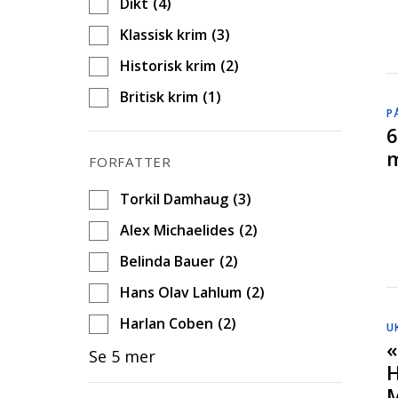
Dikt
(4)
d
Klassisk krim
(3)
Historisk krim
(2)
Britisk krim
(1)
P
6
m
FORFATTER
Torkil Damhaug
(3)
Alex Michaelides
(2)
Belinda Bauer
(2)
Hans Olav Lahlum
(2)
Harlan Coben
(2)
U
«
Se 5 mer
H
M