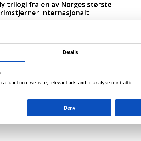
y trilogi fra en av Norges største
rimstjerner internasjonalt
Details
KAS KRIMTIPS
OPPDATERT 2 SEPTEMBER, 2021
s
Liker du rå kvinnelige
a functional website, relevant ads and to analyse our traffic.
tterforskere, vil du elske denne»
Deny