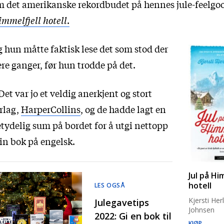
 det amerikanske rekordbudet på hennes jule-feelg
mmelfjell hotell
.
 hun måtte faktisk lese det som stod der
ere ganger, før hun trodde på det.
Det var jo et veldig anerkjent og stort
rlag,
HarperCollins
, og de hadde lagt en
tydelig sum på bordet for å utgi nettopp
n bok på engelsk.
Jul på Hi
hotell
LES OGSÅ
Kjersti Her
Julegavetips
Johnsen
2022: Gi en bok til
KJØP