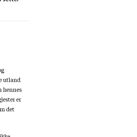
og
e utland
en hennes
jester er
om det
 ikke