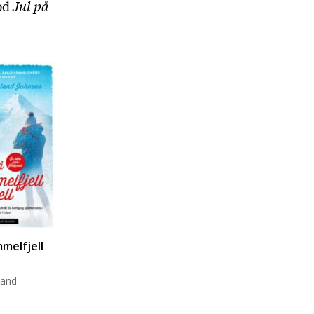
ood
Jul på
mmelfjell
land