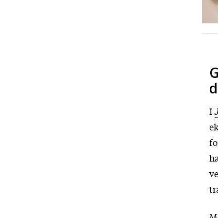
G
d
I
ek
fo
ha
ve
tr
Me