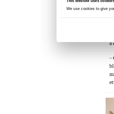
This website uses cookie
– 
We use cookies to give you 
vi
sk
og
gj
å 
– 
bl
mi
et