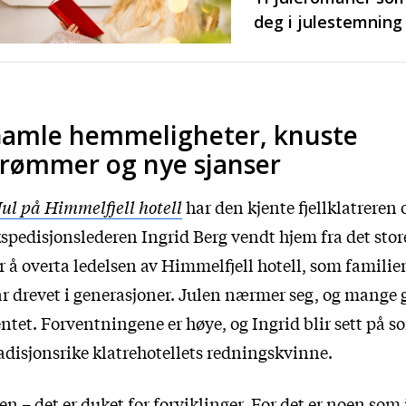
deg i julestemning
amle hemmeligheter, knuste
rømmer og nye sjanser
Jul på Himmelfjell hotell
har den kjente fjellklatreren 
spedisjonslederen Ingrid Berg vendt hjem fra det stor
r å overta ledelsen av Himmelfjell hotell, som famili
r drevet i generasjoner. Julen nærmer seg, og mange g
ntet. Forventningene er høye, og Ingrid blir sett på s
adisjonsrike klatrehotellets redningskvinne.
n – det er duket for forviklinger. For det er noen som