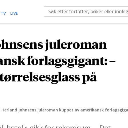
S
 TV
LIVE
e
a
r
Johnsens juleroman
c
h
nsk forlagsgigant: –
f
o
størrelsesglass på
r
:
i Herland Johnsens juleroman kuppet av amerikansk forlagsgigant
ll hotell» gikk for rekordsum. – Det