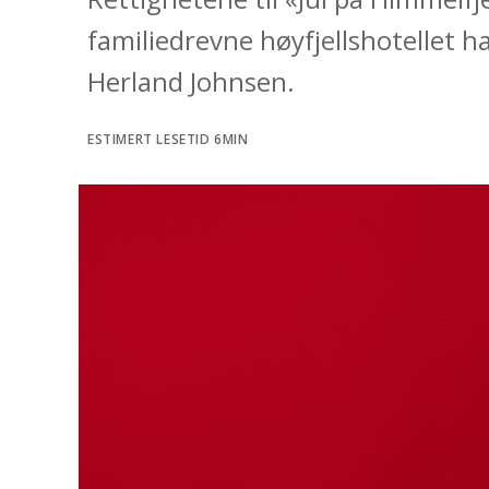
l
familiedrevne høyfjellshotellet har 
d
Herland Johnsen.
ESTIMERT LESETID 6MIN