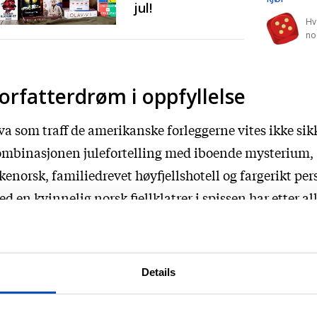
jul!
Hv
no
orfatterdrøm i oppfyllelse
a som traff de amerikanske forleggerne vites ikke sik
ombinasjonen julefortelling med iboende mysterium,
kenorsk, familiedrevet høyfjellshotell og fargerikt per
d en kvinnelig norsk fjellklatrer i spissen har etter al
annsynlighet vært medvirkende.
nå et så stort marked som det amerikanske, er for He
Details
hnsen en forfatterdrøm som går i oppfyllelse.