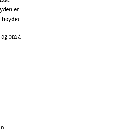
øyden er
r høyder.
 og om å
in