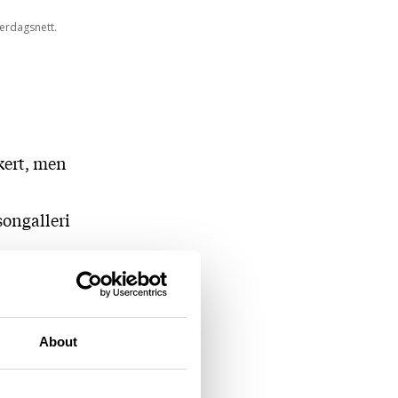
erdagsnett.
kert, men
songalleri
l
rland
About