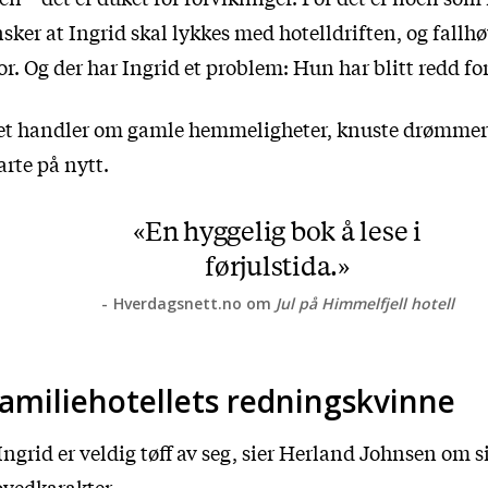
sker at Ingrid skal lykkes med hotelldriften, og fallh
or. Og der har Ingrid et problem: Hun har blitt redd fo
et handler om gamle hemmeligheter, knuste drømmer
arte på nytt.
En hyggelig bok å lese i
førjulstida.
Hverdagsnett.no om
Jul på Himmelfjell hotell
amiliehotellets redningskvinne
Ingrid er veldig tøff av seg, sier Herland Johnsen om s
vedkarakter.