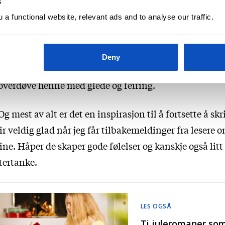
s
Jeg skriver fordi jeg håper å treffe mange lesere, og det
a functional website, relevant ads and to analyse our traffic.
rkelig mulighetene for det. Samtidig er det også bittel
ummelt. Tenk om det ikke treffer markedet der i det he
 alle blir skuffet?, sier forfatteren før hun raskt tilføy
Deny
enkjenner den indre sabotøren i seg som sier slikt, og 
overdøve henne med glede og feiring.
Og mest av alt er det en inspirasjon til å fortsette å skr
ir veldig glad når jeg får tilbakemeldinger fra lesere
ne. Håper de skaper gode følelser og kanskje også litt
tertanke.
LES OGSÅ
Ti juleromaner som