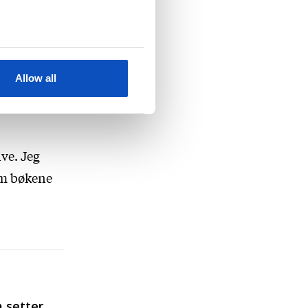
te øker jo
itt
le tatt,
er at hun
Allow all
passer på
ive. Jeg
 om bøkene
 setter