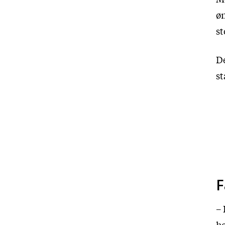
øn
st
D
st
F
– 
ho