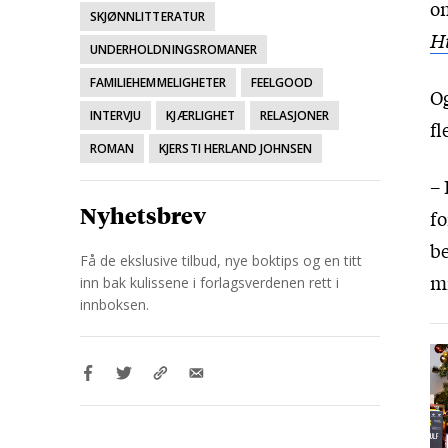
om
SKJØNNLITTERATUR
Hi
UNDERHOLDNINGSROMANER
FAMILIEHEMMELIGHETER
FEELGOOD
Og
INTERVJU
KJÆRLIGHET
RELASJONER
fl
ROMAN
KJERSTI HERLAND JOHNSEN
– 
Nyhetsbrev
fo
be
Få de ekslusive tilbud, nye boktips og en titt
mi
inn bak kulissene i forlagsverdenen rett i
innboksen.