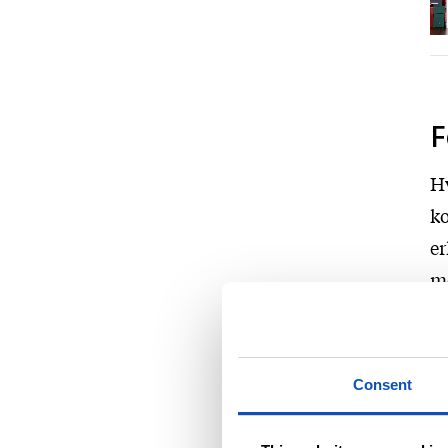
F
Hv
k
er
me
s
Å 
Consent
Jo