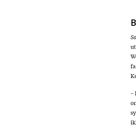
B
So
ut
Wo
fa
Ke
– 
om
sy
ik