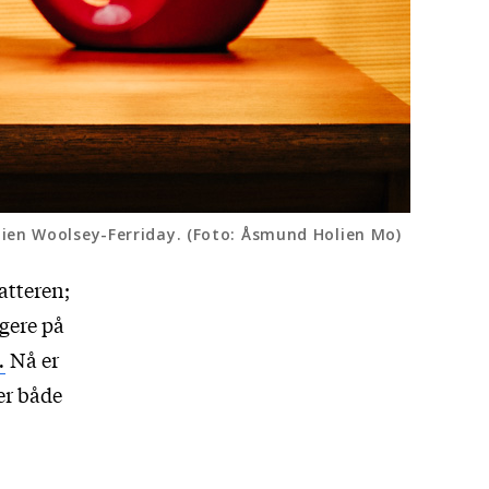
lien Woolsey-Ferriday. (Foto: Åsmund Holien Mo)
atteren;
igere på
.
Nå er
er både