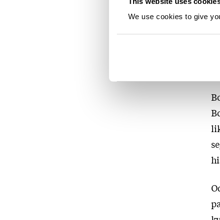
This website uses cookie
d
We use cookies to give you 
ut
me
kv
ha
Bo
Bo
li
se
hi
Od
pa
kv