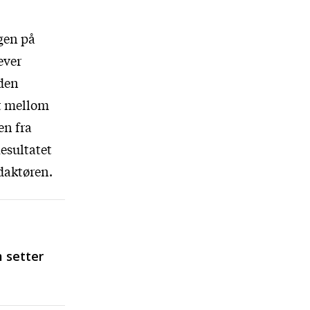
igen på
ever
oden
et mellom
en fra
esultatet
daktøren.
 setter