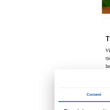
T
Vi
tj
he
he
s
sl
Consent
på
vi