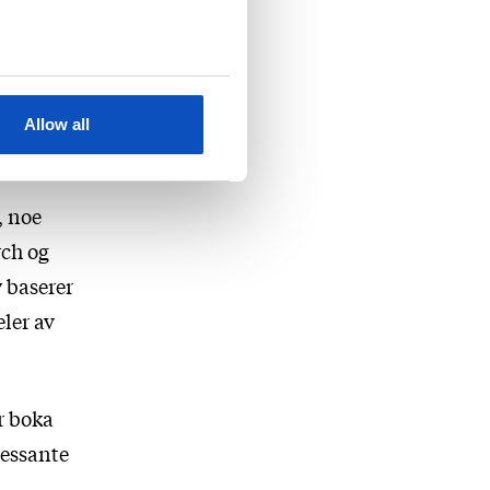
søstre
 Kelly
Allow all
, noe
rch og
 baserer
eler av
or boka
ressante