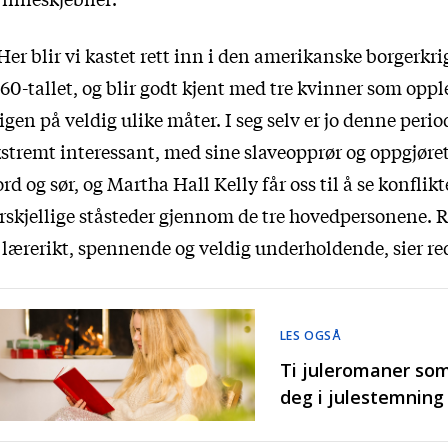
Her blir vi kastet rett inn i den amerikanske borgerkr
60-tallet, og blir godt kjent med tre kvinner som oppl
igen på veldig ulike måter. I seg selv er jo denne peri
stremt interessant, med sine slaveopprør og oppgjør
rd og sør, og Martha Hall Kelly får oss til å se konflikt
rskjellige ståsteder gjennom de tre hovedpersonene. R
 lærerikt, spennende og veldig underholdende, sier re
LES OGSÅ
Ti juleromaner som
deg i julestemning