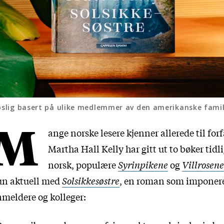
 løslig basert på ulike medlemmer av den amerikanske fami
M
ange norske lesere kjenner allerede til forf
Martha Hall Kelly har gitt ut to bøker tidl
norsk, populære
Syrinpikene
og
Villrosene
un aktuell med
Solsikkesøstre
, en roman som imponer
meldere og kolleger: