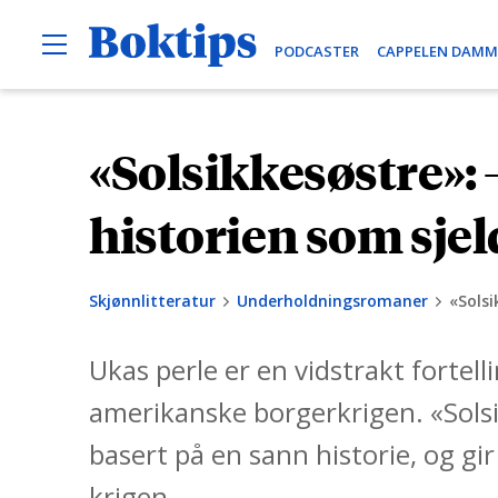
O
B
PODCASTER
CAPPELEN DAMM
p
e
o
n
k
M
e
t
«Solsikkesøstre»: 
H
n
i
u
o
p
p
historien som sjeld
s
p
t
Skjønnlitteratur
Underholdningsromaner
«Solsi
i
l
Ukas perle er en vidstrakt fortel
i
n
amerikanske borgerkrigen. «Solsi
n
basert på en sann historie, og gir
h
krigen.
o