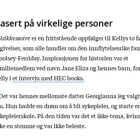
asert på virkelige personer
lsikkesøstre
er en frittstående oppfølger til Kellys to f
givelser, som alle handler om den innflytelsesrike fa
olsey-Ferriday. Inspirasjonen for historien var et
miliemedlem ved navn Jane Eliza og hennes barn, for
lly i
et intervju med HEC books.
Det var hennes mellomste datter Georgianna jeg valgt
. Hun hadde en drøm om å bli sykepleier, og starte e
kepleierskole. På den tiden var det et ikke-tema, kvi
ke en stemme og var ikke beleste.