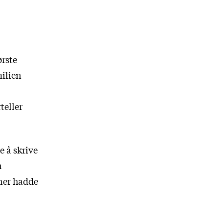
ørste
milien
teller
e å skrive
n
nner hadde