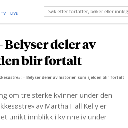
S
 TV
LIVE
e
a
r
– Belyser deler av
c
h
en blir fortalt
f
o
r
kkesøstre»: – Belyser deler av historien som sjelden blir fortalt
:
ling om tre sterke kvinner under den
kkesøstre» av Martha Hall Kelly er
 et unikt innblikk i kvinneliv under