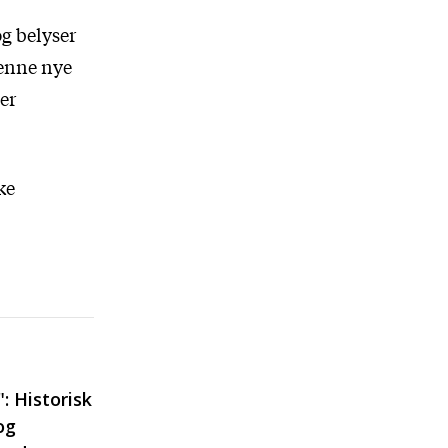
og belyser
enne nye
er
ke
: Historisk
og