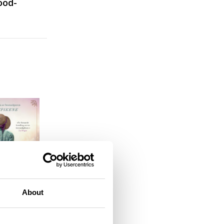
ood-
About