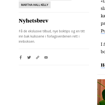
«D
MARTHA HALL KELLY
sl
k
Nyhetsbrev
pa
Pu
Få de ekslusive tilbud, nye boktips og en titt
inn bak kulissene i forlagsverdenen rett i
innboksen.
I
bo
He