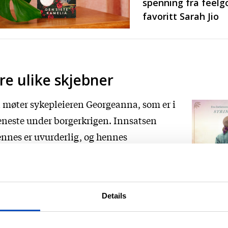
spenning fra feelg
favoritt Sarah Jio
re ulike skjebner
 møter sykepleieren Georgeanna, som er i
eneste under borgerkrigen. Innsatsen
nnes er uvurderlig, og hennes
ltmodige innsats fører henne til en ung
lavekvinne, Jemma. Den unge
avekvinnen lever under fryktelige forhold
Details
 en plantasje i sørstatene. I romanen får
 også perspektivet til Ann-May, som