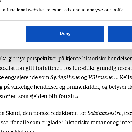
s
Solsikke
river plantasjen mens mannen hennes er
a functional website, relevant ads and to analyse our traffic.
Martha Hall
e i krigen. Den voldsomme konflikten
KJØP
llom nord og sør påvirker disse
innene på ulike måter som de aldri
Deny
dde sett for seg.
ka gir nye perspektiver på kjente historiske hendelser
oklist har gitt forfatteren ros for: «Like grundig resea
ke engasjerende som
Syrinpikene
og
Villrosene
… Kelly
g på virkelige hendelser og primærkilder, og belyser d
storien som sjelden blir fortalt.»
a Skard, den norske redaktøren for
Solsikkesøstre
, tr
sser for alle som er glade i historiske romaner og inte
inneskjebner: