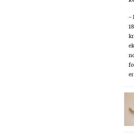
– 
18
kr
ek
no
fo
er