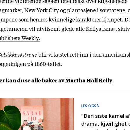
enne vibrerende sagaen feier raskt over krigsherjede
agmarker, New York City og plantasjene i sørstatene, 
ampene som hennes kvinnelige karakterer kjempet. D
geturneren vil utvilsomt glede alle Kellys fans», skriv
blishers Weekly.
Solsikkesøstrene
blir vi kastet rett inn i den amerikans
rgerkrigen på 1860-tallet.
r kan du se alle bøker av Martha Hall Kelly
.
LES OGSÅ
"Den siste kamelia"
drama, kjærlighet 