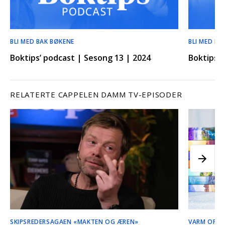
BLI MED BAK BØKENE
BLI MED BA
Boktips’ podcast | Sesong 13 | 2024
Boktips’ 
RELATERTE CAPPELEN DAMM TV-EPISODER
SKIPSREDERSAGAEN «MAKTEN OG ÆREN»
VARM OPP T