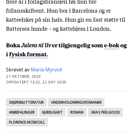
flere år i forlagsbransjen før hun ble
frilansskribent. Hun bor i Barcelona og er
katteelsker på sin hals. Hun gir en fast støtte til
Battersea hunde – og kattehjem i London.
Boka
Julens ni liv
er tilgjengelig som
e-bok
og
i
fysisk format.
Skrevet av
Maria Myrvoll
21 OKTOBER, 2020
OPPDATERT 12:32, 22 OKT 2020
SKJØNNLITTERATUR
UNDERHOLDNINGSROMANER
ANBEFALINGER
KJÆRLIGHET
ROMAN
UKAS FEELGOOD
FLORENCE MCNICOLL