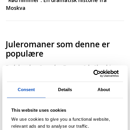
"Rød himmel": En dramatisk historie fra
Moskva
Juleromaner som denne er
populære
Redaktør hos Cappelen Damm, Oda Skard (som
selv er katte-eier), forteller at romaner som
Julens ni liv
fenger de norske leserne:
Consent
Details
About
– Lette og romantiske juleromaner har blitt
voldsomt populært blant norske lesere de siste
This website uses cookies
årene. Som redaktør har jeg derfor vurdert veldig
We use cookies to give you a functional website,
mange julebøker, fra USA og Storbritannia og
relevant ads and to analyse our traffic.