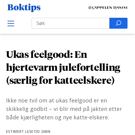
H
B
o
o
Search
p
S
O
k
p
p
e
e
t
t
a
n
i
M
i
r
e
p
Ukas feelgood: En
l
n
c
s
u
i
h
hjertevarm julefortelling
n
f
(særlig for katteelskere)
n
o
h
r
o
:
Ikke noe tvil om at ukas feelgood er en
l
skikkelig godbit – vi blir med på jakten etter
d
både kjærligheten og nye katte-elskere.
ESTIMERT LESETID 2MIN