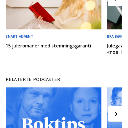
SNART ADVENT
BRA BØKER,
15 juleromaner med stemningsgaranti
Julegavet
«noe lite»
RELATERTE PODCASTER