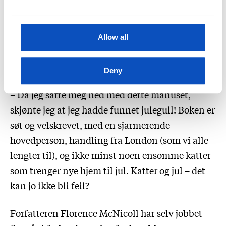
også fra Sverige, sier Skard.
Da hun kom over manuset til
Julens ni liv
,
Allow all
skjønte hun at hun hadde kommet over en
skikkelig godbit av en juleroman.
Deny
– Da jeg satte meg ned med dette manuset,
skjønte jeg at jeg hadde funnet julegull! Boken er
søt og velskrevet, med en sjarmerende
hovedperson, handling fra London (som vi alle
lengter til), og ikke minst noen ensomme katter
som trenger nye hjem til jul. Katter og jul – det
kan jo ikke bli feil?
Forfatteren Florence McNicoll har selv jobbet