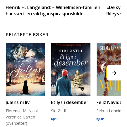
Henrik H. Langeland: – Wilhelmsen-familien
«De syv s
har vært en viktig inspirasjonskilde
Rileys sø
RELATERTE BØKER
Julens ni liv
Et lys i desember
Feliz Navidad
Florence McNicoll,
Siri Østli
Selma Lønning 
Veronica Garten
KJØP
KJØP
(oversetter)