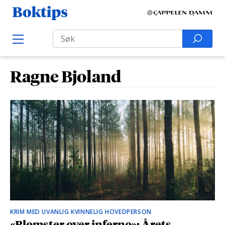
H
B
o
o
Search
p
S
O
k
p
p
e
e
t
t
a
n
i
Ragne Bjoland
M
i
r
e
p
l
n
c
s
u
i
h
n
f
n
o
h
r
o
:
l
d
KRIM MED UVANLIG KVINNELIG HOVEDPERSON
«Blomster over inferno»: Årets