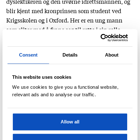
dyslektikeren og den uvørne idrettsmannen, og
blir kjent med kronprinsen som student ved
Krigsskolen og i Oxford. Her er en ung mann
som sliter med å finne seg til rette i sin rolle,
som gifter seg med sin Märtha og stifter familie.
Til sist møter leseren en kronprins som, i
Consent
Details
About
opptakten til en ny verdenskrig, har et håp om å
endre historiens gang.
This website uses cookies
We use cookies to give you a functional website,
relevant ads and to analyse our traffic.
Allow all