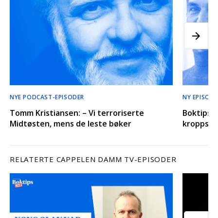
NYE PODCAST-EPISODER
NY EPISODE
Tomm Kristiansen: – Vi terroriserte
Boktips’ 
Midtøsten, mens de leste bøker
kroppssp
RELATERTE CAPPELEN DAMM TV-EPISODER