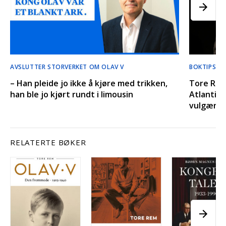
AVSLUTTER STORVERKET OM OLAV V
BOKTIPS LI
– Han pleide jo ikke å kjøre med trikken,
Tore Rem
han ble jo kjørt rundt i limousin
Atlantic 
vulgærfe
RELATERTE BØKER