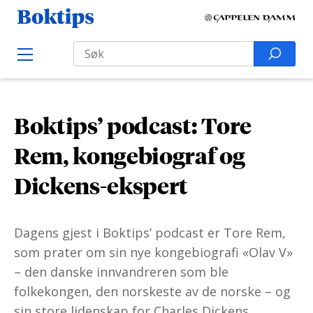
H
B
o
o
Search
p
S
O
k
p
p
e
e
t
t
a
n
i
M
i
r
e
p
Boktips’ podcast: Tore
l
n
c
s
u
i
h
Rem, kongebiograf og
n
f
Dickens-ekspert
n
o
h
r
o
:
Dagens gjest i Boktips’ podcast er Tore Rem,
l
som prater om sin nye kongebiografi «Olav V»
d
– den danske innvandreren som ble
folkekongen, den norskeste av de norske – og
sin store lidenskap for Charles Dickens.