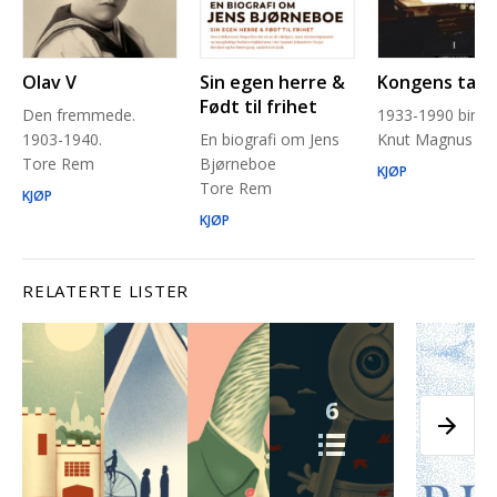
Olav V
Sin egen herre &
Kongens tale
Født til frihet
Den fremmede.
1933-1990 bind 
1903-1940.
En biografi om Jens
Knut Magnus Be
Tore Rem
Bjørneboe
KJØP
Tore Rem
KJØP
KJØP
RELATERTE LISTER
6