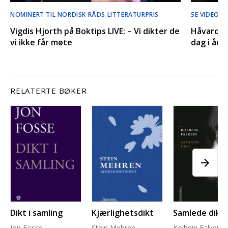
NOMINERT TIL NORDISK RÅDS LITTERATURPRIS
SE VIDEO
Vigdis Hjorth på Boktips LIVE: – Vi dikter de
Håvard Re
vi ikke får møte
dag i åre
RELATERTE BØKER
Dikt i samling
Kjærlighetsdikt
Samlede dikt
Jon Fosse
Stein Mehren
Kolbein Falkeid