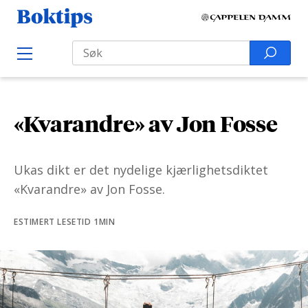
H
B
o
o
Search
p
S
O
k
p
p
e
e
t
t
a
n
i
M
i
r
e
p
«Kvarandre» av Jon Fosse
l
n
c
s
u
i
h
n
f
Ukas dikt er det nydelige kjærlighetsdiktet
n
o
«Kvarandre» av Jon Fosse.
h
r
o
:
ESTIMERT LESETID 1MIN
l
d