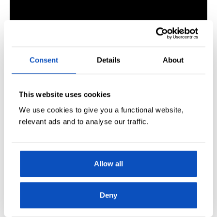
Consent
Details
About
Se Jon Fosse lese Kafka høyt hjemme på sitt eget
kjøkken.
This website uses cookies
We use cookies to give you a functional website,
relevant ads and to analyse our traffic.
Skrevet av
Knut Gørvell
1 JULI, 2022
OPPDATERT 13:28, 1 JUL 2022
Allow all
DIKT
DIKT OM KJÆRLIGHET
KJÆRLIGHET
UKAS DIKT
Deny
JON FOSSE