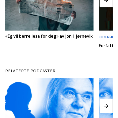
«Eg vil berre lesa for deg» av Jon Hjørnevik
BLIXEN-BO
Forfatte
RELATERTE PODCASTER