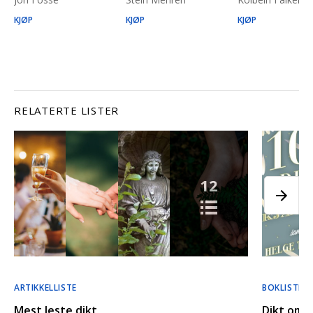
KJØP
KJØP
KJØP
RELATERTE LISTER
12
ARTIKKELLISTE
BOKLISTE
Mest leste dikt
Dikt om k