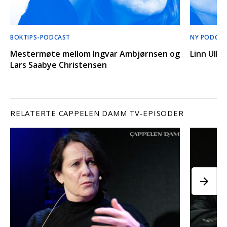
BOKTIPS-PODCAST
NY PODCAS
Mestermøte mellom Ingvar Ambjørnsen og
Linn Ullm
Lars Saabye Christensen
RELATERTE CAPPELEN DAMM TV-EPISODER