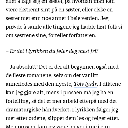
eller å lage seg en søster, på hvordan man kan
være ekstremt sint på en søster, eller elske en
søster mer enn noe annet i hele verden. Jeg
prøvde å samle alle tingene jeg hadde hørt folk si
om søstrene sine, forteller forfatteren.
–
Er det i lyrikken du føler deg mest fri?
– Ja absolutt! Det er der alt begynner, også med
de fleste romanene, selv om det var litt
annerledes med den nyeste,
Tolv lysår
. I diktene
kan jeg gjøre alt, mens i prosaen må jeg ha en
fortelling, så det er mer arbeid etterpå med det
dramaturgiske håndverket. I lyrikken følger jeg
mer etter ordene, slipper dem løs og følger etter.
Men prosaen kan jeg være lenger inne i enn i