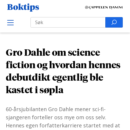
H
B
o
o
Search
p
S
O
k
p
p
e
e
t
t
a
n
i
M
i
r
e
p
Gro Dahle om science
l
n
c
s
u
i
h
fiction og hvordan hennes
n
f
debutdikt egentlig ble
n
o
h
r
kastet i søpla
o
:
l
60-årsjubilanten Gro Dahle mener sci-fi-
d
sjangeren forteller oss mye om oss selv.
Hennes egen forfatterkarriere startet med at