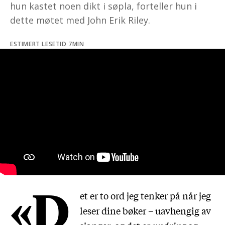
hun kastet noen dikt i søpla, forteller hun i
dette møtet med John Erik Riley.
ESTIMERT LESETID 7MIN
«D
et er to ord jeg tenker på når jeg
leser dine bøker – uavhengig av