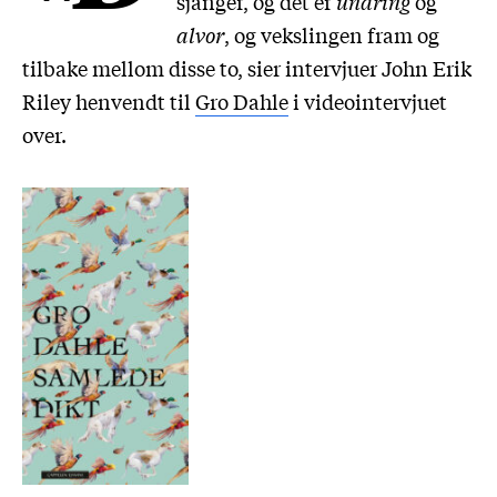
sjanger, og det er
undring
og
alvor
, og vekslingen fram og
tilbake mellom disse to, sier intervjuer John Erik
Riley henvendt til
Gro Dahle
i videointervjuet
over.