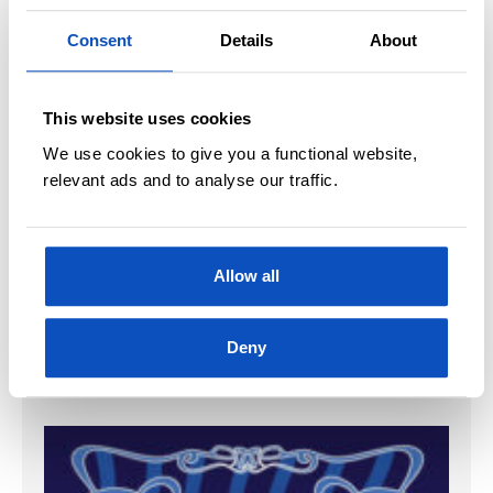
framtida.
Consent
Details
About
– Fortellingene er et blikk på dagens samfunn,
og på hvordan vi tenker at framtidens samfunn
This website uses cookies
skal bli. Mitt bilde av framtida er veldig
We use cookies to give you a functional website,
forankret i samtida, i samfunnets holdninger,
relevant ads and to analyse our traffic.
håp og funderinger.
Allow all
OM BOKA
Deny
«TOLV LYSÅR»