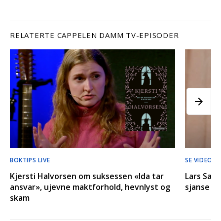
RELATERTE CAPPELEN DAMM TV-EPISODER
BOKTIPS LIVE
SE VIDEO
Kjersti Halvorsen om suksessen «Ida tar
Lars Saab
ansvar», ujevne maktforhold, hevnlyst og
sjanse
skam