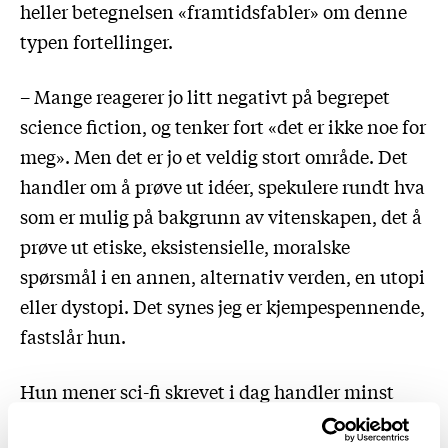
heller betegnelsen «framtidsfabler» om denne
typen fortellinger.
– Mange reagerer jo litt negativt på begrepet
science fiction, og tenker fort «det er ikke noe for
meg». Men det er jo et veldig stort område. Det
handler om å prøve ut idéer, spekulere rundt hva
som er mulig på bakgrunn av vitenskapen, det å
prøve ut etiske, eksistensielle, moralske
spørsmål i en annen, alternativ verden, en utopi
eller dystopi. Det synes jeg er kjempespennende,
fastslår hun.
Hun mener sci-fi skrevet i dag handler minst
like mye om samfunnet her og nå som om