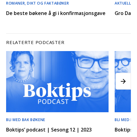
ROMANER, DIKT OG FAKTABØKER
AKTUELL M
De beste bøkene å gi i konfirmasjonsgave
Gro Dahles
RELATERTE PODCASTER
BLI MED BAK BØKENE
BLI MED BA
Boktips’ podcast | Sesong 12 | 2023
Boktips’ 