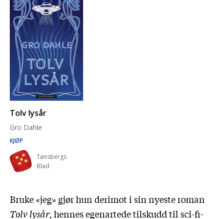
Tolv lysår
Gro Dahle
KJØP
Tønsbergs
Blad
Bruke «jeg» gjør hun derimot i sin nyeste roman
Tolv lysår
, hennes egenartede tilskudd til
sci-fi-