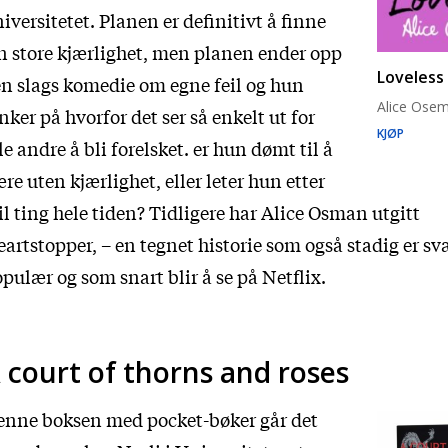
iversitetet. Planen er definitivt å finne
n store kjærlighet, men planen ender opp
Loveless
en slags komedie om egne feil og hun
Alice Ose
nker på hvorfor det ser så enkelt ut for
KJØP
le andre å bli forelsket. er hun dømt til å
re uten kjærlighet, eller leter hun etter
il ting hele tiden? Tidligere har Alice Osman utgitt
artstopper, – en tegnet historie som også stadig er sv
pulær og som snart blir å se på Netflix.
 court of thorns and roses
enne boksen med pocket-bøker går det