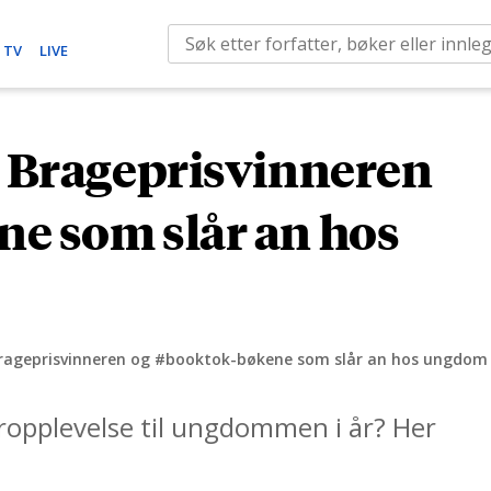
S
 TV
LIVE
e
a
r
: Brageprisvinneren
c
h
e som slår an hos
f
o
r
:
 Brageprisvinneren og #booktok-bøkene som slår an hos ungdom
eropplevelse til ungdommen i år? Her