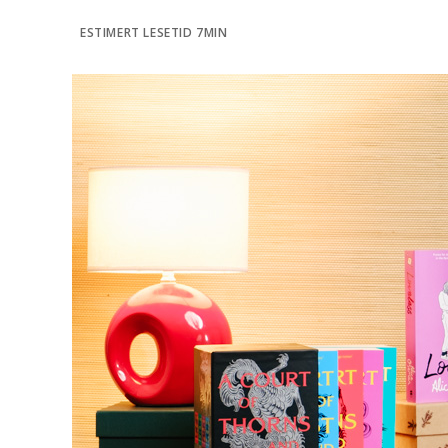
l
ESTIMERT LESETID 7MIN
d