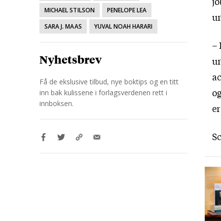
jo
MICHAEL STILSON
PENELOPE LEA
u
SARA J. MAAS
YUVAL NOAH HARARI
– 
Nyhetsbrev
un
ac
Få de ekslusive tilbud, nye boktips og en titt
og
inn bak kulissene i forlagsverdenen rett i
innboksen.
er
Sc