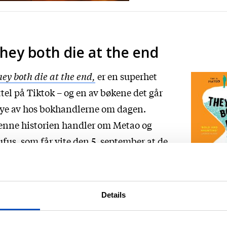
hey both die at the end
ey both die at the end,
er en superhet
ttel på Tiktok – og en av bøkene det går
ye av hos bokhandlerne om dagen.
enne historien handler om Metao og
fus, som får vite den 5. september at de
al dø samme dag. De to kjenner ikke
erandre, men av ulike grunner ser de
gge etter en ny venn på sin siste dag.
Details
They bot
n gode nyheten er at det finnes en app
the end
r akkurat slike. The Last Friend, heter
Adam Silve