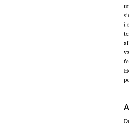
un
si
i 
te
al
væ
fe
He
po
A
D