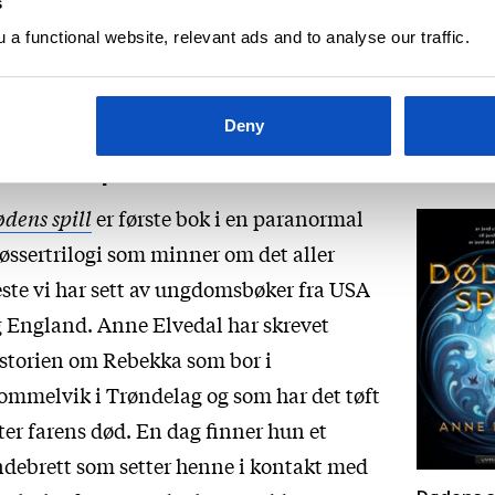
s
n, og Rufus og Matheo rekker akkurat å
KJØP
a functional website, relevant ads and to analyse our traffic.
tes, for å leve resten av livet på en dag.
Deny
øden spill
dens spill
er første bok i en paranormal
øssertrilogi som minner om det aller
ste vi har sett av ungdomsbøker fra USA
 England. Anne Elvedal har skrevet
storien om Rebekka som bor i
mmelvik i Trøndelag og som har det tøft
ter farens død. En dag finner hun et
debrett som setter henne i kontakt med