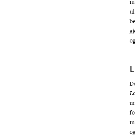
mø
ul
be
gj
o
L
De
Lo
un
fo
mø
og