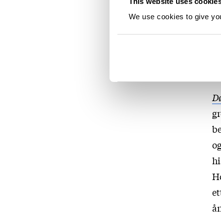
This website uses cookie
de
We use cookies to give you 
mø
D
Dø
gr
be
og
hi
Ho
et
ån