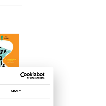
About
h die at
ra