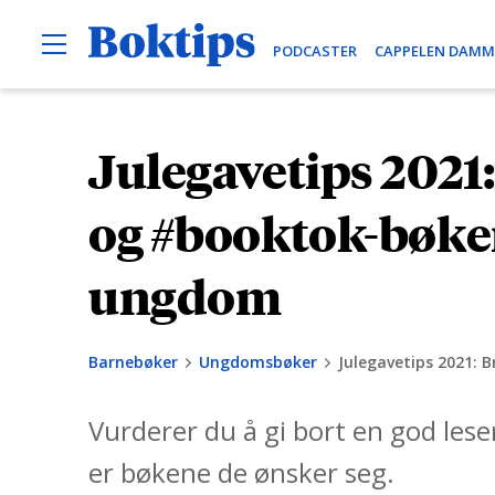
O
B
PODCASTER
CAPPELEN DAMM
p
e
o
n
k
M
e
t
Julegavetips 2021
H
n
i
u
o
p
p
og #booktok-bøken
s
p
t
ungdom
i
l
Barnebøker
Ungdomsbøker
Julegavetips 2021:
i
n
Vurderer du å gi bort en god les
n
h
er bøkene de ønsker seg.
o