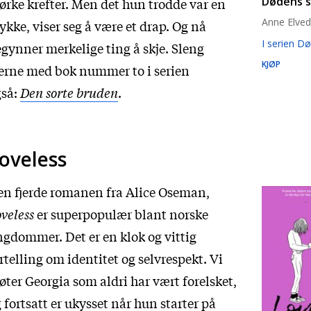
Dødens sp
rke krefter. Men det hun trodde var en
Anne Elved
ykke, viser seg å være et drap. Og nå
I serien Dø
gynner merkelige ting å skje. Sleng
KJØP
erne med bok nummer to i serien
gså:
Den sorte bruden
.
oveless
n fjerde romanen fra Alice Oseman,
veless
er superpopulær blant norske
gdommer. Det er en klok og vittig
rtelling om identitet og selvrespekt. Vi
ter Georgia som aldri har vært forelsket,
 fortsatt er ukysset når hun starter på