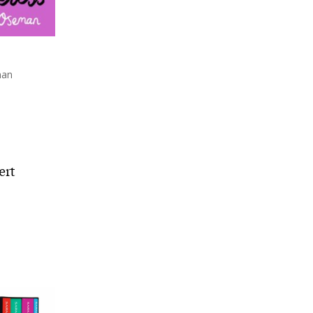
man
ært