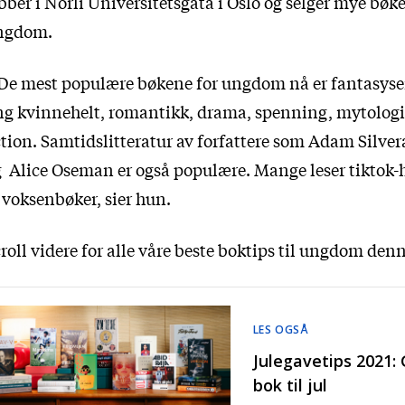
bber i Norli Universitetsgata i Oslo og selger mye bøker
ngdom.
De mest populære bøkene for ungdom nå er fantasyse
g kvinnehelt, romantikk, drama, spenning, mytologi
tion. Samtidslitteratur av forfattere som Adam Silver
 Alice Oseman er også populære. Mange leser tiktok-
 voksenbøker, sier hun.
roll videre for alle våre beste boktips til ungdom denn
LES OGSÅ
Julegavetips 2021: 
bok til jul