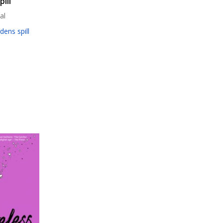
ill
al
dens spill