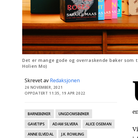
Det er mange gode og overraskende bøker som tr
Holien Mo)
Skrevet av
Redaksjonen
26 NOVEMBER, 2021
OPPDATERT 11:35, 19 APR 2022
en
BARNEBØKER
UNGDOMSBØKER
GAVETIPS
ADAM SILVERA
ALICE OSEMAN
Vi
ANNE ELVEDAL
J.K. ROWLING