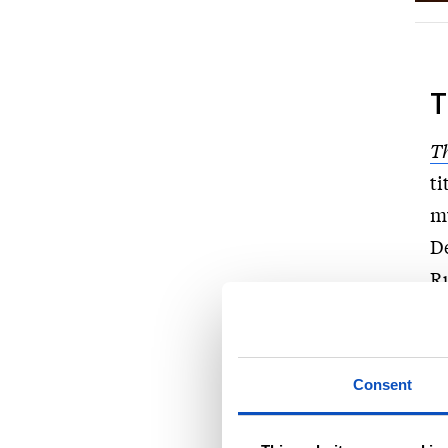
T
Th
ti
m
D
Ru
sk
hv
be
Consent
De
fo