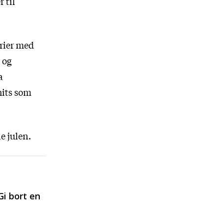
 til
rier med
 og
a
hits som
e julen.
Gi bort en