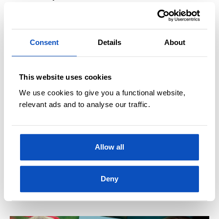
Mysterier
Consent
Details
About
This website uses cookies
We use cookies to give you a functional website,
relevant ads and to analyse our traffic.
Allow all
LAHLUMS BOKTIPS FRA ÅRET 2018
OPPDATERT 14 MAI, 2022
Lahlums julegavetips og
konkurrentanbefalinger 2018
Deny