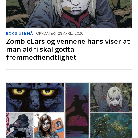
BOK 3 UTE NÅ
OPPDATERT 28 APRIL, 2020
ZombieLars og vennene hans viser at
man aldri skal godta
fremmedfiendtlighet