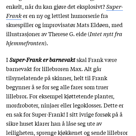
enkelt, når du kan gjøre det eksplosivt?
Super-
Frank
er
en ny og lettlest humorserie fra
skuespiller og improvisatør Mats Eldøen, med
illustrasjoner av Therese G. eide (
Intet nytt fra
hjemmefronten
).
I
Super-Frank er barnevakt
skal Frank være
barnevakt for lillebroren Max. Alt går
tilsynelatende på skinner, helt til Frank
begynner å se for seg alle farer som truer
lillebror. For eksempel kjøttetende planter,
mordroboter, ninjaer eller legoklosser. Dette er
en sak for Super-Frank! I sitt ivrige forsøk på å
sikre huset klarer han å låse seg ute av
leiligheten, sprenge kjøkkenet og sende lillebror