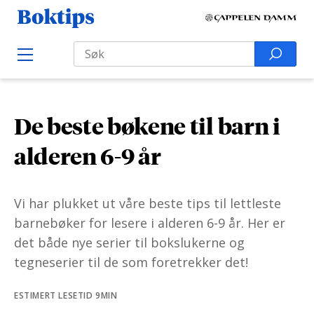
H
B
o
o
Search
p
S
O
k
p
p
e
e
t
t
a
n
i
M
i
r
e
p
De beste bøkene til barn i
l
n
c
s
u
i
h
alderen 6-9 år
n
f
n
o
Vi har plukket ut våre beste tips til lettleste
h
r
barnebøker for lesere i alderen 6-9 år. Her er
o
:
det både nye serier til bokslukerne og
l
tegneserier til de som foretrekker det!
d
ESTIMERT LESETID 9MIN