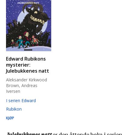
Edward Rubikons
mysterier:
Julebukkenes natt
Aleksander Kirkwood
Brown, Andreas
Iversen
I serien Edward
Rubikon
KJØP
Julebukkenes natt
er den åttende boka i serien