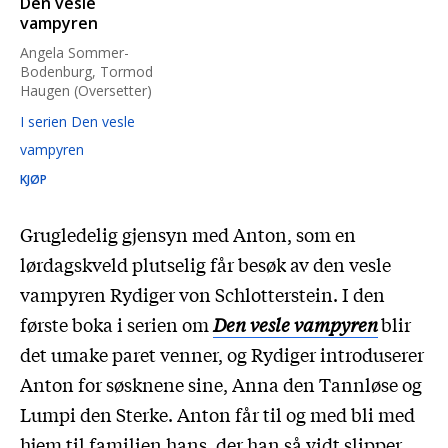
Den vesle
vampyren
Angela Sommer-
Bodenburg, Tormod
Haugen (Oversetter)
I serien Den vesle
vampyren
KJØP
Grugledelig gjensyn med Anton, som en
lørdagskveld plutselig får besøk av den vesle
vampyren Rydiger von Schlotterstein. I den
første boka i serien om
Den vesle vampyren
blir
det umake paret venner, og Rydiger introduserer
Anton for søsknene sine, Anna den Tannløse og
Lumpi den Sterke. Anton får til og med bli med
hjem til familien hans, der han så vidt slipper