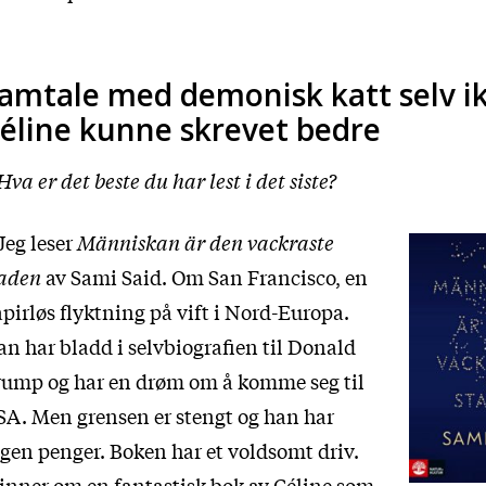
amtale med demonisk katt selv i
éline kunne skrevet bedre
Hva er det beste du har lest i det siste?
Jeg leser
Människan är den vackraste
taden
av Sami Said. Om San Francisco, en
pirløs flyktning på vift i Nord-Europa.
n har bladd i selvbiografien til Donald
rump og har en drøm om å komme seg til
A. Men grensen er stengt og han har
gen penger. Boken har et voldsomt driv.
nner om en fantastisk bok av Céline som