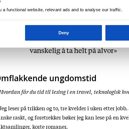
s
gnus Dahlstrøm, Sami Said, Anna Hallberg. Og jeg h
a functional website, relevant ads and to analyse our traffic.
lvfølgelig lest mange av de andre debutantene på Ca
amm.
Deny
En bok som ikke er morsom er
vanskelig å ta helt på alvor
mflakkende ungdomstid
Hvordan får du tid til lesing i en travel, teknologisk h
Jeg leser på trikken og to, tre kvelder i uken etter jobb.
nske raskt, og foretrekker bøker jeg kan lese på en kve
ktsamlinger, korte romaner.