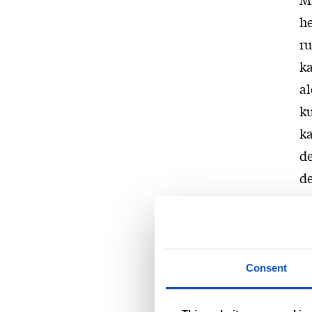
h
ru
ka
al
ku
ka
de
de
un
–
Consent
– 
ty