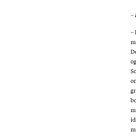
–
– 
m
De
og
So
om
gr
bo
må
i
må