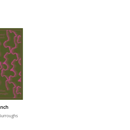
unch
 Burroughs