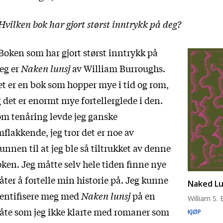
Hvilken bok har gjort størst inntrykk på deg?
Boken som har gjort størst inntrykk på
eg er
Naken lunsj
av William Burroughs.
t er en bok som hopper mye i tid og rom,
 det er enormt mye fortellerglede i den.
m tenåring levde jeg ganske
flakkende, jeg tror det er noe av
unnen til at jeg ble så tiltrukket av denne
ken. Jeg måtte selv hele tiden finne nye
ter å fortelle min historie på. Jeg kunne
Naked L
dentifisere meg med
Naken lunsj
på en
William S.
te som jeg ikke klarte med romaner som
KJØP