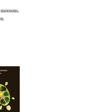
er morsom.
or.