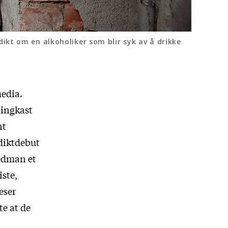
ikt om en alkoholiker som blir syk av å drikke
media.
ningkast
nt
 diktdebut
edman et
iste,
eser
te at de