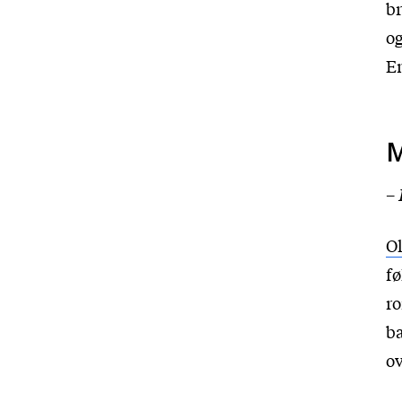
br
og
En
M
–
Ol
fø
ro
ba
ov