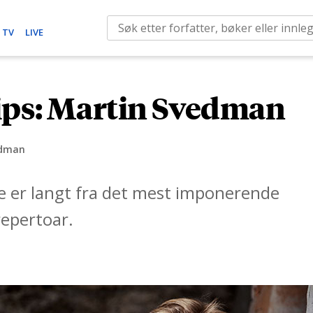
S
 TV
LIVE
e
a
r
ips: Martin Svedman
c
h
f
edman
o
r
re er langt fra det mest imponerende
:
epertoar.