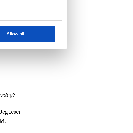
ar
ppelen
Allow all
verdag?
 Jeg leser
ld.