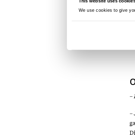
This website uses cookie
Ma
We use cookies to give you 
se
D
O
–
– 
ga
Di