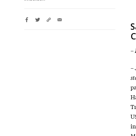
S
C
–
– 
s
pa
Ha
T
US
in
Mi