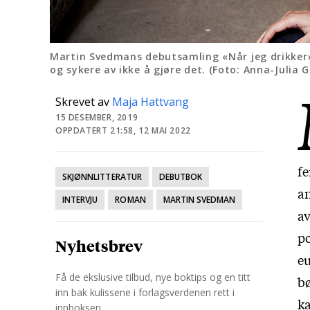
Martin Svedmans debutsamling «Når jeg drikker» b
og sykere av ikke å gjøre det. (Foto: Anna-Julia 
Skrevet av
Maja Hattvang
15 DESEMBER, 2019
OPPDATERT 21:58, 12 MAI 2022
fe
SKJØNNLITTERATUR
DEBUTBOK
a
INTERVJU
ROMAN
MARTIN SVEDMAN
av
po
Nyhetsbrev
eu
Få de ekslusive tilbud, nye boktips og en titt
bø
inn bak kulissene i forlagsverdenen rett i
ka
innboksen.