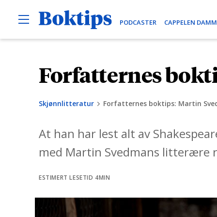
O
B
PODCASTER
CAPPELEN DAMM
p
e
o
n
k
M
e
t
Forfatternes bokt
H
n
i
u
o
p
p
s
Skjønnlitteratur
Forfatternes boktips: Martin Sv
p
t
At han har lest alt av Shakespea
i
l
med Martin Svedmans litterære r
i
n
ESTIMERT LESETID 4MIN
n
h
o