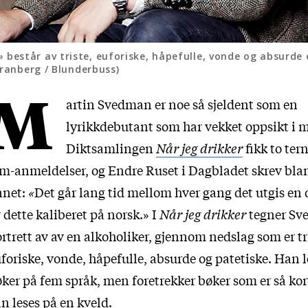
estår av triste, euforiske, håpefulle, vonde og absurde d
Granberg / Blunderbuss)
M
artin Svedman er noe så sjeldent som en
lyrikkdebutant som har vekket oppsikt i 
Diktsamlingen
Når jeg drikker
fikk to ter
m-anmeldelser, og Endre Ruset i Dagbladet skrev bla
nnet:
«
Det går lang tid mellom hver gang det utgis en
 dette kaliberet på norsk.» I
Når jeg drikker
tegner Sv
rtrett av av en alkoholiker, gjennom nedslag som er tr
foriske, vonde, håpefulle, absurde og patetiske. Han l
ker på fem språk, men foretrekker bøker som er så kor
n leses på en kveld.