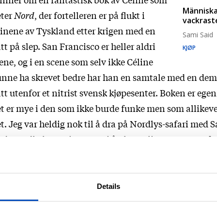
Människa
eter
Nord
, der fortelleren er på flukt i
vackrast
inene av Tyskland etter krigen med en
Sami Said
tt på slep. San Francisco er heller aldri
KJØP
ene, og i en scene som selv ikke Céline
nne ha skrevet bedre har han en samtale med en de
tt utenfor et nitrist svensk kjøpesenter. Boken er egen
t er mye i den som ikke burde funke men som allikeve
t. Jeg var heldig nok til å dra på Nordlys-safari med 
der Ordkalotten i Tromsø i år, hyggelig og morsom fy
Hvilken sjanger leser du mest?
Details
Diktsamlinger, romaner, essays. Jeg leser på norsk, sv
sk, engelsk og fransk. I år har jeg lest mange svenske 