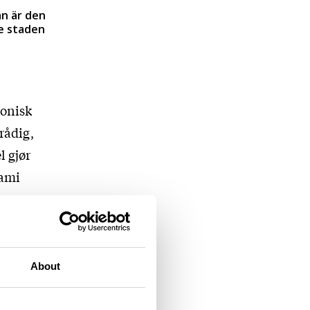
n är den
e staden
monisk
rådig,
l gjør
Sami
r.
About
ensk,
bøker.