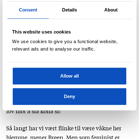
Hvorfor er våre kropper seksuelle, der menns er
Consent
Details
About
nøytrale? sier Breen.
–
Alle de foregående bølgene har hatt en
This website uses cookies
«backlash». Er den uungåelig også for bølgen vi
We use cookies to give you a functional website,
er inne i nå?
relevant ads and to analyse our traffic.
–
Ja, det tror jeg. Men så lenge man er våken,
trenger det ikke være så farlig. Begynner man
Allow all
derimot å sove i timen, mister man plutselig
rettigheter igjen. Det skjer hele tiden: I Alabama
Deny
tok de bort abortretten, i Russland fjerna de en
lov mot å slå kona si!
Så langt har vi vært flinke til være våkne her
hjemme, mener Breen. Men som feminist er