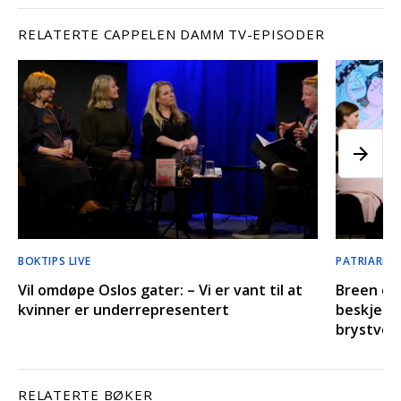
RELATERTE CAPPELEN DAMM TV-EPISODER
BOKTIPS LIVE
PATRIARKAT
Vil omdøpe Oslos gater: – Vi er vant til at
Breen og 
kvinner er underrepresentert
beskjed o
brystvor
RELATERTE BØKER