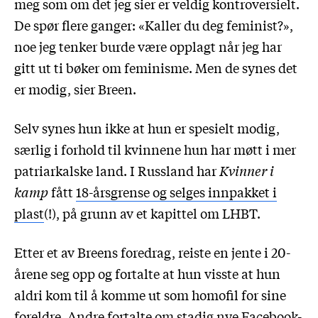
meg som om det jeg sier er veldig kontroversielt.
De spør flere ganger: «Kaller du deg feminist?»,
noe jeg tenker burde være opplagt når jeg har
gitt ut ti bøker om feminisme. Men de synes det
er modig, sier Breen.
Selv synes hun ikke at hun er spesielt modig,
særlig i forhold til kvinnene hun har møtt i mer
patriarkalske land. I Russland har
Kvinner i
kamp
fått
18-årsgrense og selges innpakket i
plast
(!), på grunn av et kapittel om LHBT.
Etter et av Breens foredrag, reiste en jente i 20-
årene seg opp og fortalte at hun visste at hun
aldri kom til å komme ut som homofil for sine
foreldre. Andre fortalte om stadig nye Facebook-