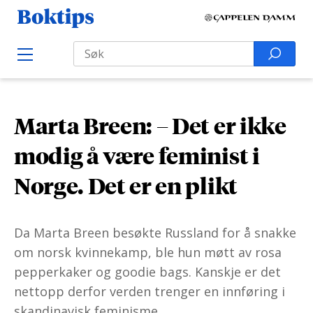
H
B
o
o
Search
p
S
O
k
p
p
e
e
t
t
a
n
i
M
i
r
e
p
Marta Breen: – Det er ikke
l
n
c
s
u
i
h
modig å være feminist i
n
f
Norge. Det er en plikt
n
o
h
r
o
:
Da Marta Breen besøkte Russland for å snakke
l
om norsk kvinnekamp, ble hun møtt av rosa
d
pepperkaker og goodie bags. Kanskje er det
nettopp derfor verden trenger en innføring i
skandinavisk feminisme.