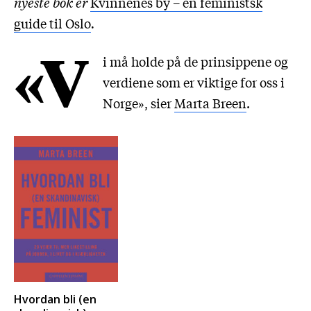
nyeste bok er
Kvinnenes by – en feministsk
guide til Oslo
.
«V
i må holde på de prinsippene og
verdiene som er viktige for oss i
Norge», sier
Marta Breen
.
Hvordan bli (en