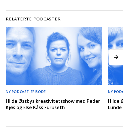
RELATERTE PODCASTER
NY PODCAST-EPISODE
NY PODCAS
Hilde Østbys kreativitetsshow med Peder
Hilde Øs
Kjøs og Else Kåss Furuseth
Lunde og