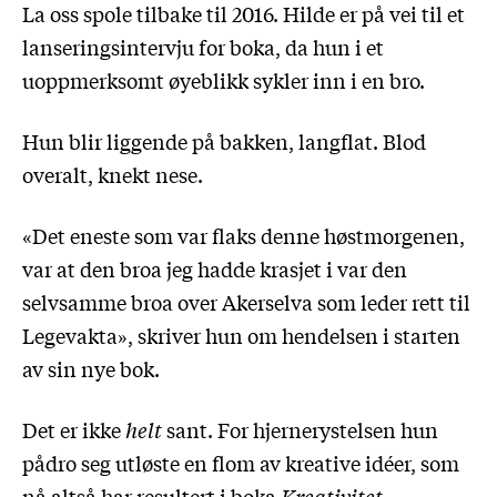
La oss spole tilbake til 2016. Hilde er på vei til et
lanseringsintervju for boka, da hun i et
uoppmerksomt øyeblikk sykler inn i en bro.
Hun blir liggende på bakken, langflat. Blod
overalt, knekt nese.
«Det eneste som var flaks denne høstmorgenen,
var at den broa jeg hadde krasjet i var den
selvsamme broa over Akerselva som leder rett til
Legevakta», skriver hun om hendelsen i starten
av
sin nye bok.
Det er ikke
helt
sant. For hjernerystelsen hun
pådro seg utløste en flom av kreative idéer, som
nå altså har resultert i boka
Kreativitet.