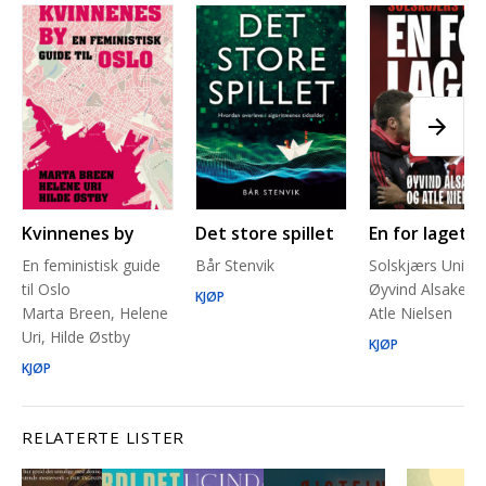
Kvinnenes by
Det store spillet
En for laget
En feministisk guide
Bår Stenvik
Solskjærs Unite
til Oslo
Øyvind Alsaker 
KJØP
Marta Breen, Helene
Atle Nielsen
Uri, Hilde Østby
KJØP
KJØP
RELATERTE LISTER