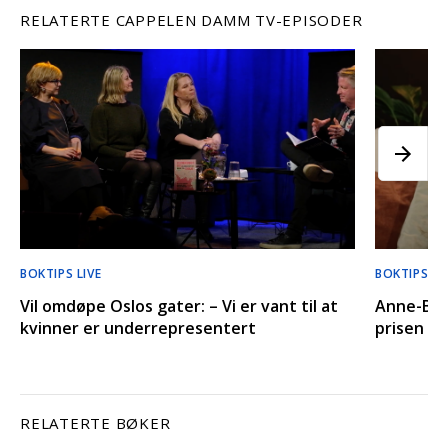
RELATERTE CAPPELEN DAMM TV-EPISODER
BOKTIPS LIVE
BOKTIPS LI
Vil omdøpe Oslos gater: – Vi er vant til at
Anne-Bri
kvinner er underrepresentert
prisen hu
RELATERTE BØKER