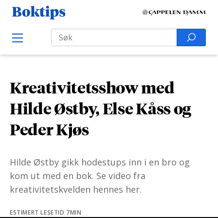
H
B
o
o
Search
p
S
O
k
p
p
e
e
t
t
a
n
i
M
i
r
e
p
Kreativitetsshow med
l
n
c
s
u
i
h
Hilde Østby, Else Kåss og
n
f
Peder Kjøs
n
o
h
r
o
:
Hilde Østby gikk hodestups inn i en bro og
l
kom ut med en bok. Se video fra
d
kreativitetskvelden hennes her.
ESTIMERT LESETID 7MIN