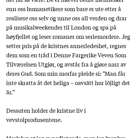
enn oss humanetikere som bare er ute etter å
realisere oss selv og unne oss all verden og drar
på musikalweekender til London og spa på
høyfjellet og leser romaner om seriemordere. Jeg
setter pris på de kristnes annerledeshet, regner
dem som en tråd i Denne Fargerike Veven Som
Tilværelsen Utgjør, og avstår fra å gjøre narr av
deres Gud. Som min morfar pleide si: ”Man får
inte skratta åt det heliga – oavsätt hur löjligt det
är.”
Dessuten holder de kristne liv i
vevstolprodusentene.
Merk her at jeg er nedlatende, men jeg krenker