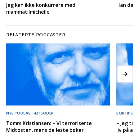
Jeg kan ikke konkurrere med
Han der J
mammatilmichelle
RELATERTE PODCASTER
NYE PODCAST-EPISODER
BOKTIPS’ 
Tomm Kristiansen: – Vi terroriserte
– Jeg tro
Midtøsten, mens de leste bøker
liv på an