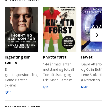
Ingenting blir
Knotta først
Havet
som før
144 år med jenter,
David Attenbor
En
motstand og fotball
og Colin Butfield
generasjonsfortelling
Tom Stalsberg og
Lene Stokseth
Gaute Børstad
Erle Marie Sørheim
(Oversetter)
Skjervø
KJØP
KJØP
KJØP