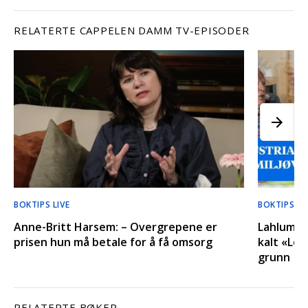
RELATERTE CAPPELEN DAMM TV-EPISODER
BOKTIPS LIVE
BOKTIPS LI
Anne-Britt Harsem: – Overgrepene er
Lahlum o
prisen hun må betale for å få omsorg
kalt «Lep
grunn
RELATERTE BØKER