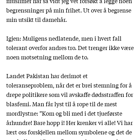
muslimer har så vidt jeg vet forsøkt å legge noen
begrensninger på min frihet. Ut over å begrense
min utsikt til damehår.
Igjen: Muligens nedlatende, men i hvert fall
tolerant overfor andres tro. Det trenger ikke være
noen motsetning mellom de to.
Landet Pakistan har derimot et
toleranseproblem, når det er brei stemning for å
drepe politikere som vil avskaffe dødsstraffen for
blasfemi. Man får lyst til å rope til de mest
mordlystne: ”Kom og bli med i det tjueførste
århundre! Bare hopp i! Her krenker vi alle! Vi har
lært oss forskjellen mellom symbolene og det de