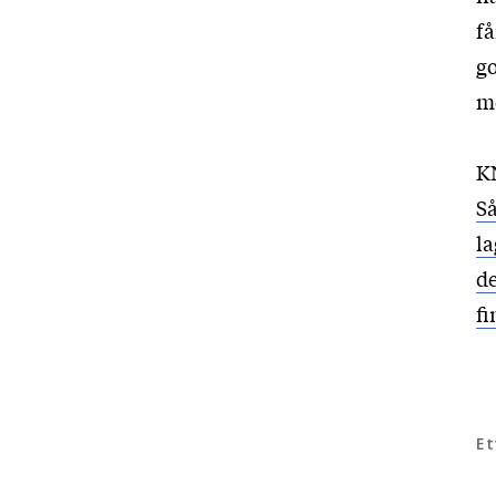
få
go
mo
K
Så
la
de
fi
Et