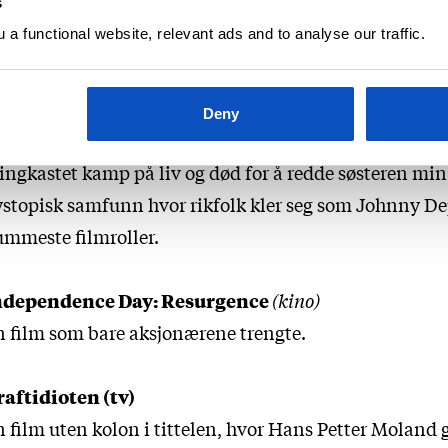
s
nskelig å tro at filmen er oppriktig når den heier på d
a functional website, relevant ads and to analyse our traffic.
yende opprøret mot en skruppelløs sentralmakt som
prettholder sine privilegier ved å gi folket vold som
derholdning. Det er mulig jeg hadde levd meg mer inn
Deny
is jeg faktisk hadde vært en ung kvinne som deltok i 
ingkastet kamp på liv og død for å redde søsteren min 
stopisk samfunn hvor rikfolk kler seg som Johnny D
mmeste filmroller.
ndependence Day: Resurgence
(kino)
 film som bare aksjonærene trengte.
aftidioten (tv)
 film uten kolon i tittelen, hvor Hans Petter Moland 