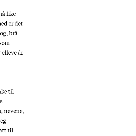
må like
ed er det
log, brå
 som
r elleve år
ke til
s
r, nevene,
seg
tt til