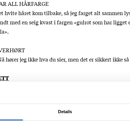
AR ALL HÅRFARGE
t hvite håret kom tilbake, så jeg farget alt sammen ly
ndt med en seig kvast i fargen «gulrot som har ligget 
la».
VERHØRT
å hører jeg ikke hva du sier, men det er sikkert ikke så 
ETT
ånn passe mye for en sommer med mye regn.
unger Games: Catching Fire
(dvd)
Details
tte er den andre filmen i boktrilogien som på grunn 
lmselskapets grådighet ble til fire filmer. Sånn sett er 