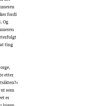
sommeren
ker fordi
i. Og
ommeren
tterfulgt
at ting
Norge,
e etter
utsikten?»
 ut som
et er
en ingen