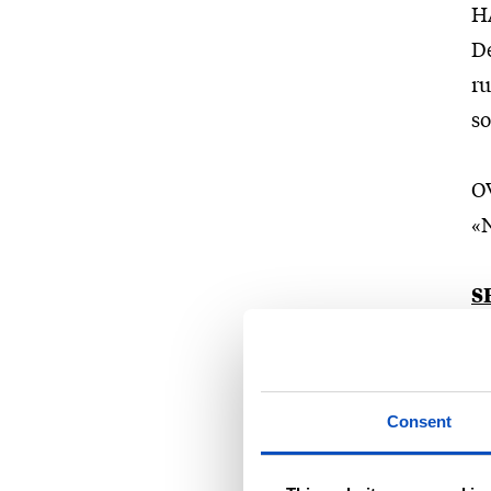
H
De
ru
so
O
«N
S
S
H
Consent
De
fi