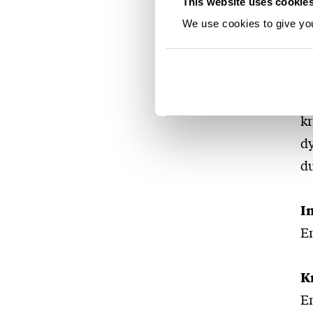
This website uses cookie
va
We use cookies to give you 
gr
op
un
hv
kr
dy
du
I
En
Kr
En