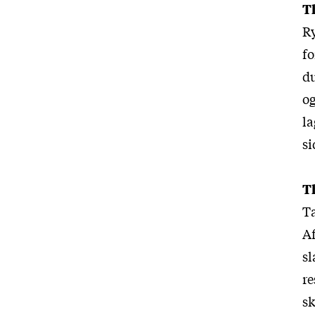
T
Ry
fo
du
og
la
si
T
Ta
Af
sl
re
sk