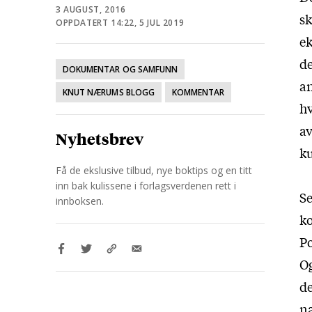
3 AUGUST, 2016
sk
OPPDATERT 14:22, 5 JUL 2019
ek
de
DOKUMENTAR OG SAMFUNN
an
KNUT NÆRUMS BLOGG
KOMMENTAR
hv
av
Nyhetsbrev
ku
Få de ekslusive tilbud, nye boktips og en titt
inn bak kulissene i forlagsverdenen rett i
Se
innboksen.
ko
Po
Og
de
na