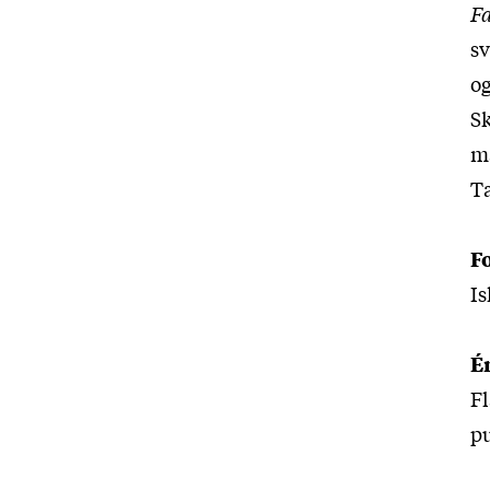
F
s
og
Sk
må
Ta
F
Is
É
Fl
p