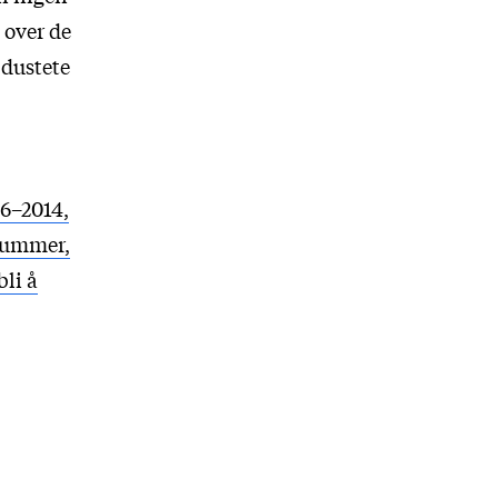
s over de
 dustete
06–2014,
 nummer,
bli å