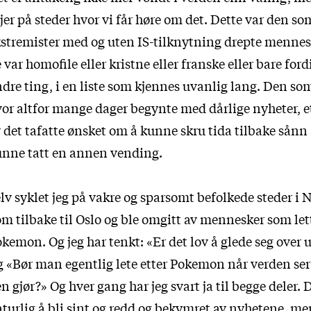
jer på steder hvor vi får høre om det. Dette var den 
stremister med og uten IS-tilknytning drepte mennes
 var homofile eller kristne eller franske eller bare ford
dre ting, i en liste som kjennes uvanlig lang. Den s
or altfor mange dager begynte med dårlige nyheter, e
 det tafatte ønsket om å kunne skru tida tilbake sånn 
nne tatt en annen vending.
lv syklet jeg på vakre og sparsomt befolkede steder i 
m tilbake til Oslo og ble omgitt av mennesker som lett
kemon. Og jeg har tenkt: «Er det lov å glede seg over 
 «Bør man egentlig lete etter Pokemon når verden ser
n gjør?» Og hver gang har jeg svart ja til begge deler. D
turlig å bli sint og redd og bekymret av nyhetene, m