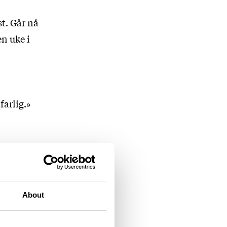
st. Går nå
en uke i
farlig.»
About
av
det