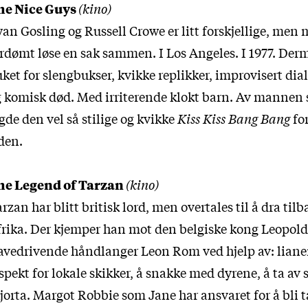
he Nice Guys
(kino)
an Gosling og Russell Crowe er litt forskjellige, men 
rdømt løse en sak sammen. I Los Angeles. I 1977. Derm
ket for slengbukser, kvikke replikker, improvisert dia
 komisk død. Med irriterende klokt barn. Av mannen
gde den vel så stilige og kvikke
Kiss Kiss Bang Bang
fo
den.
he Legend of Tarzan
(kino)
rzan har blitt britisk lord, men overtales til å dra tilba
rika. Der kjemper han mot den belgiske kong Leopold
avedrivende håndlanger Leon Rom ved hjelp av: liane
spekt for lokale skikker, å snakke med dyrene, å ta av 
jorta. Margot Robbie som Jane har ansvaret for å bli ta