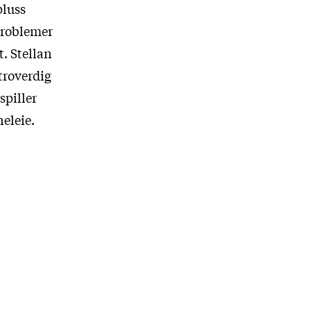
pluss
problemer
t. Stellan
troverdig
spiller
neleie.