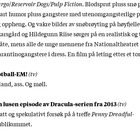
argo
/
Reservoir Dogs/Pulp Fiction
. Blodsprut pluss snø 
vart humor pluss gangstere med utenomgangsterlige 
 oppheng. Og vakre bilder av snøbrøyting på høyfjelle
arsgård og Hildegunn Riise sørger på en realistisk og 
te, mens alle de unge mennene fra Nationaltheatret 
rantinogangstere i dress. En film på leting etter et to
otball-EM!
(tv)
land, ass. Og møll.
n lusen episode av Dracula-serien fra 2013
(tv)
att og spekulativt forsøk på å treffe
Penny Dreadful
-
ublikummet.