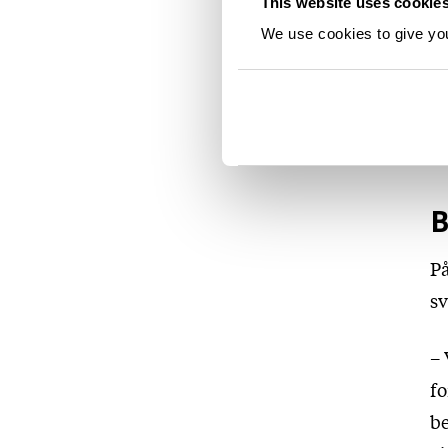
This website uses cookie
at
We use cookies to give you 
De
en
på
B
På
sv
– 
fo
be