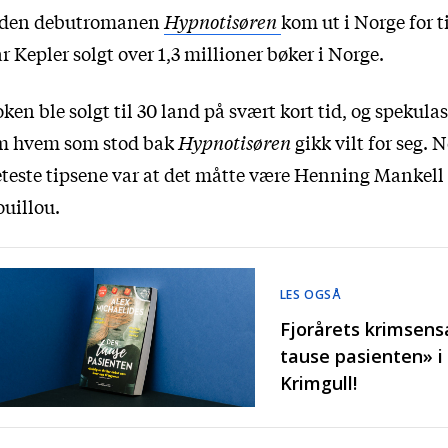
iden debutromanen
Hypnotisøren
kom ut i Norge for ti
r Kepler solgt over 1,3 millioner bøker i Norge.
ken ble solgt til 30 land på svært kort tid, og spekula
m hvem som stod bak
Hypnotisøren
gikk vilt for seg. 
teste tipsene var at det måtte være Henning Mankell 
uillou.
LES OGSÅ
Fjorårets krimsens
tause pasienten» i 
Krimgull!