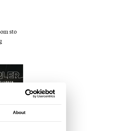
som sto
g
About