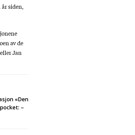
 år siden,
sjonene
Noen av de
eller Jan
asjon «Den
pocket: –