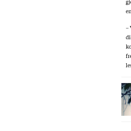
gj
en
– 
di
ko
fr
le