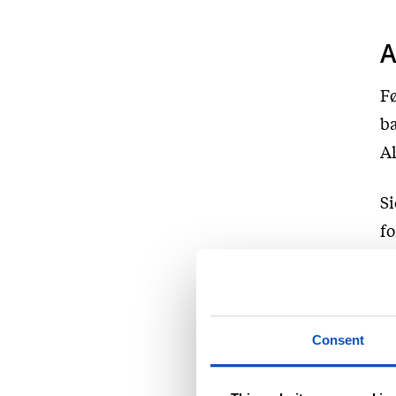
A
Fø
ba
Al
Si
fo
bø
I 
H
Consent
bo
hø