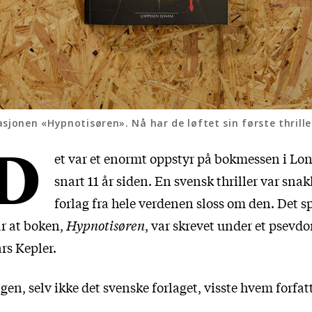
sjonen «Hypnotisøren». Nå har de løftet sin første thrille
D
et var et enormt oppstyr på bokmessen i Lo
snart 11 år siden. En svensk thriller var snak
forlag fra hele verdenen sloss om den. Det sp
r at boken,
Hypnotisøren
, var skrevet under et psevd
rs Kepler.
gen, selv ikke det svenske forlaget, visste hvem forfat