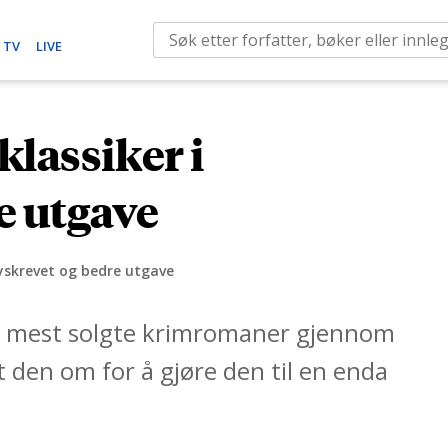
S
 TV
LIVE
e
a
r
lassiker i
c
h
e utgave
f
o
r
nyskrevet og bedre utgave
:
s mest solgte krimromaner gjennom
t den om for å gjøre den til en enda