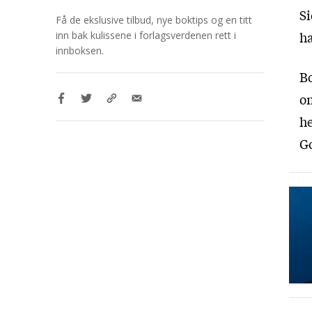
S
Få de ekslusive tilbud, nye boktips og en titt
ha
inn bak kulissene i forlagsverdenen rett i
innboksen.
Bo
o
he
Go