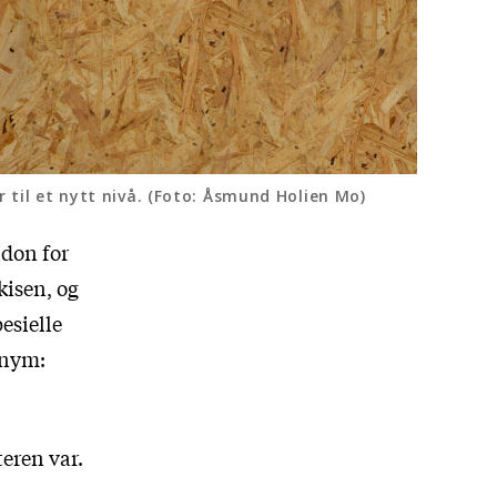
r til et nytt nivå. (Foto: Åsmund Holien Mo)
ndon for
kisen, og
esielle
onym:
teren var.