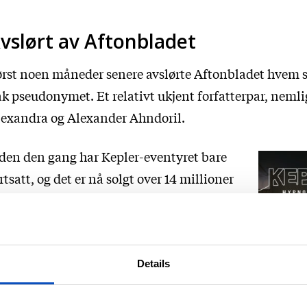
vslørt av Aftonbladet
rst noen måneder senere avslørte Aftonbladet hvem 
k pseudonymet. Et relativt ukjent forfatterpar, nemli
exandra og Alexander Ahndoril.
den den gang har Kepler-eventyret bare
rtsatt, og det er nå solgt over 14 millioner
ker på verdensbasis.
forbindelse med at 10-årsjubileet for
ypnotisøren
leste ekteparet Ahndoril
Details
ken på nytt. Til tross for at boken hadde
stet gode kritikker da den kom, følte de