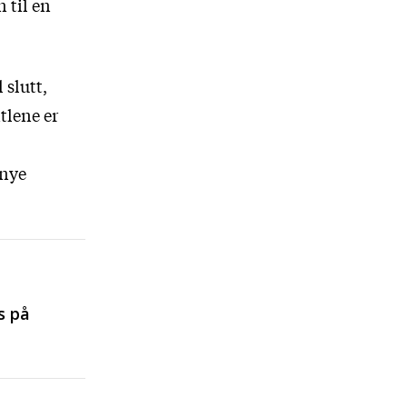
n til en
 slutt,
itlene er
 nye
s på