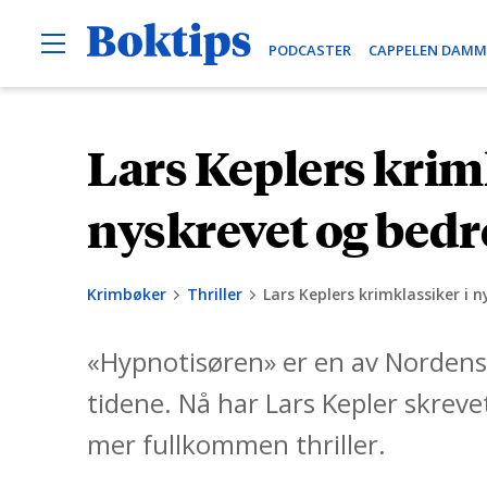
O
B
PODCASTER
CAPPELEN DAMM
p
e
o
n
k
M
e
t
Lars Keplers krimk
H
n
i
u
o
p
p
nyskrevet og bedr
s
p
t
Krimbøker
Thriller
Lars Keplers krimklassiker i 
i
l
«Hypnotisøren» er en av Norden
i
n
tidene. Nå har Lars Kepler skreve
n
mer fullkommen thriller.
h
o