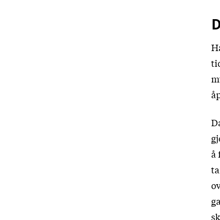
D
H
ti
my
åp
Da
gj
å 
ta
ov
ga
sk