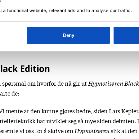
s
Hypnoti
 de hadde utviklet forfatterskapet videre.
a functional website, relevant ads and to analyse our traffic.
(Black Ed
 begynte å skrive om visse partier, og
Lars Kepler
dte fort opp med å skrive om hele boken
Gundersen
(Oversette
Deny
 nytt.
KJØP
lack Edition
 spørsmål om hvorfor de nå gir ut
Hypnotisøren Black
arte de:
Vi mente at den kunne gjøres bedre, siden Lars Keplers
rtellerteknikk har utviklet seg så mye siden debuten. 
stemte vi oss for å skrive om
Hypnotisøren
slik at den