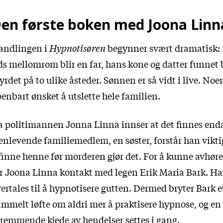
en første boken med Joona Linn
andlingen i
Hypnotisøren
begynner svært dramatisk:
ds mellomrom blir en far, hans kone og datter funnet 
rdet på to ulike åsteder. Sønnen er så vidt i live. Noe
enbart ønsket å utslette hele familien.
 politimannen Jonna Linna innser at det finnes enda
enlevende familiemedlem, en søster, forstår han vikt
finne henne før morderen gjør det. For å kunne avhør
r Joona Linna kontakt med legen Erik Maria Bark. H
ertales til å hypnotisere gutten. Dermed bryter Bark e
mmelt løfte om aldri mer å praktisere hypnose, og en
remmende kjede av hendelser settes i gang.