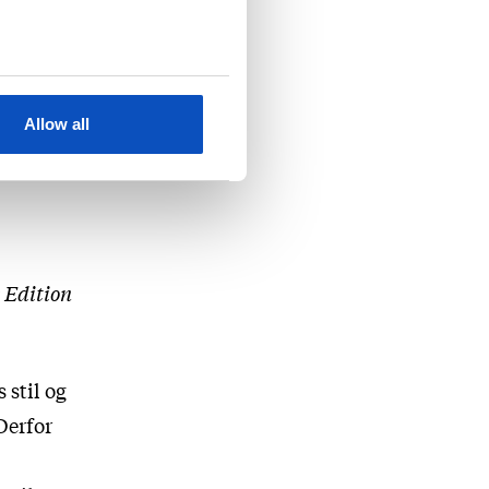
søren
ition)
, Henning J.
r)
Allow all
 Edition
 stil og
Derfor