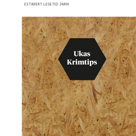
ESTIMERT LESETID 3MIN
l
d