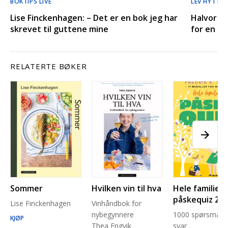
BOKTIPS LIVE
LEV HYTTE
Lise Finckenhagen: – Det er en bok jeg har
Halvor Ba
skrevet til guttene mine
for en ko
RELATERTE BØKER
Sommer
Hvilken vin til hva
Hele familien
påskequiz 20
Lise Finckenhagen
Vinhåndbok for
nybegynnere
1000 spørsmål 
KJØP
Thea Engvik
svar