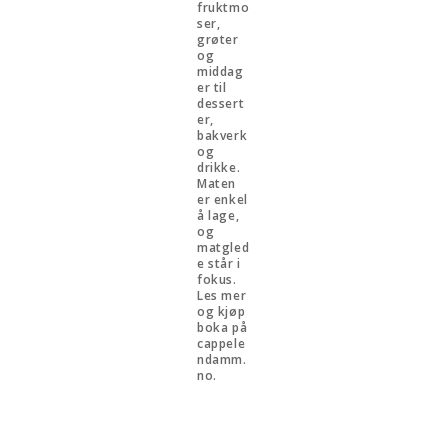
fruktmo
ser,
grøter
og
middag
er til
dessert
er,
bakverk
og
drikke.
Maten
er enkel
å lage,
og
matgled
e står i
fokus.
Les mer
og kjøp
boka på
cappele
ndamm.
no.