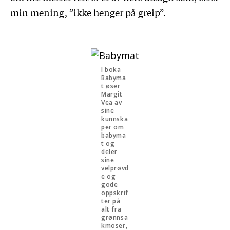
min mening, ”ikke henger på greip”.
I boka
Babyma
t øser
Margit
Vea av
sine
kunnska
per om
babyma
t og
deler
sine
velprøvd
e og
gode
oppskrif
ter på
alt fra
grønnsa
kmoser,