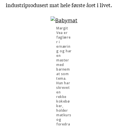
industriprodusert mat hele første året i livet.
Margit
Vea er
faglære
r i
ernærin
g og har
en
master
med
barnem
at som
tema.
Hun har
skrevet
en
rekke
kokebø
ker,
holder
matkurs
og
foredra