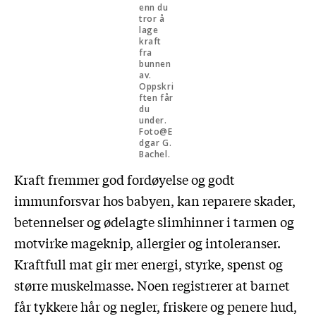
enn du
tror å
lage
kraft
fra
bunnen
av.
Oppskri
ften får
du
under.
Foto@E
dgar G.
Bachel.
Kraft fremmer god fordøyelse og godt
immunforsvar hos babyen, kan reparere skader,
betennelser og ødelagte slimhinner i tarmen og
motvirke mageknip, allergier og intoleranser.
Kraftfull mat gir mer energi, styrke, spenst og
større muskelmasse. Noen registrerer at barnet
får tykkere hår og negler, friskere og penere hud,