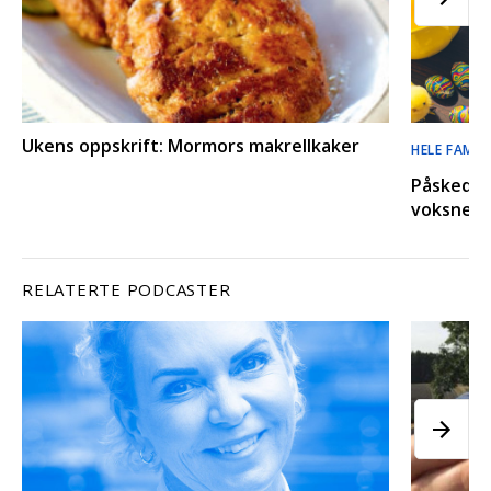
Ukens oppskrift: Mormors makrellkaker
HELE FAMIL
Påskequiz
voksne o
RELATERTE PODCASTER