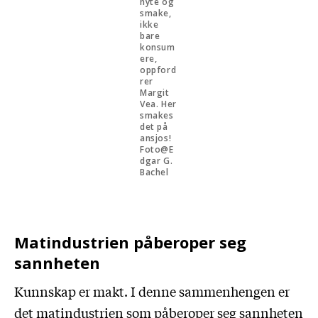
nyte og
smake,
ikke
bare
konsum
ere,
oppford
rer
Margit
Vea. Her
smakes
det på
ansjos!
Foto@E
dgar G.
Bachel
Matindustrien påberoper seg
sannheten
Kunnskap er makt. I denne sammenhengen er
det matindustrien som påberoper seg sannheten