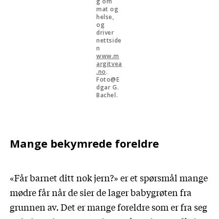
g om
mat og
helse,
og
driver
nettside
n
www.m
argitvea
.no
.
Foto@E
dgar G.
Bachel.
Mange bekymrede foreldre
«Får barnet ditt nok jern?» er et spørsmål mange
mødre får når de sier de lager babygrøten fra
grunnen av. Det er mange foreldre som er fra seg