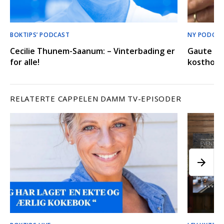
BOKTIPS’ PODCAST
NY PODCAS
Cecilie Thunem-Saanum: – Vinterbading er
Gaute Gr
for alle!
kosthold 
RELATERTE CAPPELEN DAMM TV-EPISODER