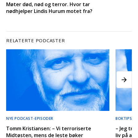
Møter død, nød og terror. Hvor tar
nødhjelper Lindis Hurum motet fra?
RELATERTE PODCASTER
NYE PODCAST-EPISODER
BOKTIPS’ 
Tomm Kristiansen: – Vi terroriserte
– Jeg tro
Midtøsten, mens de leste bøker
liv på an