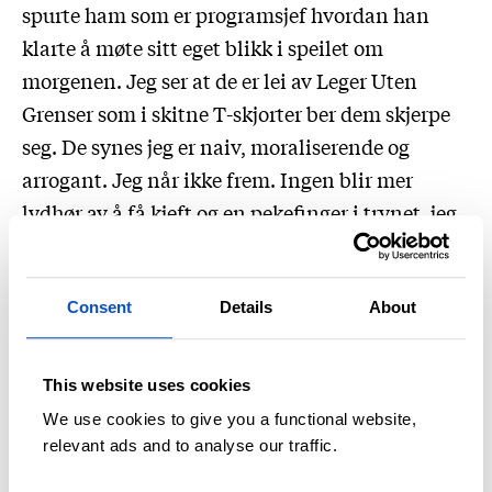
spurte ham som er programsjef hvordan han
klarte å møte sitt eget blikk i speilet om
morgenen. Jeg ser at de er lei av Leger Uten
Grenser som i skitne T-skjorter ber dem skjerpe
seg. De synes jeg er naiv, moraliserende og
arrogant. Jeg når ikke frem. Ingen blir mer
lydhør av å få kjeft og en pekefinger i trynet, jeg
må lete dypere etter tålmodighet og diplomati.
Men det er så drøyt det her, og jeg skylder dem
som bor i leiren å være deres stemme. Og de er
Consent
Details
About
forbanna. Som Simplice, filosofiprofessoren jeg
for noen dager siden diskuterte menneskeverd
This website uses cookies
og rettigheter med. Som kun hadde det han sto
We use cookies to give you a functional website,
og gikk i, han rakk ikke å ta med seg annet fra
relevant ads and to analyse our traffic.
huset i byen. Vi satt under den stekende sola og