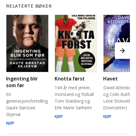
RELATERTE BØKER
Ingenting blir
Knotta først
Havet
som før
144 år med jenter,
David Attenbor
En
motstand og fotball
og Colin Butfield
generasjonsfortelling
Tom Stalsberg og
Lene Stokseth
Gaute Børstad
Erle Marie Sørheim
(Oversetter)
Skjervø
KJØP
KJØP
KJØP