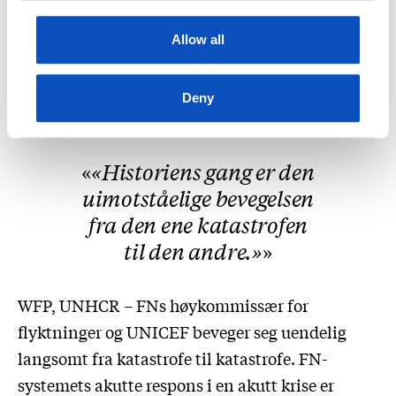
snakket om hat. Han var fortvila og sint, men
det var likevel han som trøstet meg, det var han
Allow all
som minnet meg på Tolstojs ord om at ondskap
kommer av mangel på kjærlighet, før han siterte
Deny
den tyske filosofen Walter Benjamin:
«Historiens gang er den
uimotståelige bevegelsen
fra den ene katastrofen
til den andre.»
WFP, UNHCR – FNs høykommissær for
flyktninger og UNICEF beveger seg uendelig
langsomt fra katastrofe til katastrofe. FN-
systemets akutte respons i en akutt krise er