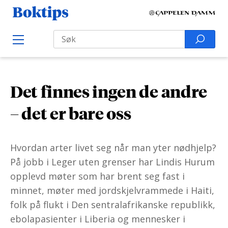
H
B
o
o
Search
p
S
O
k
p
p
e
e
t
t
a
n
i
M
i
r
e
p
Det finnes ingen de andre
l
n
c
s
u
i
h
– det er bare oss
n
f
n
o
Hvordan arter livet seg når man yter nødhjelp?
h
r
På jobb i Leger uten grenser har Lindis Hurum
o
:
opplevd møter som har brent seg fast i
l
minnet, møter med jordskjelvrammede i Haiti,
d
folk på flukt i Den sentralafrikanske republikk,
ebolapasienter i Liberia og mennesker i