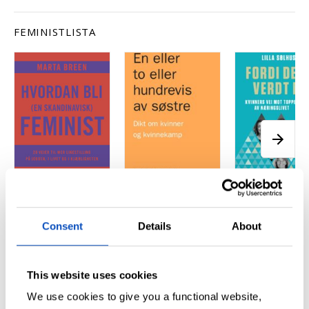
FEMINISTLISTA
Hvordan bli (en
En eller to eller
Fordi det er 
skandinavisk)
hundrevis av
det
Consent
Details
About
feminist
søstre
Kvinners vei mot
Marta Breen
Dikt om kvinner og
toppen av
kvinnekamp
næringslivet
KJØP
This website uses cookies
Amalie Kasin
Lilla Sølhusvik
Lerstang
We use cookies to give you a functional website,
KJØP