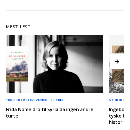
MEST LEST
100,000 ER FORSVUNNET I SYRIA
NY BOK OM
Frida Nome dro til Syria da ingen andre
Ingeborg 
turte
tyske bom
historik