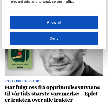
relevant ads and to analyse our traffic.
KJØP
NYE POSTER
Allow all
Deny
EPLETS KULTURHISTORIE
Har fulgt oss fra opprinnelsesmytene
til vår tids største varemerke: – Eplet
er frukten over alle frukter