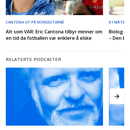
CANTONA UT PÅ NORGESTURNÉ
81 MÅTER Å
Alt som VAR: Eric Cantona tilbyr minner om
Biolog An
en tid da fotballen var enklere å elske
– Den bes
RELATERTE PODCASTER