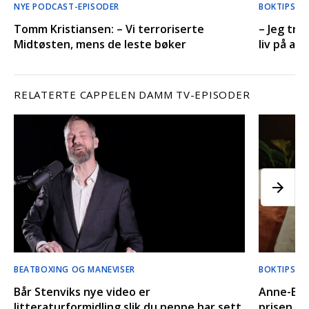
NYE PODCAST-EPISODER
BOKTIPS’ 
Tomm Kristiansen: – Vi terroriserte
– Jeg tro
Midtøsten, mens de leste bøker
liv på an
RELATERTE CAPPELEN DAMM TV-EPISODER
BEATBOXING OG MANEVISER
BOKTIPS LI
Bår Stenviks nye video er
Anne-Bri
litteraturformidling slik du neppe har sett
prisen hu