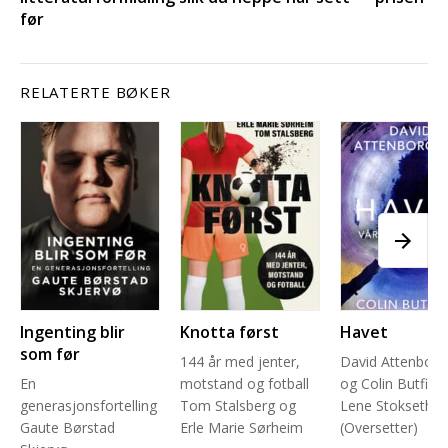
før
RELATERTE BØKER
Ingenting blir
Knotta først
Havet
som før
144 år med jenter,
David Attenbor
En
motstand og fotball
og Colin Butfield
generasjonsfortelling
Tom Stalsberg og
Lene Stokseth
Gaute Børstad
Erle Marie Sørheim
(Oversetter)