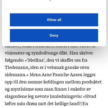
Allow all
Olaf Bull innleder med noe liknende, men
Deny
avslutter i det mer prosaiske og reklamemessige
hjørnet, stikk i strid med stilen i sine ellers så
visjonære og symboltunge dikt. Han skriver
følgende: «’Medina’, den vi skaffer oss fra
Tiedemann,/den er i velsmak ganske uten
sidemann.» Mens Arne Paasche Aasen legger
opp til den samme koblingen mellom produktet
og mystisisme som man finner i enkelte av
slagordene jeg nevnte innledningsvis: «Hvad
løfter min drøm mot det hellige land?/En