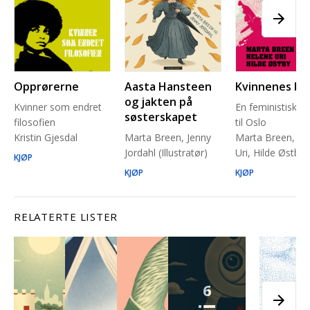
Opprørerne
Aasta Hansteen
Kvinnenes by
og jakten på
Kvinner som endret
En feministisk g
søsterskapet
filosofien
til Oslo
Kristin Gjesdal
Marta Breen, Jenny
Marta Breen, He
Jordahl (Illustratør)
Uri, Hilde Østby
KJØP
KJØP
KJØP
RELATERTE LISTER
6