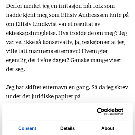
Derfor merket jeg en irritasjon når folk som
hadde kjent meg som Ellisiv Andreassen lurte på
om Ellisiv Lindkvist var et resultat av
ekteskapsinngåelse. Hva trodde de om meg? Jeg
var vel ikke så konservativ, ja, reaksjonær at jeg
ville tatt mannens etternavn! Hvem gjør
egentlig det i våre dager? Ganske mange viser
det seg.
Jeg har skiftet etternavn en gang. Så da jeg skrev
under det juridiske papiret på
ekteskapsinngåelse ville jeg ikke skifte igjen.
Derimot insisterte jeg på at dattera mi skulle
hete Lindkvist til etternavn. Mannen syns det
Consent
Details
About
var greit: Det finnes nok Heyerdahler i verden.