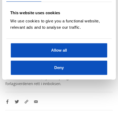
Skrevet av
Ellisiv Lindkvist
This website uses cookies
7 MAI, 2016
We use cookies to give you a functional website,
OPPDATERT 16:22, 18 MAR 2019
relevant ads and to analyse our traffic.
DOKUMENTAR OG SAMFUNN
ELLISIV LINDKVISTS BLOGG
FEMINISME
Allow all
Nyhetsbrev
Deny
Få de ekslusive tilbud, nye boktips og en titt inn bak kulissene i
forlagsverdenen rett i innboksen.