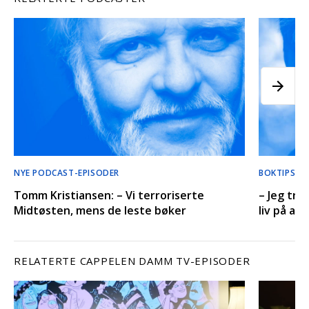
NYE PODCAST-EPISODER
BOKTIPS’ 
Tomm Kristiansen: – Vi terroriserte
– Jeg tro
Midtøsten, mens de leste bøker
liv på an
RELATERTE CAPPELEN DAMM TV-EPISODER