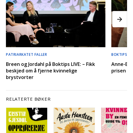
PATRIARKATET FALLER
BOKTIPS LI
Breen og Jordahl på Boktips LIVE: – Fikk
Anne-Bri
beskjed om å fjerne kvinnelige
prisen hu
brystvorter
RELATERTE BØKER