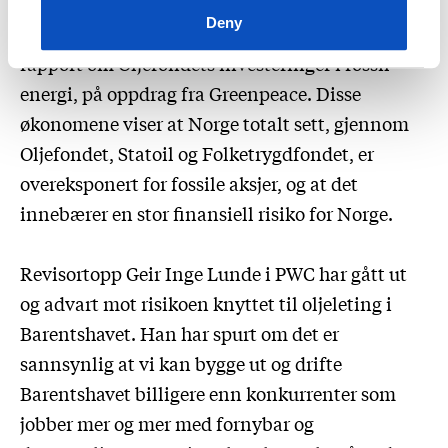
klimapolitikk vil påvirke økonomien vår.
Deny
Dernest kom økonomer i Vista Analyse med en
rapport om Oljefondets investeringer i fossil
energi, på oppdrag fra Greenpeace. Disse
økonomene viser at Norge totalt sett, gjennom
Oljefondet, Statoil og Folketrygdfondet, er
overeksponert for fossile aksjer, og at det
innebærer en stor finansiell risiko for Norge.
Revisortopp Geir Inge Lunde i PWC har gått ut
og advart mot risikoen knyttet til oljeleting i
Barentshavet. Han har spurt om det er
sannsynlig at vi kan bygge ut og drifte
Barentshavet billigere enn konkurrenter som
jobber mer og mer med fornybar og