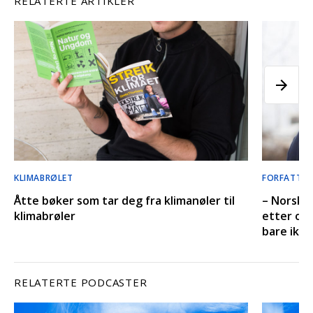
RELATERTE ARTIKLER
KLIMABRØLET
FORFATTERE
Åtte bøker som tar deg fra klimanøler til
– Norsk k
klimabrøler
etter olj
bare ikk
RELATERTE PODCASTER