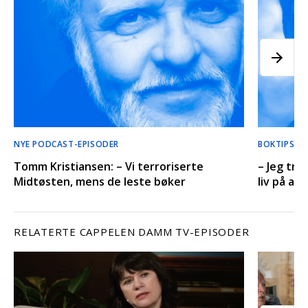
NYE PODCAST-EPISODER
BOKTIPS’ 
Tomm Kristiansen: – Vi terroriserte
– Jeg tro
Midtøsten, mens de leste bøker
liv på an
RELATERTE CAPPELEN DAMM TV-EPISODER