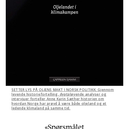
SETTER LYS PÅ OLJENS MAKT I NORSK POLITIKK: Gjennom
levende historiefortelling, dyptpløyende analyser og
intervjuer forteller Anne Karin Sæther historien om
hvordan Norge har prøvd å være både oljeland og et
ledende klimaland på samme tid.
Spørsmålet