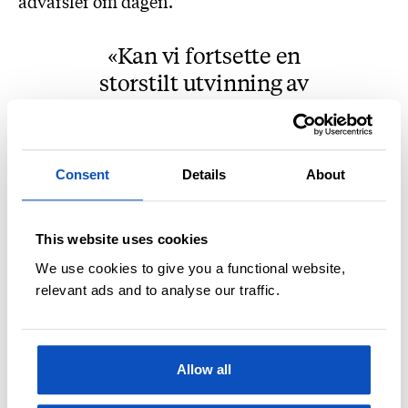
advarsler om dagen.
Kan vi fortsette en
storstilt utvinning av
olje og gass når
klimagassutslippene
skal kuttes drastisk?
Consent
Details
About
Økonomisk risiko
This website uses cookies
Bare den siste uken har vi fått to rapporter som
We use cookies to give you a functional website,
burde gi grunn til bekymring for alle som vil
relevant ads and to analyse our traffic.
kjøre på med olje og gass. Først kom Norsk
Klimastiftelse med en grundig rapport kalt
«Klima som finansiell risiko», der en lang rekke
Allow all
eksperter viser hvordan energiomstilling og