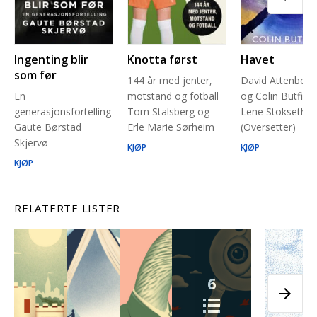
Ingenting blir
Knotta først
Havet
som før
144 år med jenter,
David Attenbor
En
motstand og fotball
og Colin Butfield
generasjonsfortelling
Tom Stalsberg og
Lene Stokseth
Gaute Børstad
Erle Marie Sørheim
(Oversetter)
Skjervø
KJØP
KJØP
KJØP
RELATERTE LISTER
6