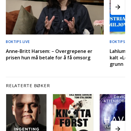
BOKTIPS LIVE
BOKTIPS LI
Anne-Britt Harsem: – Overgrepene er
Lahlum o
prisen hun må betale for å få omsorg
kalt «Lep
grunn
RELATERTE BØKER