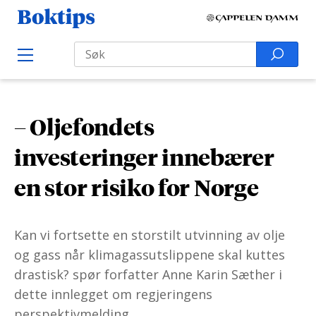
H
B
o
o
Search
p
S
O
k
p
p
e
e
t
t
a
n
i
M
i
r
e
p
– Oljefondets
l
n
c
s
u
i
h
investeringer innebærer
n
f
en stor risiko for Norge
n
o
h
r
o
:
Kan vi fortsette en storstilt utvinning av olje
l
og gass når klimagassutslippene skal kuttes
d
drastisk? spør forfatter Anne Karin Sæther i
dette innlegget om regjeringens
perspektivmelding.