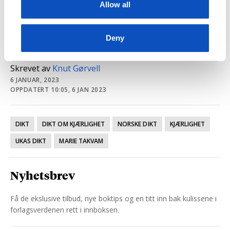
Allow all
Marie Takvam om hvorfor hun tror det er lettere å
røre folk med mørke og sorg enn lys og glede i
dikt.
Deny
Skrevet av
Knut Gørvell
6 JANUAR, 2023
OPPDATERT 10:05, 6 JAN 2023
DIKT
DIKT OM KJÆRLIGHET
NORSKE DIKT
KJÆRLIGHET
UKAS DIKT
MARIE TAKVAM
Nyhetsbrev
Få de ekslusive tilbud, nye boktips og en titt inn bak kulissene i
forlagsverdenen rett i innboksen.