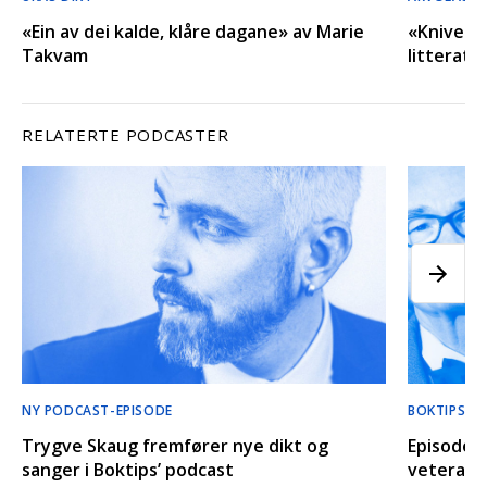
«Ein av dei kalde, klåre dagane» av Marie
«Kniven i
Takvam
litteratu
RELATERTE PODCASTER
NY PODCAST-EPISODE
BOKTIPS’ 
Trygve Skaug fremfører nye dikt og
Episode 
sanger i Boktips’ podcast
veteran-