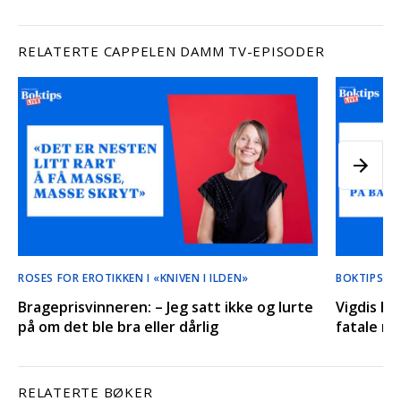
RELATERTE CAPPELEN DAMM TV-EPISODER
ROSES FOR EROTIKKEN I «KNIVEN I ILDEN»
BOKTIPS LI
Brageprisvinneren: – Jeg satt ikke og lurte
Vigdis Hj
på om det ble bra eller dårlig
fatale no
RELATERTE BØKER