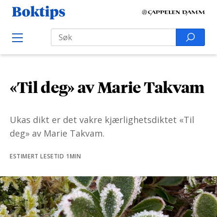
H
B
o
o
Search
p
S
O
k
p
p
e
e
t
t
a
n
i
M
i
r
e
p
«Til deg» av Marie Takvam
l
n
c
s
u
i
h
n
f
Ukas dikt er det vakre kjærlighetsdiktet «Til
n
o
deg» av Marie Takvam.
h
r
o
:
ESTIMERT LESETID 1MIN
l
d